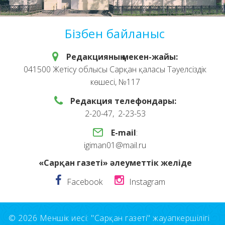
Бізбен байланыс
Редакцияның мекен-жайы:
041500 Жетісу облысы Сарқан қаласы Тәуелсіздік
көшесі, №117
Редакция телефондары:
2-20-47, 2-23-53
E-mail
:
igiman01@mail.ru
«Сарқан газеті» әлеуметтік желіде
Facebook
Instagram
© 2026 Меншік иесі: "Сарқан газеті" жауапкершілігі