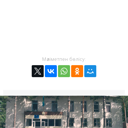
Мәліметпен бөлісу: