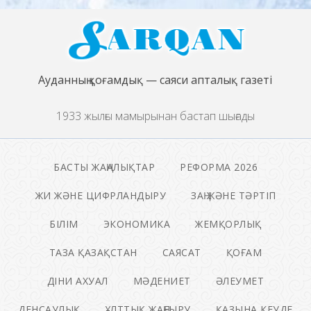
Ауданның қоғамдық — саяси апталық газеті
1933 жылғы мамырынан бастап шығады
БАСТЫ ЖАҢАЛЫҚТАР
РЕФОРМА 2026
ЖИ ЖӘНЕ ЦИФРЛАНДЫРУ
ЗАҢ ЖӘНЕ ТӘРТІП
БІЛІМ
ЭКОНОМИКА
ЖЕМҚОРЛЫҚ
ТАЗА ҚАЗАҚСТАН
САЯСАТ
ҚОҒАМ
ДІНИ АХУАЛ
МӘДЕНИЕТ
ӘЛЕУМЕТ
ДЕНСАУЛЫҚ
ҰЛТТЫҚ ЖАҢҒЫРУ
ҚАЗЫНА КЕУДЕ