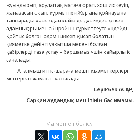
жуындырып, арулап ақ матаға орап, хош иіс сеуіп,
жаназасын оқып, құрметпен Жер ана қойнауына
тапсырады және одан кейін де дүниеден өткен
адамның ары мен абыройын құрметтеуге үндейді.
Қайтыс болған адамның есеп-қисап болатын
қияметке дейінгі уақытша мекені болған
қабірлерді таза ұстау – баршамыз үшін қайырлы іс
саналады.
Аталмыш игі іс-шараға мешіт қызметкерлері
мен ерікті жамағат қатысады.
Серікбек АСҚАР,
Сарқан аудандық мешітінің бас имамы.
Мәліметпен бөлісу: