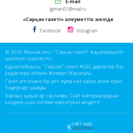
E-mail
:
igiman01@mail.ru
«Сарқан газеті» әлеуметтік желіде
Facebook
Instagram
© 2026 Меншік иесі: "Сарқан газеті" жауапкершілігі
шектеулі серіктестігі.
Құрылтайшысы: "Сарқан" газеті ЖШС директор-бас
редакторы Игіман Жомарт Мақатұлы
Газет аптасына бір рет жұма күні қазақ және орыс
тілдерінде шығады.
Барлық құқықтар сақталған. Сайт материалдарын
қолдану үшін сілтеме көрсетуіңіз міндетті.
сайт құру
K
assymov