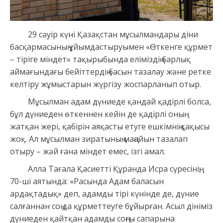
29 сәуір күні Қазақстан мұсылмандары діни
басқармасының ұйымдастыруымен «Өткенге құрмет
– тіріге міндет» тақырыбында еліміздің барлық
аймағындағы бейіттердің басын тазалау және ретке
келтіру жұмыстарын жүргізу жоспарланып отыр.
Мұсылман адам дүниеде қандай қадірлі болса,
бұл дүниеден өткеннен кейін де қадірлі оның
жатқан жері, қабірін аяқасты етуге ешкімнің қақысы
жоқ. Ал мұсылман зиратының маңайын тазалап
отыру – жәй ғана міндет емес, ізгі амал.
Алла Тағала Қасиетті Құранда Исра сүресінің,
70-ші аятында: «Расында Адам баласын
ардақтадық» деп, адамды тірі күнінде де, дүние
салғаннан соң да құрметтеуге бұйырған. Асыл дініміз
дүниеден қайтқан адамды соңғы сапарына