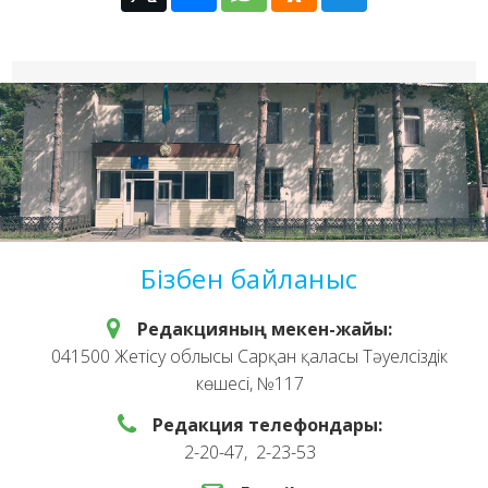
Бізбен байланыс
Редакцияның мекен-жайы:
041500 Жетісу облысы Сарқан қаласы Тәуелсіздік
көшесі, №117
Редакция телефондары:
2-20-47, 2-23-53