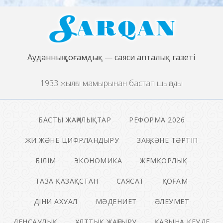
Ауданның қоғамдық — саяси апталық газеті
1933 жылғы мамырынан бастап шығады
БАСТЫ ЖАҢАЛЫҚТАР
РЕФОРМА 2026
ЖИ ЖӘНЕ ЦИФРЛАНДЫРУ
ЗАҢ ЖӘНЕ ТӘРТІП
БІЛІМ
ЭКОНОМИКА
ЖЕМҚОРЛЫҚ
ТАЗА ҚАЗАҚСТАН
САЯСАТ
ҚОҒАМ
ДІНИ АХУАЛ
МӘДЕНИЕТ
ӘЛЕУМЕТ
ДЕНСАУЛЫҚ
ҰЛТТЫҚ ЖАҢҒЫРУ
ҚАЗЫНА КЕУДЕ