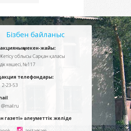
Бізбен байланыс
акцияның мекен-жайы:
Жетісу облысы Сарқан қаласы
здік көшесі, №117
дакция телефондары:
, 2-23-53
mail
:
1@mail.ru
н газеті» әлеуметтік желіде
book
Instagram