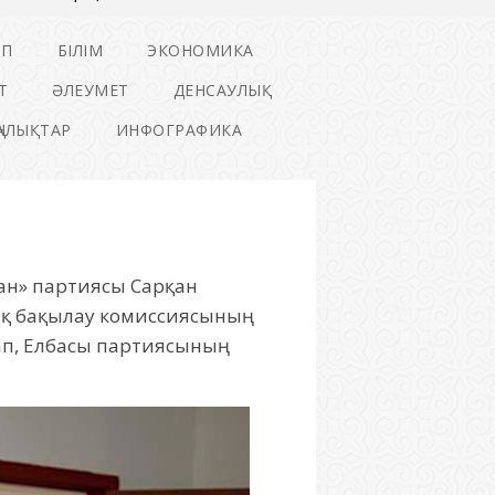
ІП
БІЛІМ
ЭКОНОМИКА
Т
ӘЛЕУМЕТ
ДЕНСАУЛЫҚ
ҢАЛЫҚТАР
ИНФОГРАФИКА
тан» партиясы Сарқан
ық бақылау комиссиясының
ап, Елбасы партиясының