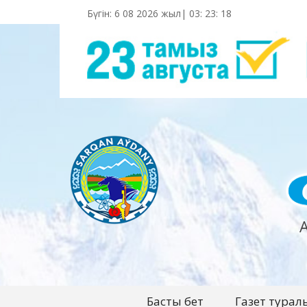
Бүгін: 6 08 2026 жыл|
03
:
23
:
19
Басты бет
Газет турал