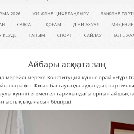
РМА 2026
ЖИ ЖӘНЕ ЦИФРЛАНДЫРУ
ЗАҢ ЖӘНЕ ТӘРТ
АН
САЯСАТ
ҚОҒАМ
ДІНИ АХУАЛ
МӘДЕНИЕ
 КЕУДЕ
ТАНЫМ
СПОРТ
САЙЛАУ
ӨЗГЕ ЖА
Айбары асқақ ата заң
да мерейлі мереке-Конституция күніне орай «Нұр О
ы шара өтті. Жиын бастауында аудандық партиял
атаулы күннің егемен ел тарихындағы орнын айшықт
н ыстық ықыласын білдірді.