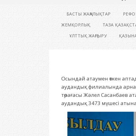
БАСТЫ ЖАҢАЛЫҚТАР
РЕФО
ЖЕМҚОРЛЫҚ
ТАЗА ҚАЗАҚСТ
ҰЛТТЫҚ ЖАҢҒЫРУ
ҚАЗЫНА
Осындай атаумен өткен апта
аудандық филиалында арнай
төрағасы Жәлел Сасанбаев 
аудандық 3473 мүшесі атына