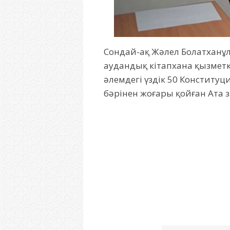
Сондай-ақ Жәлел Болатханұлы
аудандық кітапхана қызметк
әлемдегі үздік 50 Конституц
бәрінен жоғары қойған Ата