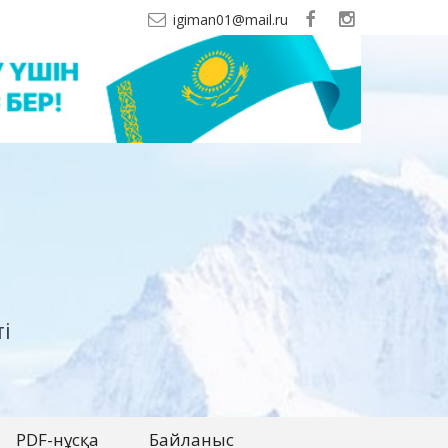
igiman01@mail.ru
і
PDF-нұсқа
Байланыс