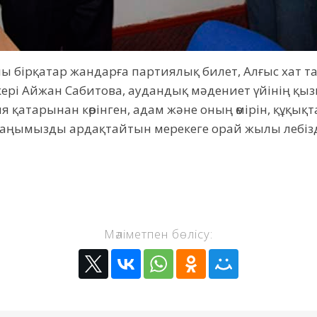
 бірқатар жандарға партиялық билет, Алғыс хат таб
ері Айжан Сабитова, аудандық мәдениет үйінің қыз
ия қатарынан көрінген, адам және оның өмірін, құқ
 заңымызды ардақтайтын мерекеге орай жылы лебіз
Мәліметпен бөлісу: