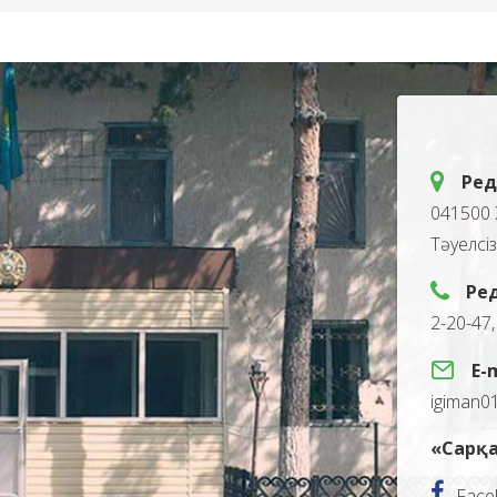
Ред
041500 
Тәуелсі
Ре
2-20-47
E-
igiman0
«Сарқа
Face