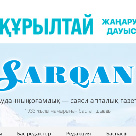
Ауданның қоғамдық — саяси апталық газет
1933 жылғы мамырынан бастап шығады
ы
Бас редактор
Редакция
Баспасөз