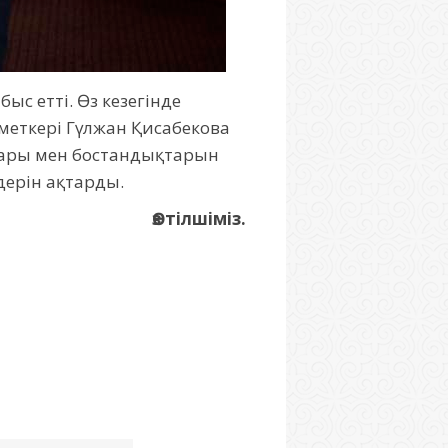
ыс етті. Өз кезегінде
меткері Гүлжан Қисабекова
ықтары мен бостандықтарын
дерін ақтарды.
Өз тілшіміз.