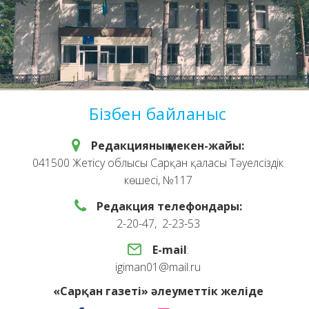
Бізбен байланыс
Редакцияның мекен-жайы:
041500 Жетісу облысы Сарқан қаласы Тәуелсіздік
көшесі, №117
Редакция телефондары:
2-20-47, 2-23-53
E-mail
:
igiman01@mail.ru
«Сарқан газеті» әлеуметтік желіде