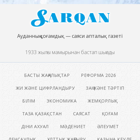
Ауданның қоғамдық — саяси апталық газеті
1933 жылғы мамырынан бастап шығады
БАСТЫ ЖАҢАЛЫҚТАР
РЕФОРМА 2026
ЖИ ЖӘНЕ ЦИФРЛАНДЫРУ
ЗАҢ ЖӘНЕ ТӘРТІП
БІЛІМ
ЭКОНОМИКА
ЖЕМҚОРЛЫҚ
ТАЗА ҚАЗАҚСТАН
САЯСАТ
ҚОҒАМ
ДІНИ АХУАЛ
МӘДЕНИЕТ
ӘЛЕУМЕТ
ДЕНСАУЛЫҚ
ҰЛТТЫҚ ЖАҢҒЫРУ
ҚАЗЫНА КЕУДЕ