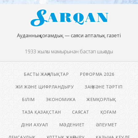
Ауданның қоғамдық — саяси апталық газеті
1933 жылғы мамырынан бастап шығады
БАСТЫ ЖАҢАЛЫҚТАР
РЕФОРМА 2026
ЖИ ЖӘНЕ ЦИФРЛАНДЫРУ
ЗАҢ ЖӘНЕ ТӘРТІП
БІЛІМ
ЭКОНОМИКА
ЖЕМҚОРЛЫҚ
ТАЗА ҚАЗАҚСТАН
САЯСАТ
ҚОҒАМ
ДІНИ АХУАЛ
МӘДЕНИЕТ
ӘЛЕУМЕТ
ДЕНСАУЛЫҚ
ҰЛТТЫҚ ЖАҢҒЫРУ
ҚАЗЫНА КЕУДЕ