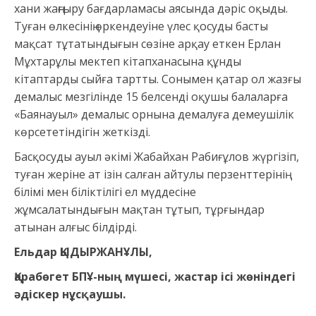
хани жаңғыру бағдарламасы аясында дәріс оқыды.
Туған өлкесінің өркендеуіне үлес қосуды басты
мақсат тұтатындығын сөзіне арқау еткен Ерлан
Мұхтарұлы мектеп кітапханасына құнды
кітаптарды сыйға тарт­ты. Сонымен қатар ол жазғы
демалыс мезгілінде 15 белсенді оқушы балаларға
«Баянауыл» демалыс ор­нына демалуға демеушілік
көрсететіндігін жеткізді.
Басқосуды ауыл әкімі Жабайхан Рабиғұлов жүргізіп,
туған жеріне ат ізін салған айтулы перзенттерінің
білімі мен біліктілігі ел мүддесіне
жұмсалатындығын мақтан тұтып, тұрғындар
атынан алғыс білдірді.
Ельдар ҚЫДЫРЖАНҰЛЫ,
Қарабөгет БПҰ-ның мүшесі, жастар ісі жөніндегі
әдіскер нұсқаушы.