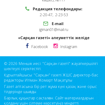
көшесі, №117
Редакция телефондары:
2-20-47, 2-23-53
E-mail
:
igiman01@mail.ru
«Сарқан газеті» әлеуметтік желіде
Facebook
Instagram
© 2026 Меншік иесі: "Сарқан газеті" жауапкершілігі
шектеулі серіктестігі.
Құрылтайшысы: "Сарқан" газеті ЖШС директор-бас
редакторы Игіман Жомарт Мақатұлы
Газет аптасына бір рет жұма күні қазақ және орыс
тілдерінде шығады.
Барлық құқықтар сақталған. Сайт материалдарын
қолдану үшін сілтеме көрсетуіңіз міндетті.