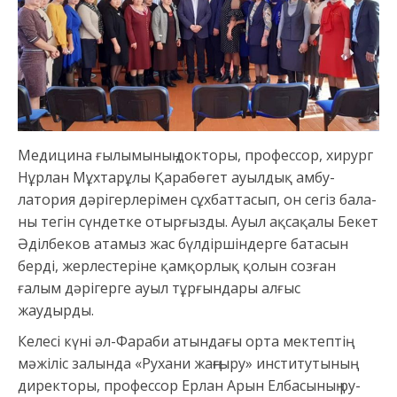
Медицина ғылымының докторы, профессор, хи­рург
Нұрлан Мұхтарұлы Қарабөгет ауылдық амбу­
латория дәрігерлерімен сұхбаттасып, он сегіз бала­
ны тегін сүндетке отырғызды. Ауыл ақсақалы Бекет
Әділбеков атамыз жас бүлдіршіндерге батасын
берді, жерлестеріне қамқорлық қолын созған
ғалым дәрігерге ауыл тұрғындары алғыс
жаудырды.
Келесі күні әл-Фараби атындағы орта мектептің
мәжіліс залында «Рухани жаңғыру» институтының
директоры, профессор Ерлан Арын Елбасының ру­