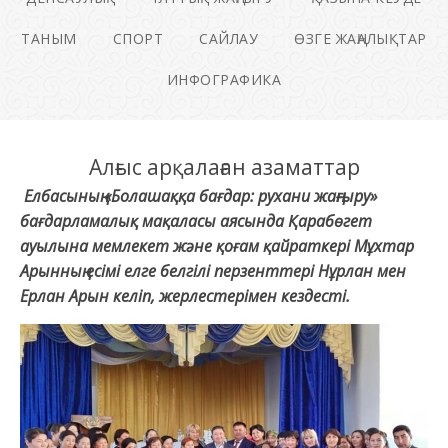
ТАНЫМ
СПОРТ
САЙЛАУ
ӨЗГЕ ЖАҢАЛЫҚТАР
ИНФОГРАФИКА
Алғыс арқалаған азаматтар
Елбасының «Болашаққа бағдар: рухани жаңғыру»
бағдарламалық мақаласы аясын­да Қарабөгет
ауылына мемлекет және қоғам қайраткері Мұхтар
Арынның есімі елге белгілі перзенттері Нұрлан мен
Ерлан Арын келіп, жерлестерімен кездесті.