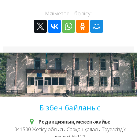
Мәліметпен бөлісу:
Бізбен байланыс
Редакцияның мекен-жайы:
041500 Жетісу облысы Сарқан қаласы Тәуелсіздік