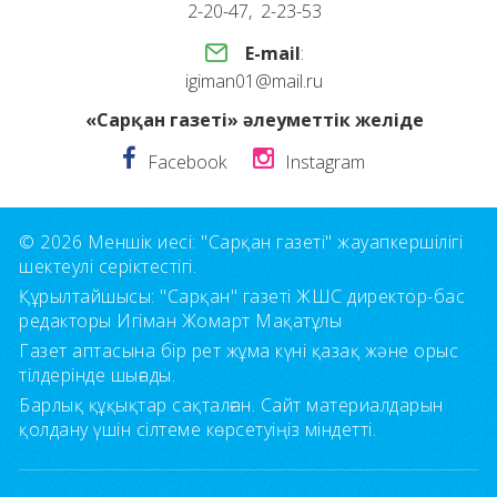
2-20-47, 2-23-53
E-mail
:
igiman01@mail.ru
«Сарқан газеті» әлеуметтік желіде
Facebook
Instagram
© 2026 Меншік иесі: "Сарқан газеті" жауапкершілігі
шектеулі серіктестігі.
Құрылтайшысы: "Сарқан" газеті ЖШС директор-бас
редакторы Игіман Жомарт Мақатұлы
Газет аптасына бір рет жұма күні қазақ және орыс
тілдерінде шығады.
Барлық құқықтар сақталған. Сайт материалдарын
қолдану үшін сілтеме көрсетуіңіз міндетті.