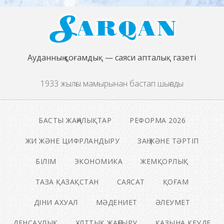
Ауданның қоғамдық — саяси апталық газеті
1933 жылғы мамырынан бастап шығады
БАСТЫ ЖАҢАЛЫҚТАР
РЕФОРМА 2026
ЖИ ЖӘНЕ ЦИФРЛАНДЫРУ
ЗАҢ ЖӘНЕ ТӘРТІП
БІЛІМ
ЭКОНОМИКА
ЖЕМҚОРЛЫҚ
ТАЗА ҚАЗАҚСТАН
САЯСАТ
ҚОҒАМ
ДІНИ АХУАЛ
МӘДЕНИЕТ
ӘЛЕУМЕТ
ДЕНСАУЛЫҚ
ҰЛТТЫҚ ЖАҢҒЫРУ
ҚАЗЫНА КЕУДЕ