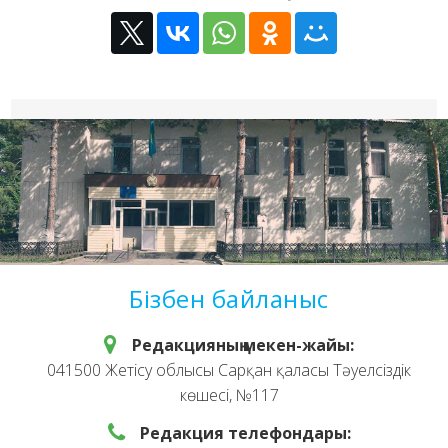
Бізбен байланыс
Редакцияның мекен-жайы:
041500 Жетісу облысы Сарқан қаласы Тәуелсіздік
көшесі, №117
Редакция телефондары: