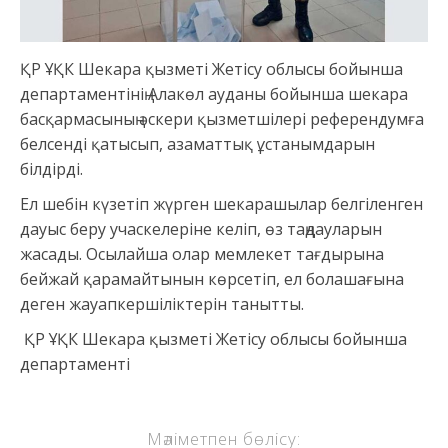
ҚР ҰҚК Шекара қызметі Жетісу облысы бойынша
департаментінің Алакөл ауданы бойынша шекара
басқармасының әскери қызметшілері референдумға
белсенді қатысып, азаматтық ұстанымдарын
білдірді.
Ел шебін күзетіп жүрген шекарашылар белгіленген
дауыс беру учаскелеріне келіп, өз таңдауларын
жасады. Осылайша олар мемлекет тағдырына
бейжай қарамайтынын көрсетіп, ел болашағына
деген жауапкершіліктерін танытты.
ҚР ҰҚК Шекара қызметі Жетісу облысы бойынша
департаменті
Мәліметпен бөлісу: