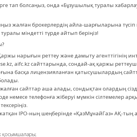
рге тап болсаңыз, онда «Бұзушылық туралы хабарл
ыз жалған брокерлердің айла-шарғыларына түсіп 
туралы міндетті түрде айтып беріңіз!
ы?
аржы нарығын реттеу және дамыту агенттігінің ин
.kase.kz, aifc.kz сайттарында, сондай-ақ қаржы ретте
рығына басқа лицензияланған қатысушылардың сай
болады.
жалған сайттар аша алады, сондықтан олардың сіз
де немесе телефонға жіберуі мүмкін сілтемелер арқы
ексеріңіз.
ліп жатқан ІРО-ның шеңберінде «ҚазМұнайГаз» АҚ-ты
ік қосымшалары;