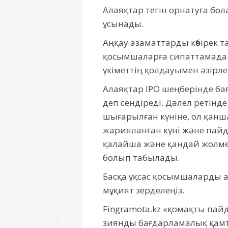
Алаяқтар тегін орнатуға бо
ұсынады.
Аңқау азаматтарды көбірек 
қосымшаларға сипаттамада аз
үкіметтің қолдауымен әзірле
Алаяқтар IPO шеңберінде ба
деп сендіреді. Дәлел ретін
шығарылған күніне, ол қанша
жарияланған күні және пайд
қалайша және қандай жолмен
болып табылады.
Басқа ұқсас қосымшаларды 
мұқият зерделеңіз.
Fingramota.kz «қомақты пай
зиянды бағдарламалық қамт