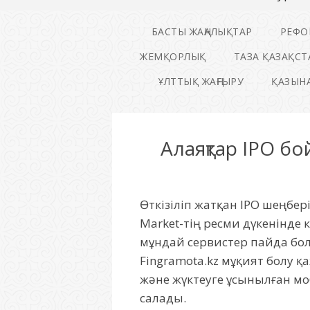
БАСТЫ ЖАҢАЛЫҚТАР
РЕФО
ЖЕМҚОРЛЫҚ
ТАЗА ҚАЗАҚСТ
ҰЛТТЫҚ ЖАҢҒЫРУ
ҚАЗЫНА
Алаяқтар IPO б
Өткізіліп жатқан IPO шеңбе
Market-тің ресми дүкенінде 
мұндай сервистер пайда бол
Fingramota.kz мұқият болу қ
және жүктеуге ұсынылған мо
салады.