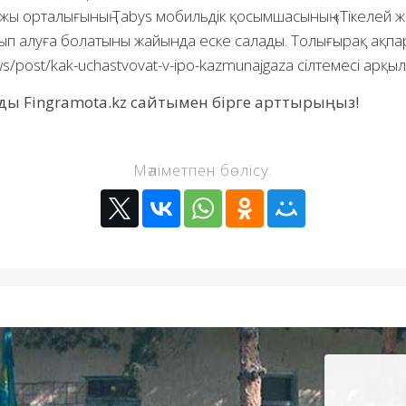
жы орталығының Tabys мобильдік қосымшасының «Тікелей ж
ып алуға болатыны жайында еске салады. Толығырақ ақпа
ews/post/kak-uchastvovat-v-ipo-kazmunajgaza сілтемесі арқыл
 Fingramota.kz сайтымен бірге арттырыңыз!
Мәліметпен бөлісу: