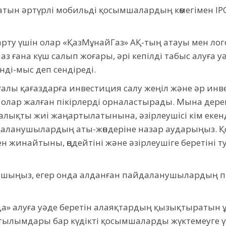
латын әртүрлі мобильді қосымшалардың көмегімен IP
тарту үшін олар «ҚазМұнайГаз» АҚ-тың атауы мен ло
 ғана күш салып жоғары, әрі кепілді табыс алуға у
нді-мыс деп сендіреді.
ғалы қағаздарға инвестиция салу жеңіл және әр инв
де олар жалған пікірлерді орналастырады. Мына дер
лықты жиі жаңартылатынына, әзірлеушісі кім екенді
аланушылардың аты-жөндеріне назар аударыңыз. Қо
 жинайтыны, өңдейтіні және әзірлеушіге беретіні 
ашыңыз, егер онда алданған пайдаланушылардың пік
да» алуға уәде беретін алаяқтардың қызықтыратын 
ылымдары бар күдікті қосымшаларды жүктемеуге үнд