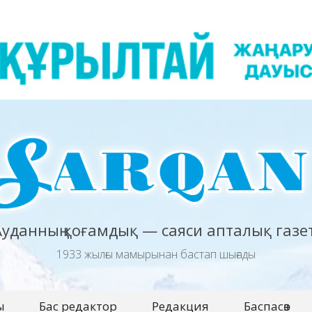
Ауданның қоғамдық — саяси апталық газет
1933 жылғы мамырынан бастап шығады
ы
Бас редактор
Редакция
Баспасөз