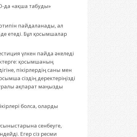
O-да «ақша табуды»
готипін пайдаланады, ал
әде етеді. Бұл қосымшалар
естиция үлкен пайда әкеледі
ектерге: қосымшаның
гіне, пікірлердің саны мен
сымша сіздің деректеріңізді
туралы ақпарат маңызды
ірлері болса, оларды
ұсыныстарына сенбеуге,
ейді. Егер сіз ресми