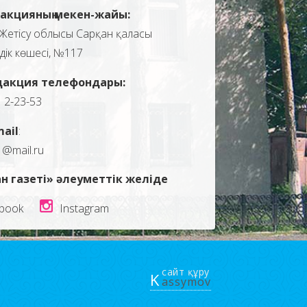
акцияның мекен-жайы:
Жетісу облысы Сарқан қаласы
здік көшесі, №117
дакция телефондары:
, 2-23-53
mail
:
1@mail.ru
н газеті» әлеуметтік желіде
book
Instagram
сайт құру
K
assymov