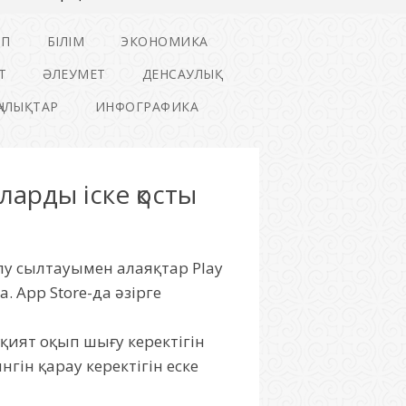
ІП
БІЛІМ
ЭКОНОМИКА
Т
ӘЛЕУМЕТ
ДЕНСАУЛЫҚ
ҢАЛЫҚТАР
ИНФОГРАФИКА
арды іске қосты
лу сылтауымен алаяқтар Play
 App Store-да әзірге
ұқият оқып шығу керектігін
ін қарау керектігін еске