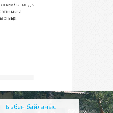
азылу» бөлімінде;
ратты мына:
ы оқыңыз.
Бізбен байланыс