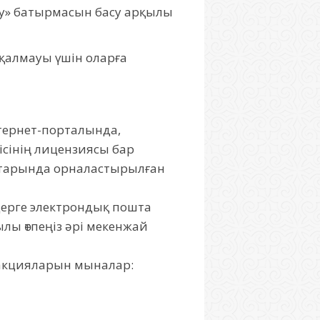
ау» батырмасын басу арқылы
қалмауы үшін оларға
тернет-порталында,
ушісінің лицензиясы бар
ттарында орналастырылған
дерге электрондық пошта
лы өтпеңіз әрі мекенжай
ң акцияларын мыналар: