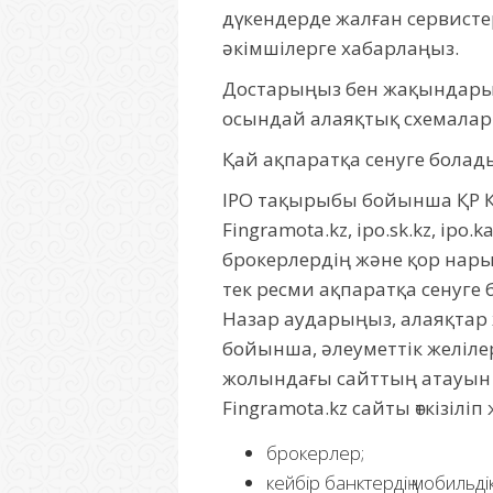
дүкендерде жалған сервисте
әкімшілерге хабарлаңыз.
Достарыңыз бен жақындарың
осындай алаяқтық схемалар 
Қай ақпаратқа сенуге болад
IPO тақырыбы бойынша ҚР Қ
Fingramota.kz, ipo.sk.kz, ipo
брокерлердің және қор на
тек ресми ақпаратқа сенуге 
Назар аударыңыз, алаяқтар 
бойынша, әлеуметтік желілер
жолындағы сайттың атауын т
Fingramota.kz сайты өткізі
брокерлер;
кейбір банктердің мобильд