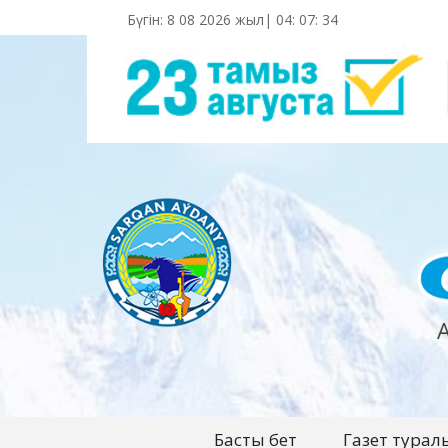
Бүгін: 8 08 2026 жыл|
04
:
07
:
35
Басты бет
Газет турал