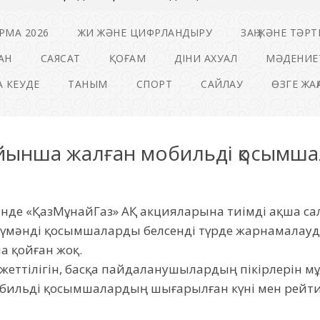
РМА 2026
ЖИ ЖӘНЕ ЦИФРЛАНДЫРУ
ЗАҢ ЖӘНЕ ТӘРТ
АН
САЯСАТ
ҚОҒАМ
ДІНИ АХУАЛ
МӘДЕНИЕ
 КЕУДЕ
ТАНЫМ
СПОРТ
САЙЛАУ
ӨЗГЕ ЖА
ойынша жалған мобильді қосымшал
рінде «ҚазМұнайГаз» АҚ акцияларына тиімді ақша са
күмәнді қосымшаларды белсенді түрде жарнамалауда.
а қойған жоқ.
ажеттілігін, басқа пайдаланушылардың пікірлерін м
бильді қосымшалардың шығарылған күні мен рейтинг