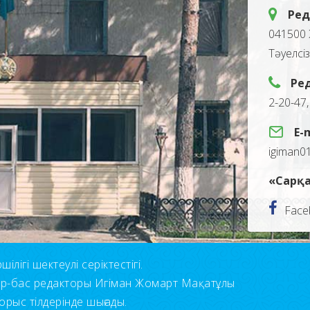
Ред
041500 
Тәуелсі
Ре
2-20-47
E-
igiman0
«Сарқа
Face
лігі шектеулі серіктестігі.
ор-бас редакторы Игіман Жомарт Мақатұлы
орыс тілдерінде шығады.