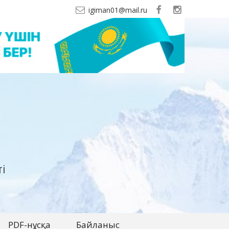
igiman01@mail.ru
і
PDF-нұсқа
Байланыс