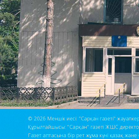
© 2026 Меншік иесі: "Сарқан газеті" жауапкерші
Құрылтайшысы: "Сарқан" газеті ЖШС директ
Газет аптасына бір рет жұма күні қазақ және 