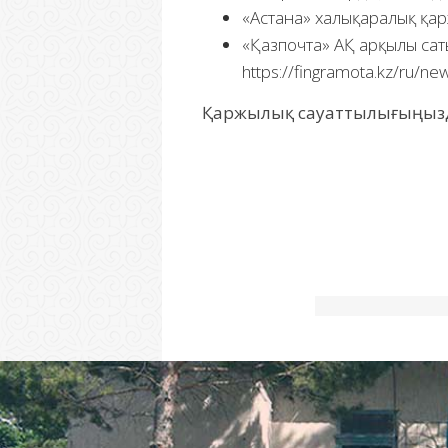
«Астана» халықаралық қар
«Қазпочта» АҚ арқылы сат
https://fingramota.kz/ru/n
Қаржылық сауаттылығыңызды