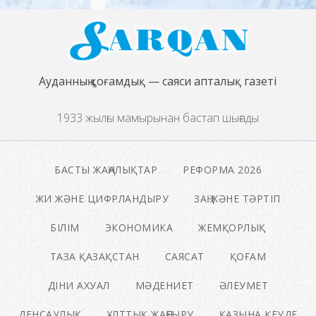
Ауданның қоғамдық — саяси апталық газеті
1933 жылғы мамырынан бастап шығады
БАСТЫ ЖАҢАЛЫҚТАР
РЕФОРМА 2026
ЖИ ЖӘНЕ ЦИФРЛАНДЫРУ
ЗАҢ ЖӘНЕ ТӘРТІП
БІЛІМ
ЭКОНОМИКА
ЖЕМҚОРЛЫҚ
ТАЗА ҚАЗАҚСТАН
САЯСАТ
ҚОҒАМ
ДІНИ АХУАЛ
МӘДЕНИЕТ
ӘЛЕУМЕТ
ДЕНСАУЛЫҚ
ҰЛТТЫҚ ЖАҢҒЫРУ
ҚАЗЫНА КЕУДЕ