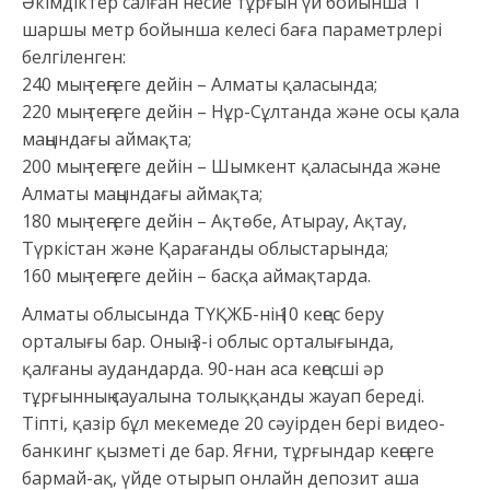
Әкімдіктер салған несие тұрғын үй бойынша 1
шаршы метр бойынша келесі баға параметрлері
белгіленген:
240 мың теңгеге дейін – Алматы қаласында;
220 мың теңгеге дейін – Нұр-Сұлтанда және осы қала
маңындағы аймақта;
200 мың теңгеге дейін – Шымкент қаласында және
Алматы маңындағы аймақта;
180 мың теңгеге дейін – Ақтөбе, Атырау, Ақтау,
Түркістан және Қарағанды облыстарында;
160 мың теңгеге дейін – басқа аймақтарда.
Алматы облысында ТҮҚЖБ-нің 10 кеңес беру
орталығы бар. Оның 3-і облыс орталығында,
қалғаны аудандарда. 90-нан аса кеңесші әр
тұрғынның сауалына толыққанды жауап береді.
Тіпті, қазір бұл мекемеде 20 сәуірден бері видео-
банкинг қызметі де бар. Яғни, тұрғындар кеңсеге
бармай-ақ, үйде отырып онлайн депозит аша