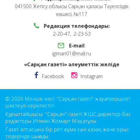
041500 Жетісу облысы Сарқан қаласы Тәуелсіздік
көшесі, №117
Редакция телефондары:
2-20-47, 2-23-53
E-mail
:
igiman01@mail.ru
«Сарқан газеті» әлеуметтік желіде
Facebook
Instagram
© 2026 Меншік иесі: "Сарқан газеті" жауапкершілігі
шектеулі серіктестігі.
Құрылтайшысы: "Сарқан" газеті ЖШС директор-бас
редакторы Игіман Жомарт Мақатұлы
Газет аптасына бір рет жұма күні қазақ және орыс
тілдерінде шығады.