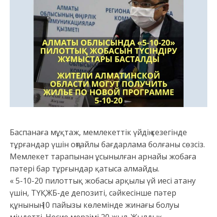
Баспанаға мұқтаж, мемлекеттік үйдің кезегінде
тұрғандар үшін оңтайлы бағдарлама болғаны сөзсіз.
Мемлекет тарапынан ұсынылған арнайы жобаға
пәтері бар тұрғындар қатыса алмайды.
« 5-10-20 пилоттық жобасы арқылы үй иесі атану
үшін, ТҮҚЖБ-де депозиті, сәйкесінше пәтер
құнының 10 пайызы көлемінде жинағы болуы