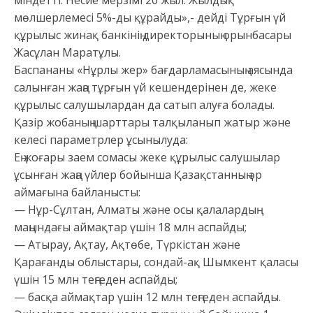
міндетті. Несие мерзімі 20 жыл. Жылдық
мөлшерлемесі 5%-ды құрайды»,- дейді Тұрғын үй
құрылыс жинақ банкінің директорының орынбасары
Жасұлан Маратұлы.
Баспананы «Нұрлы жер» бағдарламасының аясында
салынған жаңа тұрғын үй кешендерінен де, жеке
құрылыс салушылардан да сатып алуға болады.
Қазір жобаның шарттары талқыланып жатыр және
келесі параметрлер ұсынылуда:
Ең жоғары заем сомасы жеке құрылыс салушылар
ұсынған жаңа үйлер бойынша Қазақстанның әр
аймағына байланысты:
— Нұр-Сұлтан, Алматы және осы қалалардың
маңындағы аймақтар үшін 18 млн аспайды;
— Атырау, Ақтау, Ақтөбе, Түркістан және
Қарағанды облыстары, сондай-ақ Шымкент қаласы
үшін 15 млн теңгеден аспайды;
— басқа аймақтар үшін 12 млн теңгеден аспайды.