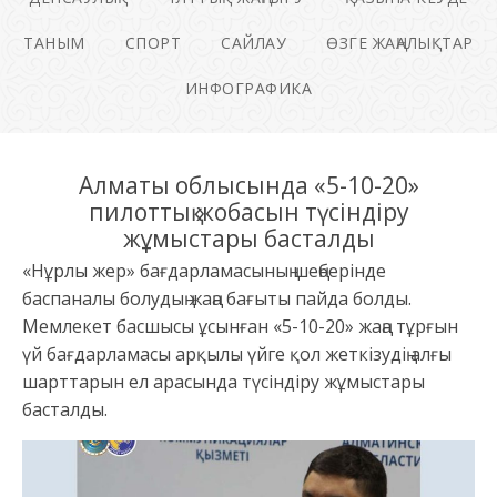
ТАНЫМ
СПОРТ
САЙЛАУ
ӨЗГЕ ЖАҢАЛЫҚТАР
ИНФОГРАФИКА
Алматы облысында «5-10-20»
пилоттық жобасын түсіндіру
жұмыстары басталды
«Нұрлы жер» бағдарламасының шеңберінде
баспаналы болудың жаңа бағыты пайда болды.
Мемлекет басшысы ұсынған «5-10-20» жаңа тұрғын
үй бағдарламасы арқылы үйге қол жеткізудің алғы
шарттарын ел арасында түсіндіру жұмыстары
басталды.