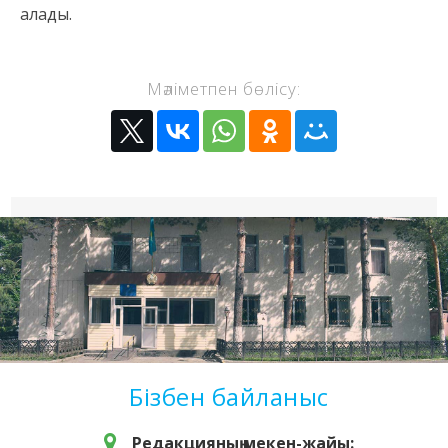
алады.
Мәліметпен бөлісу:
Бізбен байланыс
Редакцияның мекен-жайы: