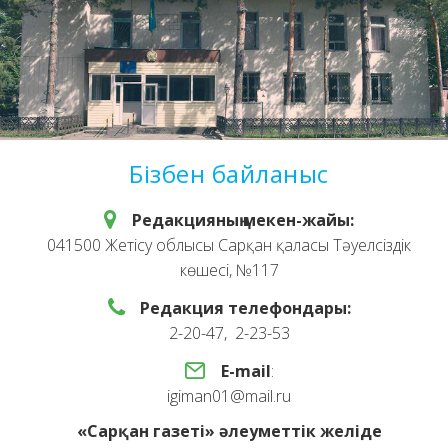
Бізбен байланыс
Редакцияның мекен-жайы:
041500 Жетісу облысы Сарқан қаласы Тәуелсіздік
көшесі, №117
Редакция телефондары:
2-20-47, 2-23-53
E-mail
:
igiman01@mail.ru
«Сарқан газеті» әлеуметтік желіде