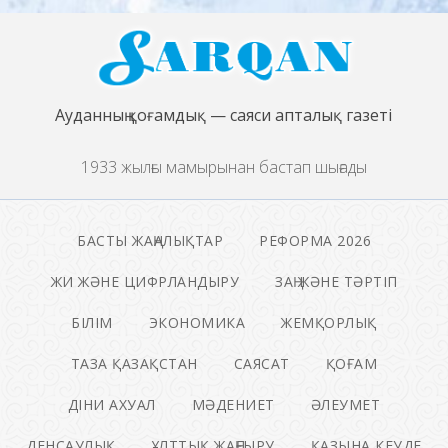
Ауданның қоғамдық — саяси апталық газеті
1933 жылғы мамырынан бастап шығады
БАСТЫ ЖАҢАЛЫҚТАР
РЕФОРМА 2026
ЖИ ЖӘНЕ ЦИФРЛАНДЫРУ
ЗАҢ ЖӘНЕ ТӘРТІП
БІЛІМ
ЭКОНОМИКА
ЖЕМҚОРЛЫҚ
ТАЗА ҚАЗАҚСТАН
САЯСАТ
ҚОҒАМ
ДІНИ АХУАЛ
МӘДЕНИЕТ
ӘЛЕУМЕТ
ДЕНСАУЛЫҚ
ҰЛТТЫҚ ЖАҢҒЫРУ
ҚАЗЫНА КЕУДЕ