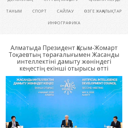
ТАНЫМ
СПОРТ
САЙЛАУ
ӨЗГЕ ЖАҢАЛЫҚТАР
ИНФОГРАФИКА
Алматыда Президент Қасым-Жомарт
Тоқаевтың төрағалығымен Жасанды
интеллектіні дамыту жөніндегі
кеңестің екінші отырысы өтті