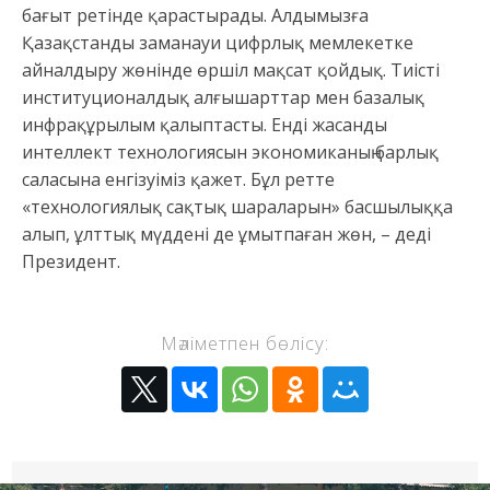
бағыт ретінде қарастырады. Алдымызға
Қазақстанды заманауи цифрлық мемлекетке
айналдыру жөнінде өршіл мақсат қойдық. Тиісті
институционалдық алғышарттар мен базалық
инфрақұрылым қалыптасты. Енді жасанды
интеллект технологиясын экономиканың барлық
саласына енгізуіміз қажет. Бұл ретте
«технологиялық сақтық шараларын» басшылыққа
алып, ұлттық мүддені де ұмытпаған жөн, – деді
Президент.
Мәліметпен бөлісу: