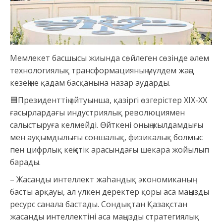
Мемлекет басшысы жиында сөйлеген сөзінде әлем
технологиялық трансформацияның мүлдем жаңа
кезеңіне қадам басқанына назар аударды.
🟦Президенттің айтуынша, қазіргі өзгерістер XIX-XX
ғасырлардағы индустриялық революциямен
салыстыруға келмейді. Өйткені оның жылдамдығы
мен ауқымдылығы соншалық, физикалық болмыс
пен цифрлық кеңістік арасындағы шекара жойылып
барады.
– Жасанды интеллект жаһандық экономиканың
басты арқауы, ал үлкен деректер қоры аса маңызды
ресурс санала бастады. Сондықтан Қазақстан
жасанды интеллектіні аса маңызды стратегиялық