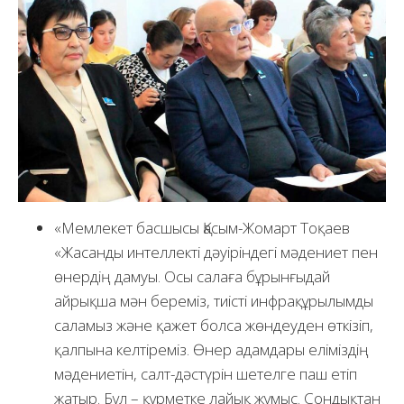
«Мемлекет басшысы Қасым-Жомарт Тоқаев
«Жасанды интеллекті дәуіріндегі мәдениет пен
өнердің дамуы. Осы салаға бұрынғыдай
айрықша мән береміз, тиісті инфрақұрылымды
саламыз және қажет болса жөндеуден өткізіп,
қалпына келтіреміз. Өнер адамдары еліміздің
мәдениетін, салт-дәстүрін шетелге паш етіп
жатыр. Бұл – құрметке лайық жұмыс. Сондықтан