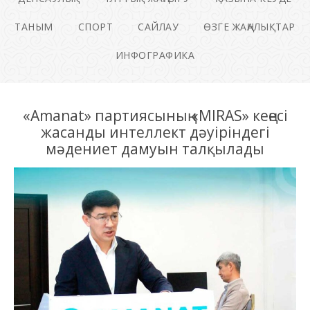
ТАНЫМ
СПОРТ
САЙЛАУ
ӨЗГЕ ЖАҢАЛЫҚТАР
ИНФОГРАФИКА
«Amanat» партиясының «MIRAS» кеңесі
жасанды интеллект дәуіріндегі
мәдениет дамуын талқылады