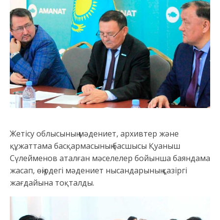
Жетісу облысының мәдениет, архивтер және
құжаттама басқармасының басшысы Қуаныш
Сүлейменов аталған мәселелер бойынша баяндама
жасап, өңірдегі мәдениет нысандарының қазіргі
жағдайына тоқталды.