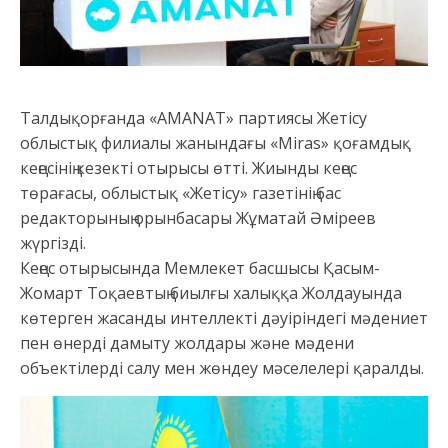
Талдықорғанда «AMANAT» партиясы Жетісу
облыстық филиалы жанындағы «Miras» қоғамдық
кеңесінің кезекті отырысы өтті. Жиынды кеңес
төрағасы, облыстық «Жетісу» газетінің бас
редакторының орынбасары Жұматай Әміреев
жүргізді.
Кеңес отырысында Мемлекет басшысы Қасым-
Жомарт Тоқаевтың биылғы халыққа Жолдауында
көтерген жасанды интеллекті дәуіріндегі мәдениет
пен өнерді дамыту жолдары және мәдени
объектілерді салу мен жөндеу мәселелері қаралды.