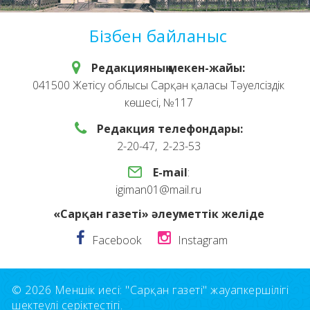
Бізбен байланыс
Редакцияның мекен-жайы:
041500 Жетісу облысы Сарқан қаласы Тәуелсіздік
көшесі, №117
Редакция телефондары:
2-20-47, 2-23-53
E-mail
:
igiman01@mail.ru
«Сарқан газеті» әлеуметтік желіде
Facebook
Instagram
© 2026 Меншік иесі: "Сарқан газеті" жауапкершілігі
шектеулі серіктестігі.