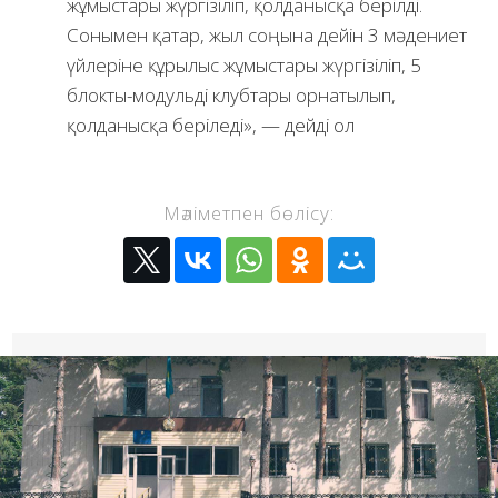
жұмыстары жүргізіліп, қолданысқа берілді.
Сонымен қатар, жыл соңына дейін 3 мәдениет
үйлеріне құрылыс жұмыстары жүргізіліп, 5
блокты-модульді клубтары орнатылып,
қолданысқа беріледі», — дейді ол
Мәліметпен бөлісу: