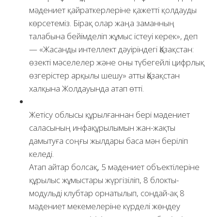
мәдениет қайраткерлеріне қажетті қолдауды
көрсетеміз. Бірақ олар жаңа заманның
талабына бейімделіп жұмыс істеуі керек», деп
— «Жасанды интеллект дәуіріндегі Қазақстан:
өзекті мәселелер және оны түбегейлі цифрлық
өзгерістер арқылы шешу» атты Қазақстан
халқына Жолдауында атап өтті.
Жетісу облысы құрылғаннан бері мәдениет
саласының инфақұрылымын жан-жақты
дамытуға соңғы жылдары баса мән беріліп
келеді.
Атап айтар болсақ, 5 мәдениет объектілеріне
құрылыс жұмыстары жүргізіліп, 8 блокты-
модульді клубтар орнатылып, сондай-ақ 8
мәдениет мекемелеріне күрделі жөндеу