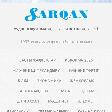
Ауданның қоғамдық — саяси апталық газеті
1933 жылғы мамырынан бастап шығады
БАСТЫ ЖАҢАЛЫҚТАР
РЕФОРМА 2026
ЖИ ЖӘНЕ ЦИФРЛАНДЫРУ
ЗАҢ ЖӘНЕ ТӘРТІП
БІЛІМ
ЭКОНОМИКА
ЖЕМҚОРЛЫҚ
ТАЗА ҚАЗАҚСТАН
САЯСАТ
ҚОҒАМ
ДІНИ АХУАЛ
МӘДЕНИЕТ
ӘЛЕУМЕТ
ДЕНСАУЛЫҚ
ҰЛТТЫҚ ЖАҢҒЫРУ
ҚАЗЫНА КЕУДЕ