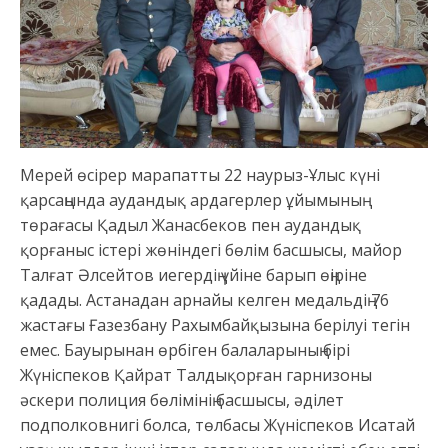
Мерей өсірер марапатты 22 наурыз-Ұлыс күні
қарсаңында аудандық ардагерлер ұйымының
төрағасы Қадыл Жанасбеков пен аудандық
қорғаныс істері жөніндегі бөлім басшысы, майор
Талғат Әлсейтов иегердің үйіне барып өңіріне
қадады. Астанадан арнайы келген медальдің 76
жастағы Ғазезбану Рахымбайқызына берілуі тегін
емес. Бауырынан өрбіген балаларының бірі
Жүніспеков Қайрат Талдықорған гарнизоны
әскери полиция бөлімінің басшысы, әділет
подполковнигі болса, төлбасы Жүніспеков Исатай