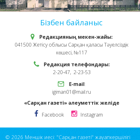
Бізбен байланыс
Редакцияның мекен-жайы:
041500 Жетісу облысы Сарқан қаласы Тәуелсіздік
көшесі, №117
Редакция телефондары:
2-20-47, 2-23-53
E-mail
:
igiman01@mail.ru
«Сарқан газеті» әлеуметтік желіде
Facebook
Instagram
© 2026 Меншік иесі: "Сарқан газеті" жауапкершілігі