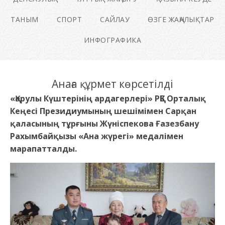
ТАНЫМ
СПОРТ
САЙЛАУ
ӨЗГЕ ЖАҢАЛЫҚТАР
ИНФОГРАФИКА
Анаға құрмет көрсетілді
«Қарулы Күштерінің ардагерлері» РҚБ Орталық
Кеңесі Президиумының шешімімен Сарқан
қаласының тұрғыны Жүніспекова Ғазезбану
Рахымбайқызы «Ана жүрегі» медалімен
марапатталды.