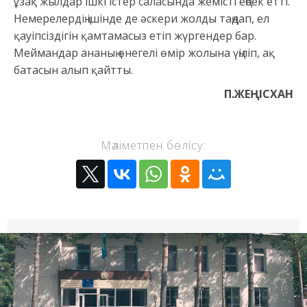
ұзақ жылдар ішкі істер саласында жемісті еңбек етті.
Немерелердің ішінде де әскери жолды таңдап, ел
қауіпсіздігін қамтамасыз етіп жүргендер бар.
Меймандар ананың өнегелі өмір жолына үңіліп, ақ
батасын алып қайтты.
П.ЖЕҢІСХАН
Мәліметпен бөлісу: