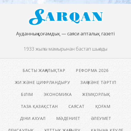
Ауданның қоғамдық — саяси апталық газеті
1933 жылғы мамырынан бастап шығады
БАСТЫ ЖАҢАЛЫҚТАР
РЕФОРМА 2026
ЖИ ЖӘНЕ ЦИФРЛАНДЫРУ
ЗАҢ ЖӘНЕ ТӘРТІП
БІЛІМ
ЭКОНОМИКА
ЖЕМҚОРЛЫҚ
ТАЗА ҚАЗАҚСТАН
САЯСАТ
ҚОҒАМ
ДІНИ АХУАЛ
МӘДЕНИЕТ
ӘЛЕУМЕТ
ДЕНСАУЛЫҚ
ҰЛТТЫҚ ЖАҢҒЫРУ
ҚАЗЫНА КЕУДЕ