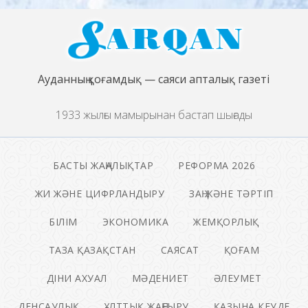
Ауданның қоғамдық — саяси апталық газеті
1933 жылғы мамырынан бастап шығады
БАСТЫ ЖАҢАЛЫҚТАР
РЕФОРМА 2026
ЖИ ЖӘНЕ ЦИФРЛАНДЫРУ
ЗАҢ ЖӘНЕ ТӘРТІП
БІЛІМ
ЭКОНОМИКА
ЖЕМҚОРЛЫҚ
ТАЗА ҚАЗАҚСТАН
САЯСАТ
ҚОҒАМ
ДІНИ АХУАЛ
МӘДЕНИЕТ
ӘЛЕУМЕТ
ДЕНСАУЛЫҚ
ҰЛТТЫҚ ЖАҢҒЫРУ
ҚАЗЫНА КЕУДЕ