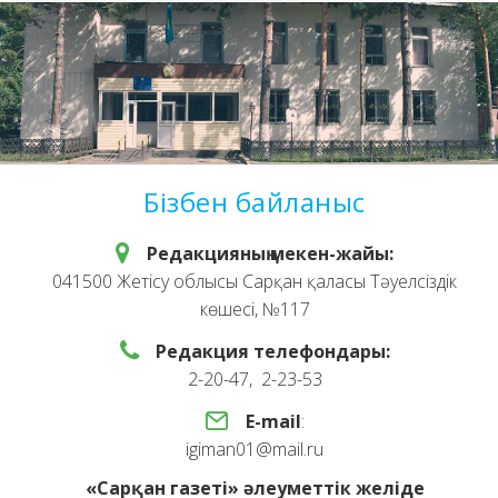
Бізбен байланыс
Редакцияның мекен-жайы:
041500 Жетісу облысы Сарқан қаласы Тәуелсіздік
көшесі, №117
Редакция телефондары:
2-20-47, 2-23-53
E-mail
:
igiman01@mail.ru
«Сарқан газеті» әлеуметтік желіде