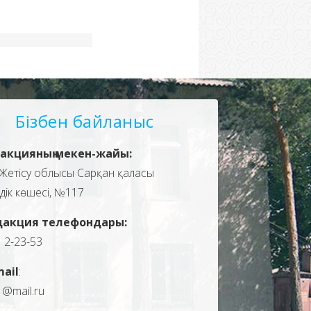
Бізбен байланыс
акцияның мекен-жайы:
Жетісу облысы Сарқан қаласы
здік көшесі, №117
дакция телефондары:
, 2-23-53
mail
:
1@mail.ru