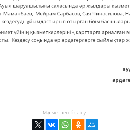
 Ауыл шаруашылығы саласында әр жылдары қызмет і
 Маманбаев, Мейрам Сарбасов, Сая Чиносилова, Н
 кездесуді ұйымдастырып отырған бөлім басшылары
ниет үйінің қызметкерлерінің қарттарға арналған ән
 қосты. Кездесу соңында әр ардагерлерге сыйлықтар 
ау
ардаг
Мәліметпен бөлісу: