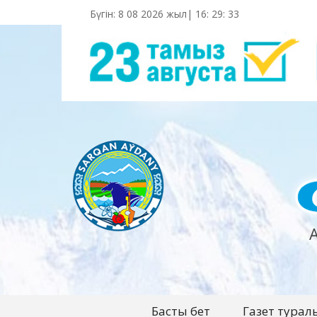
Бүгін: 8 08 2026 жыл|
16
:
29
:
34
Басты бет
Газет турал