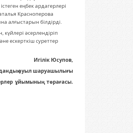
стеген еңбек ардагерлері
аталья Красноперова
на алғыстарын білдірді.
, күйлері әсерлендіріп
және ескерткіш суреттер
Игілік Юсупов,
дандық ауыл шаруашылығы
ерлер ұйымының төрағасы.