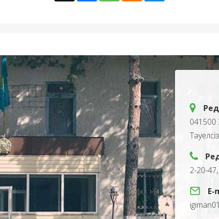
Ред
041500 
Тәуелсі
Ре
2-20-47
E-
igiman0