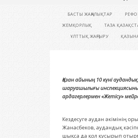
БАСТЫ ЖАҢАЛЫҚТАР
РЕФО
ЖЕМҚОРЛЫҚ
ТАЗА ҚАЗАҚСТ
ҰЛТТЫҚ ЖАҢҒЫРУ
ҚАЗЫНА
Қазан айының 10 күні ауданд
шаруашылығы инспекциясыны
ардагерлермен «Жетісу» мейр
Кездесуге аудан әкімінің 
Жанасбеков, аудандық кәсіпо
шықса да қол қусырып отырм