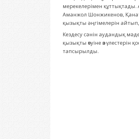
мерекелерімен құттықтады.
Аманжол Шонжикенов, Қанат
қызықты әңгімелерін айтып,
Кездесу сәнін аудандық мәде
қызықты өтуіне өз үлестерін
тапсырылды.