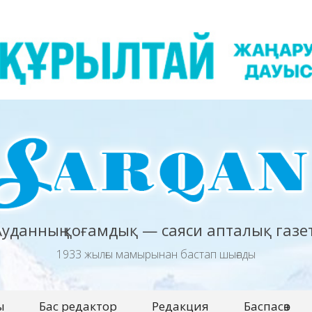
Ауданның қоғамдық — саяси апталық газет
1933 жылғы мамырынан бастап шығады
ы
Бас редактор
Редакция
Баспасөз