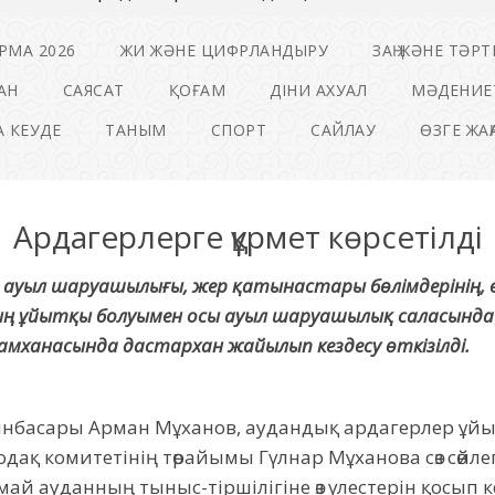
РМА 2026
ЖИ ЖӘНЕ ЦИФРЛАНДЫРУ
ЗАҢ ЖӘНЕ ТӘРТ
АН
САЯСАТ
ҚОҒАМ
ДІНИ АХУАЛ
МӘДЕНИЕ
 КЕУДЕ
ТАНЫМ
СПОРТ
САЙЛАУ
ӨЗГЕ ЖА
Ардагерлерге құрмет көрсетілді
ық ауыл шаруашылығы, жер қатынастары бөлімдерінің, 
ң ұйытқы болуымен осы ауыл шаруашылық саласында 
амханасында дастархан жайылып кездесу өткізілді.
орынбасары Арман Мұханов, аудандық ардагерлер ұй
дақ комитетінің төрайымы Гүлнар Мұханова сөз сөйл
ай ауданның тыныс-тіршілігіне өз үлестерін қосып 