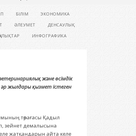
ІП
БІЛІМ
ЭКОНОМИКА
Т
ӘЛЕУМЕТ
ДЕНСАУЛЫҚ
ҢАЛЫҚТАР
ИНФОГРАФИКА
ветеринариялық және өсімдік
әр жылдары қызмет істеген
ымының төрағасы Қадыл
еп, зейнет демалысына
келе жатқандарын айта келе