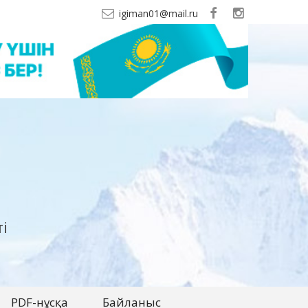
igiman01@mail.ru
і
PDF-нұсқа
Байланыс