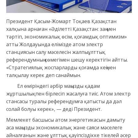
Президент Қасым-Жомарт Тоқаев Қазақстан
халқына арнаған «Әділетті Қазақстан: заң мен
тәртіп, экономикалық өсім, қоғамдық оптимизм»
атты Жолдауында елімізде атом электр
станциясын салу мәселесін жалпыұлттық
референдумның көмегімен шешу керектігін айтты.
«Стратегиялық жоспарларды қоғамда кеңінен
талқылау керек деп санаймын.
Ел өміріндегі әрбір маңызды қадам
жұртшылықпен бірлесіп жасалуға тиіс. Атом электр
стансасы туралы референдумға қатысты да дәл
солай болуы керек», — деді Президент.
Мемлекет басшысы атом энергетикасын дамыту
аса маңызды экономикалық және саяси мәселеге
айналғанын және ұлттық қауіпсіздікке тікелей әсер