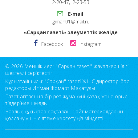
2-20-47, 2-23-53
E-mail
:
igiman01@mail.ru
«Сарқан газеті» әлеуметтік желіде
Facebook
Instagram
© 2026 Меншік иесі: "Сарқан газеті" жауапкершілігі
шектеулі серіктестігі.
Құрылтайшысы: "Сарқан" газеті ЖШС директор-бас
редакторы Игіман Жомарт Мақатұлы
Газет аптасына бір рет жұма күні қазақ және орыс
тілдерінде шығады.
Барлық құқықтар сақталған. Сайт материалдарын
қолдану үшін сілтеме көрсетуіңіз міндетті.