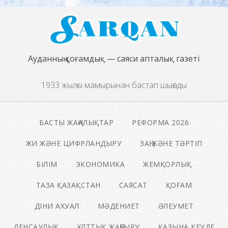
Ауданның қоғамдық — саяси апталық газеті
1933 жылғы мамырынан бастап шығады
БАСТЫ ЖАҢАЛЫҚТАР
РЕФОРМА 2026
ЖИ ЖӘНЕ ЦИФРЛАНДЫРУ
ЗАҢ ЖӘНЕ ТӘРТІП
БІЛІМ
ЭКОНОМИКА
ЖЕМҚОРЛЫҚ
ТАЗА ҚАЗАҚСТАН
САЯСАТ
ҚОҒАМ
ДІНИ АХУАЛ
МӘДЕНИЕТ
ӘЛЕУМЕТ
ДЕНСАУЛЫҚ
ҰЛТТЫҚ ЖАҢҒЫРУ
ҚАЗЫНА КЕУДЕ