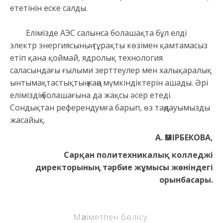
ететінін еске салды.
Елімізде АЭС салынса болашақта бұл елді
электр энергиясының тұрақты көзімен қамтамасыз
етіп қана қоймай, ядролық технология
саласындағы ғылыми зерттеулер мен халықаралық
ынтымақтастықтың жаңа мүмкіндіктерін ашады. Әрі
еліміздің болашағына да жақсы әсер етеді.
Сондықтан референдумға барып, өз таңдауымызды
жасайық.
А. ӨМІРБЕКОВА,
Сарқан политехникалық колледжі
директорының тәрбие жұмысы жөніндегі
орынбасары.
Мәліметпен бөлісу: