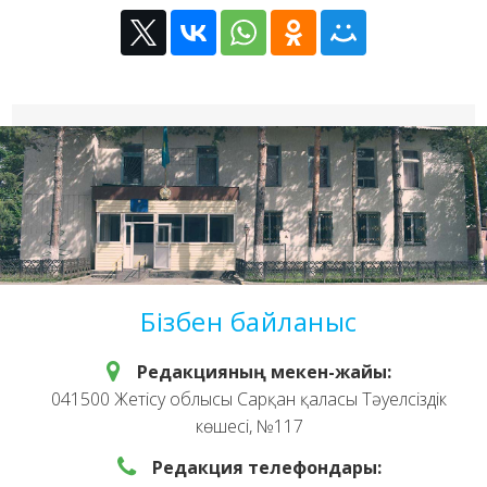
Бізбен байланыс
Редакцияның мекен-жайы:
041500 Жетісу облысы Сарқан қаласы Тәуелсіздік
көшесі, №117
Редакция телефондары: