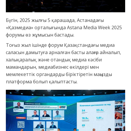
Бүгін, 2025 жылғы 5 қарашада, Астанадағы
«Қазмедиа» орталығында Astana Media Week 2025
форумы өз жұмысын бастады.
Тоғыз жыл ішінде форум Қазақстандағы медиа
саласын дамытуға арналған басты алаңға айналып,
халықаралық және отандық медиа кәсіби
мамандарын, медиабизнес өкілдері мен
мемлекеттік органдарды біріктіретін маңызды
платформа болып қалыптасты.