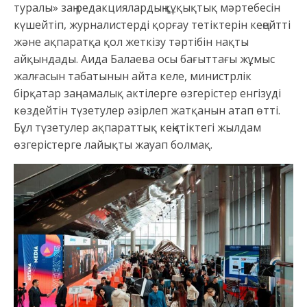
туралы» заң редакциялардың құқықтық мәртебесін
күшейтіп, журналистерді қорғау тетіктерін кеңейтті
және ақпаратқа қол жеткізу тәртібін нақты
айқындады. Аида Балаева осы бағыттағы жұмыс
жалғасын табатынын айта келе, министрлік
бірқатар заңнамалық актілерге өзгерістер енгізуді
көздейтін түзетулер әзірлеп жатқанын атап өтті.
Бұл түзетулер ақпараттық кеңістіктегі жылдам
өзгерістерге лайықты жауап болмақ.