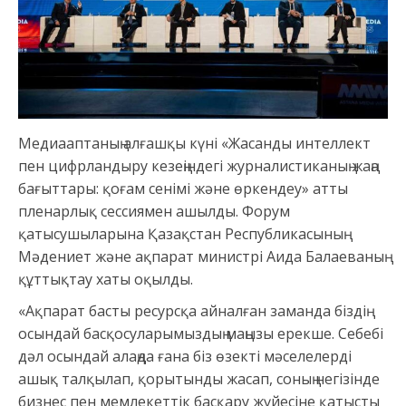
Медиааптаның алғашқы күні «Жасанды интеллект
пен цифрландыру кезеңіндегі журналистиканың жаңа
бағыттары: қоғам сенімі және өркендеу» атты
пленарлық сессиямен ашылды. Форум
қатысушыларына Қазақстан Республикасының
Мәдениет және ақпарат министрі Аида Балаеваның
құттықтау хаты оқылды.
«Ақпарат басты ресурсқа айналған заманда біздің
осындай басқосуларымыздың маңызы ерекше. Себебі
дәл осындай алаңда ғана біз өзекті мәселелерді
ашық талқылап, қорытынды жасап, соның негізінде
бизнес пен мемлекеттік басқару жүйесіне қатысты