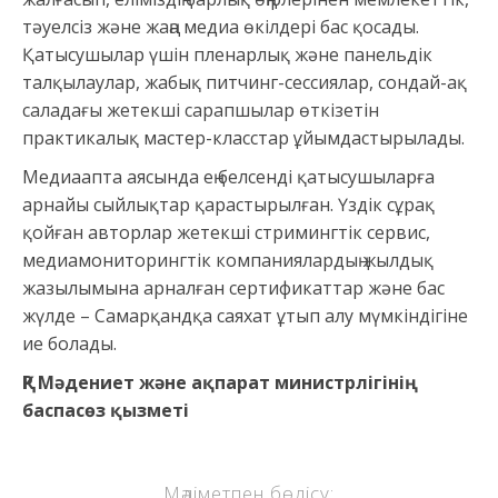
тәуелсіз және жаңа медиа өкілдері бас қосады.
Қатысушылар үшін пленарлық және панельдік
талқылаулар, жабық питчинг-сессиялар, сондай-ақ
саладағы жетекші сарапшылар өткізетін
практикалық мастер-класстар ұйымдастырылады.
Медиаапта аясында ең белсенді қатысушыларға
арнайы сыйлықтар қарастырылған. Үздік сұрақ
қойған авторлар жетекші стримингтік сервис,
медиамониторингтік компаниялардың жылдық
жазылымына арналған сертификаттар және бас
жүлде – Самарқандқа саяхат ұтып алу мүмкіндігіне
ие болады.
ҚР Мәдениет және ақпарат министрлігінің
баспасөз қызметі
Мәліметпен бөлісу: