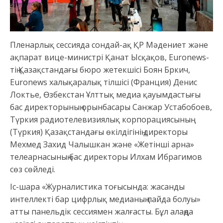
Пленарлық сессияда сондай-ақ ҚР Мәдениет және
ақпарат вице-министрі Қанат Ысқақов, Euronews-
тің Қазақстандағы бюро жетекшісі Боян Бркич,
Euronews халықаралық тілшісі (Франция) Денис
Локтье, Өзбекстан Ұлттық медиа қауымдастығы
бас директорының орынбасары Санжар Устабобоев,
Түркия радиотелевизиялық корпорациясының
(Түркия) Қазақстандағы өкілдігінің директоры
Мехмед Захид Чалышкан және «Жетінші арна»
телеарнасының бас директоры Илхам Ибрагимов
сөз сөйледі.
Іс-шара «Журналистика тоғысында: жасанды
интеллекті бар цифрлық медианың пайда болуы»
атты панельдік сессиямен жалғасты. Бұл алаңда