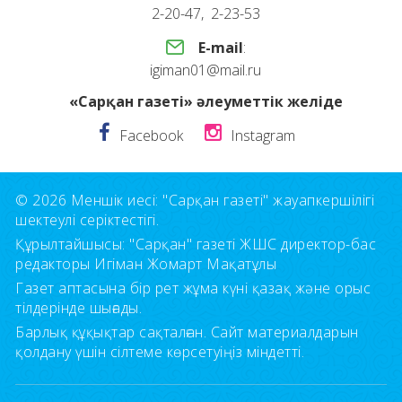
2-20-47, 2-23-53
E-mail
:
igiman01@mail.ru
«Сарқан газеті» әлеуметтік желіде
Facebook
Instagram
© 2026 Меншік иесі: "Сарқан газеті" жауапкершілігі
шектеулі серіктестігі.
Құрылтайшысы: "Сарқан" газеті ЖШС директор-бас
редакторы Игіман Жомарт Мақатұлы
Газет аптасына бір рет жұма күні қазақ және орыс
тілдерінде шығады.
Барлық құқықтар сақталған. Сайт материалдарын
қолдану үшін сілтеме көрсетуіңіз міндетті.