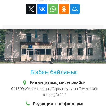
Бізбен байланыс
Редакцияның мекен-жайы:
041500 Жетісу облысы Сарқан қаласы Тәуелсіздік
көшесі, №117
Редакция телефондары: