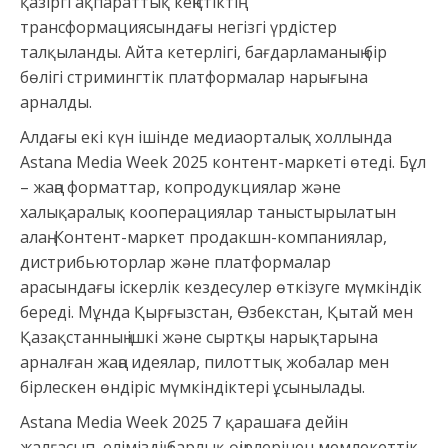
қазіргі ақпараттық кеңістіктің
трансформациясындағы негізгі үрдістер
талқыланды. Айта кетерлігі, бағдарламаның бір
бөлігі стримингтік платформалар нарығына
арналды.
Алдағы екі күн ішінде медиаорталық холлында
Astana Media Week 2025 контент-маркеті өтеді. Бұл
– жаңа форматтар, копродукциялар және
халықаралық кооперациялар таныстырылатын
алаң. Контент-маркет продакшн-компаниялар,
дистрибьюторлар және платформалар
арасындағы іскерлік кездесулер өткізуге мүмкіндік
береді. Мұнда Қырғызстан, Өзбекстан, Қытай мен
Қазақстанның ішкі және сыртқы нарықтарына
арналған жаңа идеялар, пилоттық жобалар мен
бірлескен өндіріс мүмкіндіктері ұсынылады.
Astana Media Week 2025 7 қарашаға дейін
жалғасып, еліміздің барлық өңірлерінен мемлекеттік,