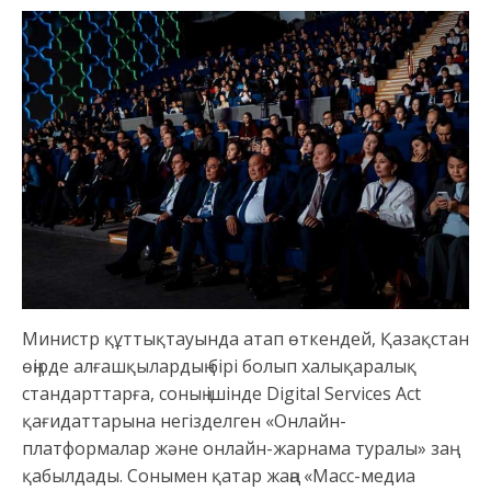
Министр құттықтауында атап өткендей, Қазақстан
өңірде алғашқылардың бірі болып халықаралық
стандарттарға, соның ішінде Digital Services Act
қағидаттарына негізделген «Онлайн-
платформалар және онлайн-жарнама туралы» заң
қабылдады. Сонымен қатар жаңа «Масс-медиа