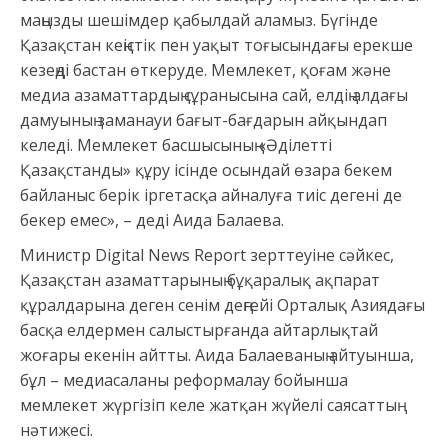
маңызды шешімдер қабылдай аламыз. Бүгінде
Қазақстан кеңістік пен уақыт тоғысындағы ерекше
кезеңді бастан өткеруде. Мемлекет, қоғам және
медиа азаматтардың сұранысына сай, елдің алдағы
дамуының заманауи бағыт-бағдарын айқындап
келеді. Мемлекет басшысының «Әділетті
Қазақстанды» құру ісінде осындай өзара бекем
байланыс берік іргетасқа айналуға тиіс дегені де
бекер емес», – деді Аида Балаева.
Министр Digital News Report зерттеуіне сәйкес,
Қазақстан азаматтарының бұқаралық ақпарат
құралдарына деген сенім деңгейі Орталық Азиядағы
басқа елдермен салыстырғанда айтарлықтай
жоғары екенін айтты. Аида Балаеваның айтуынша,
бұл – медиасаланы реформалау бойынша
мемлекет жүргізіп келе жатқан жүйелі саясаттың
нәтижесі.