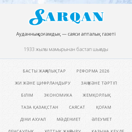
Ауданның қоғамдық — саяси апталық газеті
1933 жылғы мамырынан бастап шығады
БАСТЫ ЖАҢАЛЫҚТАР
РЕФОРМА 2026
ЖИ ЖӘНЕ ЦИФРЛАНДЫРУ
ЗАҢ ЖӘНЕ ТӘРТІП
БІЛІМ
ЭКОНОМИКА
ЖЕМҚОРЛЫҚ
ТАЗА ҚАЗАҚСТАН
САЯСАТ
ҚОҒАМ
ДІНИ АХУАЛ
МӘДЕНИЕТ
ӘЛЕУМЕТ
ДЕНСАУЛЫҚ
ҰЛТТЫҚ ЖАҢҒЫРУ
ҚАЗЫНА КЕУДЕ