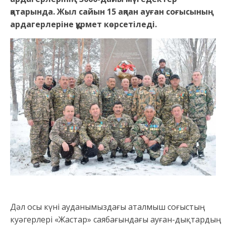
қатарында. Жыл сайын 15 ақпан ауған соғысының
ардагерлеріне құрмет көрсетіледі.
Дәл осы күні ауданымыздағы аталмыш соғыстың
куәгерлері «Жастар» саябағындағы ауған-дықтардың