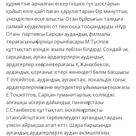
құрметіне арналған ескерткішке гүл шоқтарын
қойып елге қайтпаған қаруластарын бір минуттық
үнсіздікпен еске алысты. Отан бұйрығын талқыға
салмай кеуделерін от пен оққа тосқандарды «Нұр
Отан» партиясы Сарқан аудандық филиалы
төрағасының бірінші орынбасары М.Түсіпов
құттықтап өзіндік жылы лебізін білдірді. Сондай-ақ
сарқандық ауған ардагерлерін аудандық
ардагерлер кеңесінің төрағасы Қ.Жанасбеков,
аудандық қорғаныс істері жөніндегі бөлім басшысы
Т.Әлсейітов, аудандық ауғанстан, локальдік соғыс
ардагерлерінің және мүгедектер ұйымының төрағасы
Е.Тоқжігітов, Сарқан гуманитарлық колледжі
алғашқы әскери дайындық пәнінің ұстазы
С.Станбеков құттықтап, өскелең ұрпақты
отансүйгіштікке тәрбиелеудегі ауғандықтардың
үлесін айрықша атап өтті. Шара барысында
ауғандық ардагерлерге аудан әкімшілігінің,