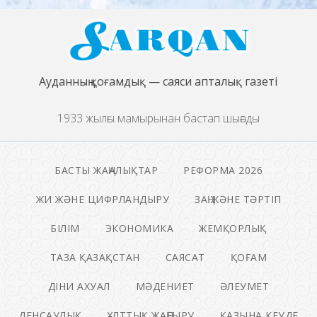
Ауданның қоғамдық — саяси апталық газеті
1933 жылғы мамырынан бастап шығады
БАСТЫ ЖАҢАЛЫҚТАР
РЕФОРМА 2026
ЖИ ЖӘНЕ ЦИФРЛАНДЫРУ
ЗАҢ ЖӘНЕ ТӘРТІП
БІЛІМ
ЭКОНОМИКА
ЖЕМҚОРЛЫҚ
ТАЗА ҚАЗАҚСТАН
САЯСАТ
ҚОҒАМ
ДІНИ АХУАЛ
МӘДЕНИЕТ
ӘЛЕУМЕТ
ДЕНСАУЛЫҚ
ҰЛТТЫҚ ЖАҢҒЫРУ
ҚАЗЫНА КЕУДЕ