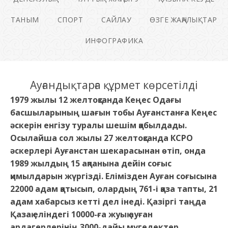
ТАНЫМ
СПОРТ
САЙЛАУ
ӨЗГЕ ЖАҢАЛЫҚТАР
ИНФОГРАФИКА
Ауғандықтарға құрмет көрсетілді
1979 жылы 12 желтоқсанда Кеңес Одағы
басшыларының шағын тобы Ауғанстанға Кеңес
әскерін енгізу туралы шешім қабылдады.
Осылайша сол жылы 27 желтоқсанда КСРО
әскерлері Ауғанстан шекарасынан өтіп, онда
1989 жылдың 15 ақпанына дейін соғыс
қимылдарын жүргізді. Елімізден Ауған соғысына
22000 адам қатысып, олардың 761-і қаза тапты, 21
адам хабарсыз кетті дел інеді. Қазіргі таңда
Қазақ еліндегі 10000-ға жуық ауған
ардагерлерінің 3000-дайы мүгедектер