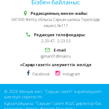
Бізбен байланыс
Редакцияның мекен-жайы:
041500 Жетісу облысы Сарқан қаласы Тәуелсіздік
көшесі, №117
Редакция телефондары:
2-20-47, 2-23-53
E-mail
:
igiman01@mail.ru
«Сарқан газеті» әлеуметтік желіде
Facebook
Instagram
© 2026 Меншік иесі: "Сарқан газеті" жауапкершілігі
шектеулі серіктестігі.
Құрылтайшысы: "Сарқан" газеті ЖШС директор-бас
редакторы Игіман Жомарт Мақатұлы