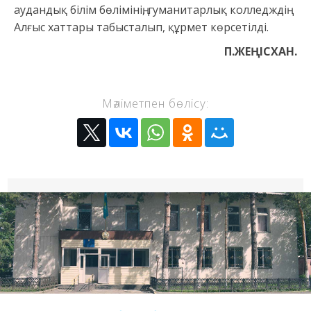
аудандық білім бөлімінің, гуманитарлық колледждің
Алғыс хаттары табысталып, құрмет көрсетілді.
П.ЖЕҢІСХАН.
Мәліметпен бөлісу: