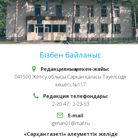
Бізбен байланыс
Редакцияның мекен-жайы:
041500 Жетісу облысы Сарқан қаласы Тәуелсіздік
көшесі, №117
Редакция телефондары:
2-20-47, 2-23-53
E-mail
:
igiman01@mail.ru
«Сарқан газеті» әлеуметтік желіде