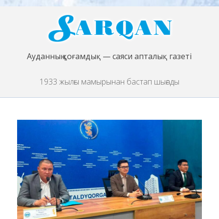
Ауданның қоғамдық — саяси апталық газеті
1933 жылғы мамырынан бастап шығады