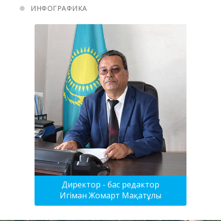
ИНФОГРАФИКА
Директор - бас редактор
Игіман Жомарт Мақатұлы