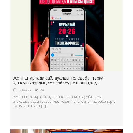
Жетінші арнада сайлауалды теледебаттарға
қатысушылардың сөз сөйлеу реті анықталды
5-Тамыз
49
Жетінші арнада сайлауалды телевизиялық дебаттарға
қатысушылардың сөз сөйлеу кезегін анықтайтын жеребе тарту
рәсімі өтті Бүгін […]