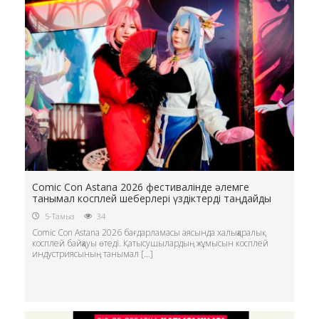
Comic Con Astana 2026 фестивалінде әлемге
танымал косплей шеберлері үздіктерді таңдайды
5-Тамыз
34
Comic Con Astana 2026 бағдарламасы аясында халықаралық
косплей байқауы өтеді. Қатысушылардың жұмысын косплей
индустриясының танымал […]