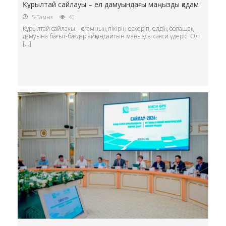
Құрылтай сайлауы – ел дамуындағы маңызды қадам
5-Тамыз
40
Құрылтай сайлауы – қоғамның пікірін ескеріп, елдің болашақ
дамуына бағыт-бағдар айқындайтын маңызды саяси үдеріс. Ол
[…]