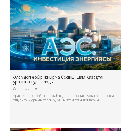
Әлемдегі әрбір жиырма бесінші шам Қазақстан
уранынан қуат алады.
5-Тамыз
33
Уран өндірісі бойынша жаһанда көш бастап тұрған ел тарихи
олқылықтың орнын толтыру үшін атом станцияларын […]