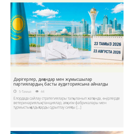
Дәрігерлер, диқандар мен жұмысшылар
партиялардың басты аудиториясына айналды
5-Тамыз
44
Елордада сайлау стратегиялары талқыланып жатқанда, өңірлерде
ветеринариялық станциялар, аяқкиім фабрикалары мен
тұрмыстық қалдықтарды сұрыптау сияқты […]