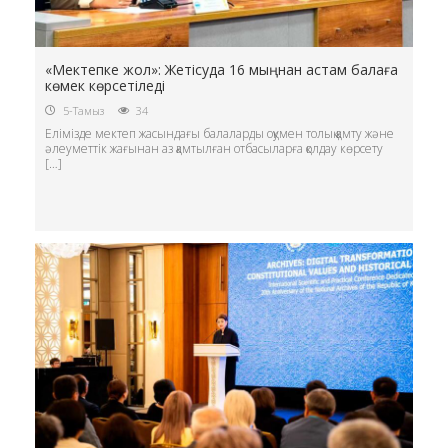
«Мектепке жол»: Жетісуда 16 мыңнан астам балаға
көмек көрсетіледі
5-Тамыз
34
Елімізде мектеп жасындағы балаларды оқумен толық қамту және
әлеуметтік жағынан аз қамтылған отбасыларға қолдау көрсету
[…]