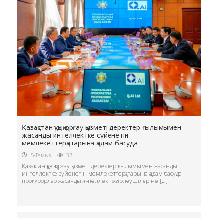
Қазақстан құқық қорғау қызметі деректер ғылымымен
жасанды интеллектке сүйенетін
мемлекеттерқатарына қадам басуда
5-Тамыз
37
Қазақстан құқық қорғау қызметі деректер ғылымымен жасанды
интеллектке сүйенетін мемлекеттерқатарына қадам басуда:
прокурорлар жасандыинтеллект әзірлеушілеріне […]