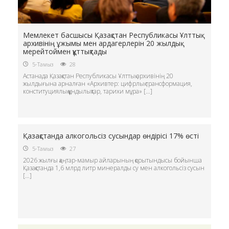
Мемлекет басшысы Қазақстан Республикасы Ұлттық
архивінің ұжымы мен ардагерлерін 20 жылдық
мерейтоймен құттықтады
5-Тамыз
28
Астанада Қазақстан Республикасы Ұлттық архивінің 20
жылдығына арналған «Архивтер: цифрлық трансформация,
конституциялық құндылықтар, тарихи мұра» […]
Қазақстанда алкогольсіз сусындар өндірісі 17% өсті
5-Тамыз
27
2026 жылғы қаңтар-мамыр айларының қорытындысы бойынша
Қазақстанда 1,6 млрд литр минералды су мен алкогольсіз сусын
[…]