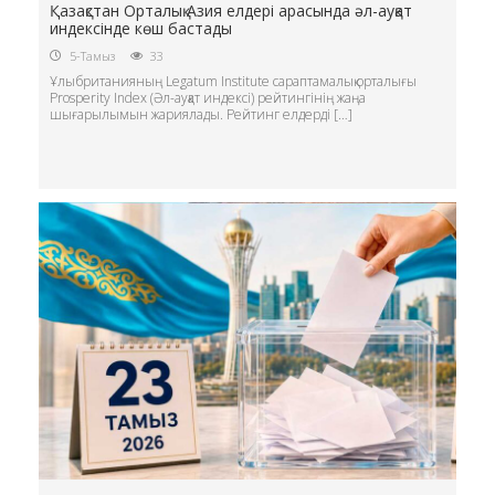
Қазақстан Орталық Азия елдері арасында әл-ауқат
индексінде көш бастады
5-Тамыз
33
Ұлыбританияның Legatum Institute сараптамалық орталығы
Prosperity Index (Әл-ауқат индексі) рейтингінің жаңа
шығарылымын жариялады. Рейтинг елдерді […]