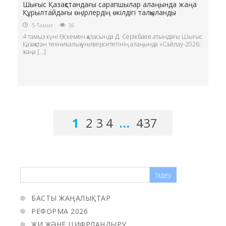
Шығыс Қазақстандағы сарапшылар алаңында жаңа
Құрылтайдағы өңірлердің өкілдігі талқыланды
5-Тамыз
36
4 тамыз күні Өскемен қаласында Д. Серікбаев атындағы Шығыс
Қазақстан техникалық университетінің алаңында «Сайлау-2026:
жаңа […]
1
2
3
4
…
437
БАСТЫ ЖАҢАЛЫҚТАР
РЕФОРМА 2026
ЖИ ЖӘНЕ ЦИФРЛАНДЫРУ