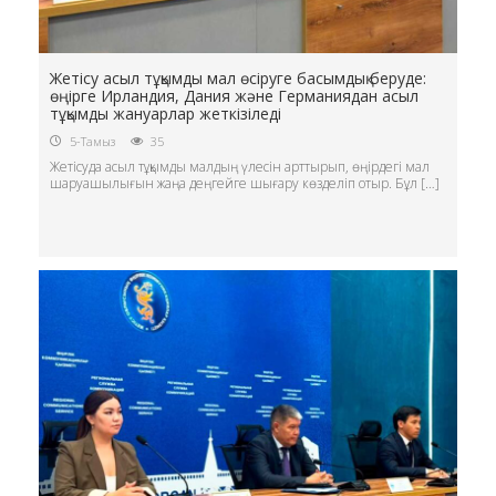
Жетісу асыл тұқымды мал өсіруге басымдық беруде:
өңірге Ирландия, Дания және Германиядан асыл
тұқымды жануарлар жеткізіледі
5-Тамыз
35
Жетісуда асыл тұқымды малдың үлесін арттырып, өңірдегі мал
шаруашылығын жаңа деңгейге шығару көзделіп отыр. Бұл […]