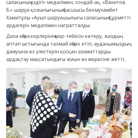
саласының үздігі» медалімен, сондай-ақ, «Вахитов
Б.» шаруа қожалығының басшысы Бекмухамбет
Хамитұлы «Ауыл шаруашылығы саласының Құрметті
ардагері» медалімен награтталды.
Дала еңбеккерлерінің мәр-тебесін көтеру, жаздың
аптап ыстығында талмай еңбек етіп, ауданымыздың
дамуына өз үлестерін қосқан азаматтарды
ардақтау мақсатындағы жиын өз мәресіне жетті.