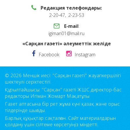
Редакция телефондары:
2-20-47, 2-23-53
E-mail
:
igiman01@mail.ru
«Сарқан газеті» әлеуметтік желіде
Facebook
Instagram
© 2026 Меншік иесі: "Сарқан газеті" жауапкершілігі
шектеулі серіктестігі.
Құрылтайшысы: "Сарқан" газеті ЖШС директор-бас
редакторы Игіман Жомарт Мақатұлы
Газет аптасына бір рет жұма күні қазақ және орыс
тілдерінде шығады.
Барлық құқықтар сақталған. Сайт материалдарын
қолдану үшін сілтеме көрсетуіңіз міндетті.