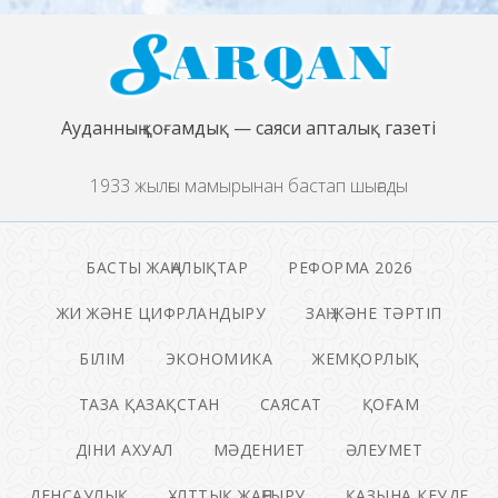
Ауданның қоғамдық — саяси апталық газеті
1933 жылғы мамырынан бастап шығады
БАСТЫ ЖАҢАЛЫҚТАР
РЕФОРМА 2026
ЖИ ЖӘНЕ ЦИФРЛАНДЫРУ
ЗАҢ ЖӘНЕ ТӘРТІП
БІЛІМ
ЭКОНОМИКА
ЖЕМҚОРЛЫҚ
ТАЗА ҚАЗАҚСТАН
САЯСАТ
ҚОҒАМ
ДІНИ АХУАЛ
МӘДЕНИЕТ
ӘЛЕУМЕТ
ДЕНСАУЛЫҚ
ҰЛТТЫҚ ЖАҢҒЫРУ
ҚАЗЫНА КЕУДЕ