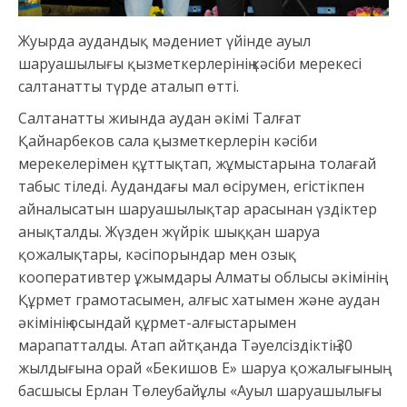
Жуырда аудандық мәдениет үйінде ауыл
шаруашылығы қызметкерлерінің кәсіби мерекесі
салтанатты түрде аталып өтті.
Салтанатты жиында аудан әкімі Талғат
Қайнарбеков сала қызметкерлерін кәсіби
мерекелерімен құттықтап, жұмыстарына толағай
табыс тіледі. Аудандағы мал өсірумен, егістікпен
айналысатын шаруашылықтар арасынан үздіктер
анықталды. Жүзден жүйрік шыққан шаруа
қожалықтары, кәсіпорындар мен озық
кооперативтер ұжымдары Алматы облысы әкімінің
Құрмет грамотасымен, алғыс хатымен және аудан
әкімінің осындай құрмет-алғыстарымен
марапатталды. Атап айтқанда Тәуелсіздіктің 30
жылдығына орай «Бекишов Е» шаруа қожалығының
басшысы Ерлан Төлеубайұлы «Ауыл шаруашылығы