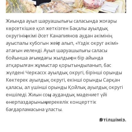
Жиында ауыл шаруашылығы саласында жоғары
көрсеткішке қол жеткізген Бақалы ауылдық
округінің әкімі Әсет Канапиянов аудан әкімінің
ауыспалы кубогын жеңіп алып, «Үздік округ әкімі»
атағын иеленді. Ауыл шаруашылығы саласы
бойынша ағымдағы жылдың он бір айында
атқарылған жұмыстар қорытындыланып, бас
жүлдені Черкасск ауылдық округі, бірінші орынды
Көктерек ауылдық округі, екінші орынды Сарқан
қаласы, ал үшінші орынды Қойлық ауылдық округі
еншіледі. Жиын соңы аудандық мәдениет үйі
өнерпаздарының мерекелік концерттік
бағдарламасына ұласты.
Өз тілшіміз.