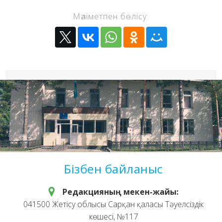
Мәліметпен бөлісу:
Бізбен байланыс
Редакцияның мекен-жайы:
041500 Жетісу облысы Сарқан қаласы Тәуелсіздік
көшесі, №117