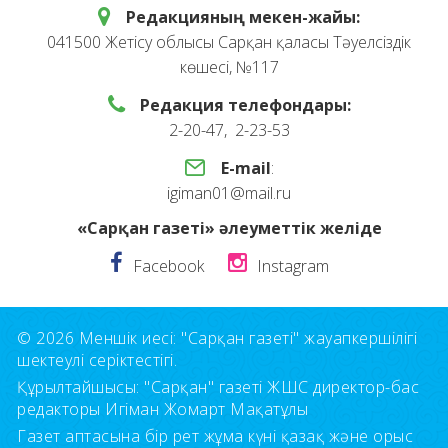
Редакцияның мекен-жайы:
041500 Жетісу облысы Сарқан қаласы Тәуелсіздік
көшесі, №117
Редакция телефондары:
2-20-47, 2-23-53
E-mail
:
igiman01@mail.ru
«Сарқан газеті» әлеуметтік желіде
Facebook
Instagram
© 2026 Меншік иесі: "Сарқан газеті" жауапкершілігі
шектеулі серіктестігі.
Құрылтайшысы: "Сарқан" газеті ЖШС директор-бас
редакторы Игіман Жомарт Мақатұлы
Газет аптасына бір рет жұма күні қазақ және орыс