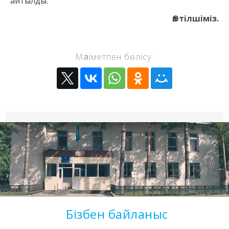
айтылды.
Өз тілшіміз.
Мәліметпен бөлісу:
Бізбен байланыс