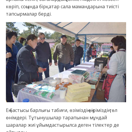
көріп, соңында бірқатар сала мамандарына тиісті
тапсырмалар берді.
Ең бастысы барлығы табиғи, өзіміздің өңіріміздің төл
өнімдері. Тұтынушылар тарапынан мұндай
шаралар жиі ұйымдастырылса деген тілектер де