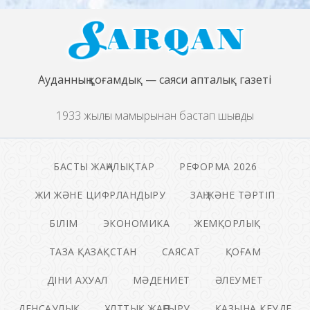
Ауданның қоғамдық — саяси апталық газеті
1933 жылғы мамырынан бастап шығады
БАСТЫ ЖАҢАЛЫҚТАР
РЕФОРМА 2026
ЖИ ЖӘНЕ ЦИФРЛАНДЫРУ
ЗАҢ ЖӘНЕ ТӘРТІП
БІЛІМ
ЭКОНОМИКА
ЖЕМҚОРЛЫҚ
ТАЗА ҚАЗАҚСТАН
САЯСАТ
ҚОҒАМ
ДІНИ АХУАЛ
МӘДЕНИЕТ
ӘЛЕУМЕТ
ДЕНСАУЛЫҚ
ҰЛТТЫҚ ЖАҢҒЫРУ
ҚАЗЫНА КЕУДЕ