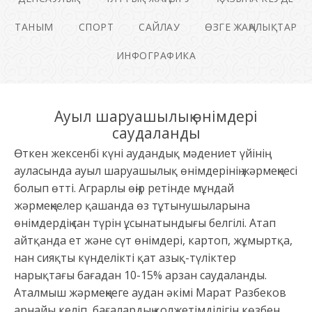
ТАНЫМ
СПОРТ
САЙЛАУ
ӨЗГЕ ЖАҢАЛЫҚТАР
ИНФОГРАФИКА
Ауыл шаруашылық өнімдері
саудаланды
Өткен жексенбі күні аудандық мәдениет үйінің
ауласында ауыл шаруашылық өнімдерінің жәрмеңкесі
болып өтті. Аграрлы өңір ретінде мұндай
жәрмеңкелер қашанда өз тұтынушыларына
өнімдердің сан түрін ұсынатындығы белгілі. Атап
айтқанда ет және сүт өнімдері, картоп, жұмыртқа,
нан сияқты күнделікті қат азық-түліктер
нарықтағы бағадан 10-15% арзан саудаланды.
Аталмыш жәрмеңкеге аудан әкімі Марат Разбеков
арнайы келіп, бағалардың қолжетімділігін көзбен