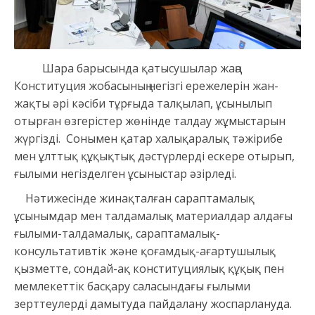
Шара барысында қатысушылар жаңа
Конституция жобасының негізгі ережелерін жан-
жақты әрі кәсіби тұрғыда талқылап, ұсынылып
отырған өзгерістер жөнінде талдау жұмыстарын
жүргізді. Сонымен қатар халықаралық тәжірибе
мен ұлттық құқықтық дәстүрлерді ескере отырып,
ғылыми негізделген ұсыныстар әзірледі.
Нәтижесінде жинақталған сараптамалық
ұсынымдар мен талдамалық материалдар алдағы
ғылыми-талдамалық, сараптамалық-
консультативтік және қоғамдық-ағартушылық
қызметте, сондай-ақ конституциялық құқық пен
мемлекеттік басқару саласындағы ғылыми
зерттеулерді дамытуда пайдалану жоспарлануда.