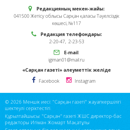
Редакцияның мекен-жайы:
041500 Жетісу облысы Сарқан қаласы Тәуелсіздік
көшесі, №117
Редакция телефондары:
2-20-47, 2-23-53
E-mail
:
igiman01@mail.ru
«Сарқан газеті» әлеуметтік желіде
Facebook
Instagram
© 2026 Меншік иесі: "Сарқан газеті" жауапкершілігі
шектеулі серіктестігі.
Құрылтайшысы: "Сарқан" газеті ЖШС директор-бас
редакторы Игіман Жомарт Мақатұлы