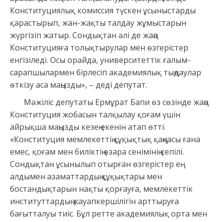
Конституциялық комиссия түскен ұсыныстарды
қарастырып, жан-жақты талдау жұмыстарын
жүргізіп жатыр. Сондықтан әлі де жаңа
Конституцияға толықтырулар мен өзгерістер
енгізіледі. Осы орайда, университеттік ғалым-
сарапшылармен бірлесіп академиялық тыңдаулар
өткізу аса маңызды», – деді депутат.
Мәжіліс депутаты Ермұрат Бапи өз сөзінде жаңа
Конституция жобасын талқылау қоғам үшін
айрықша маңызды кезең екенін атап өтті.
«Конституция мемлекеттің құқықтық қаңқасы ғана
емес, қоғам мен биліктің өзара сенімінің кепілі.
Сондықтан ұсынылып отырған өзгерістер ең
алдымен азаматтардың құқықтары мен
бостандықтарын нақты қорғауға, мемлекеттік
институттардың жауапкершілігін арттыруға
бағытталуы тиіс. Бұл ретте академиялық орта мен