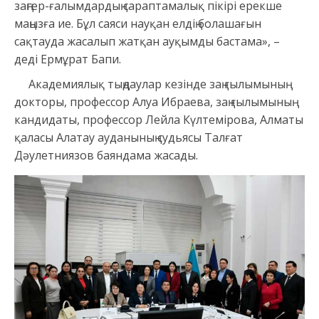
заңгер-ғалымдардың сараптамалық пікірі ерекше
маңызға ие. Бұл саяси науқан елдің болашағын
сақтауда жасалып жатқан ауқымды бастама», –
деді Ермұрат Бапи.
Академиялық тыңдаулар кезінде заң ғылымының
докторы, профессор Алуа Ибраева, заң ғылымының
кандидаты, профессор Лейла Күлтемірова, Алматы
қаласы Алатау ауданының судьясы Талғат
Дәулетниязов баяндама жасады.