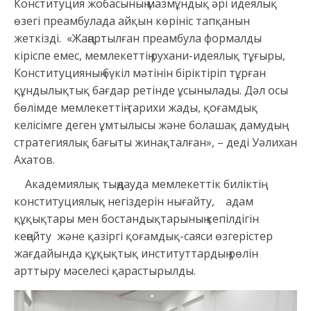
Конституция жобасының мазмұндық әрі идеялық
өзегі преамбулада айқын көрініс тапқанын
жеткізді. «Жаңартылған преамбула формалды
кіріспе емес, мемлекеттің рухани-идеялық тұғыры,
Конституцияның бүкіл мәтінін біріктіріп тұрған
құндылықтық бағдар ретінде ұсынылады. Дәл осы
бөлімде мемлекеттің тарихи жады, қоғамдық
келісімге деген ұмтылысы және болашақ дамудың
стратегиялық бағыты жинақталған», – деді Уәлихан
Ахатов.
Академиялық тыңдауда мемлекеттік биліктің
конституциялық негіздерін нығайту, адам
құқықтары мен бостандықтарының кепілдігін
кеңейту және қазіргі қоғамдық-саяси өзгерістер
жағдайында құқықтық институттардың рөлін
арттыру мәселесі қарастырылды.