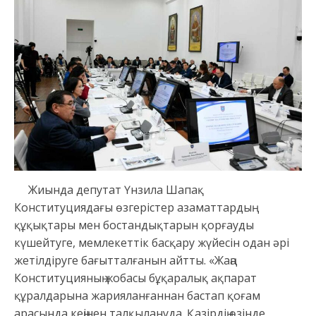
Жиында депутат Үнзила Шапақ
Конституциядағы өзгерістер азаматтардың
құқықтары мен бостандықтарын қорғауды
күшейтуге, мемлекеттік басқару жүйесін одан әрі
жетілдіруге бағытталғанын айтты. «Жаңа
Конституцияның жобасы бұқаралық ақпарат
құралдарына жарияланғаннан бастап қоғам
арасында кеңінен талқылануда. Қазірдің өзінде