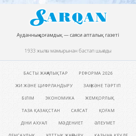
Ауданның қоғамдық — саяси апталық газеті
1933 жылғы мамырынан бастап шығады
БАСТЫ ЖАҢАЛЫҚТАР
РЕФОРМА 2026
ЖИ ЖӘНЕ ЦИФРЛАНДЫРУ
ЗАҢ ЖӘНЕ ТӘРТІП
БІЛІМ
ЭКОНОМИКА
ЖЕМҚОРЛЫҚ
ТАЗА ҚАЗАҚСТАН
САЯСАТ
ҚОҒАМ
ДІНИ АХУАЛ
МӘДЕНИЕТ
ӘЛЕУМЕТ
ДЕНСАУЛЫҚ
ҰЛТТЫҚ ЖАҢҒЫРУ
ҚАЗЫНА КЕУДЕ