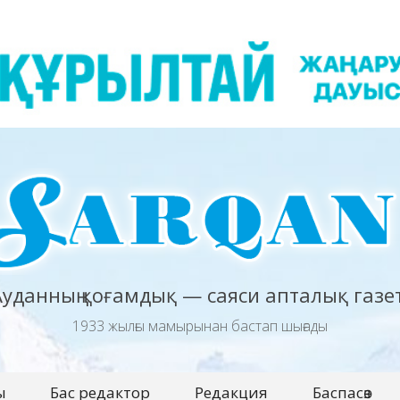
Ауданның қоғамдық — саяси апталық газет
1933 жылғы мамырынан бастап шығады
ы
Бас редактор
Редакция
Баспасөз