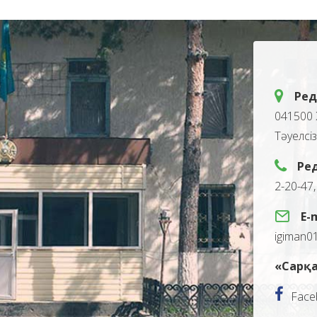
Ред
041500 
Тәуелсі
Ре
2-20-47
E-
igiman0
«Сарқа
Face