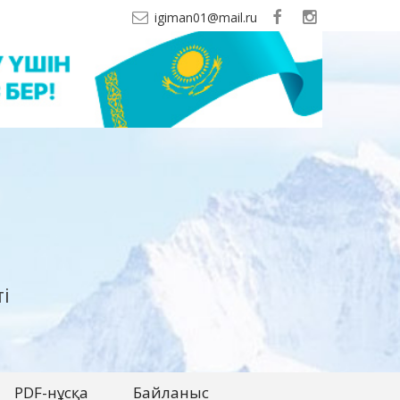
igiman01@mail.ru
і
PDF-нұсқа
Байланыс