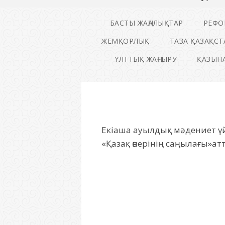
БАСТЫ ЖАҢАЛЫҚТАР
РЕФО
ЖЕМҚОРЛЫҚ
ТАЗА ҚАЗАҚСТ
ҰЛТТЫҚ ЖАҢҒЫРУ
ҚАЗЫНА
Екіаша ауылдық мәдениет ү
«Қазақ өнерінің саңылағы»ат