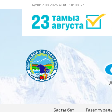
Бүгін: 7 08 2026 жыл|
10
:
08
:
26
Басты бет
Газет турал