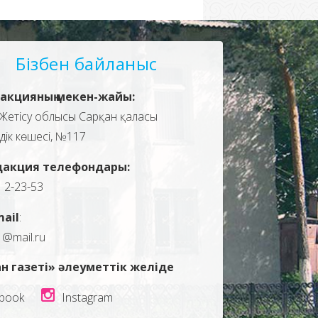
Бізбен байланыс
акцияның мекен-жайы:
Жетісу облысы Сарқан қаласы
здік көшесі, №117
дакция телефондары:
, 2-23-53
mail
:
1@mail.ru
н газеті» әлеуметтік желіде
book
Instagram