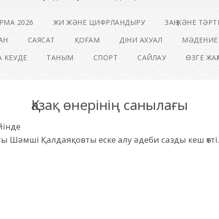
РМА 2026
ЖИ ЖӘНЕ ЦИФРЛАНДЫРУ
ЗАҢ ЖӘНЕ ТӘРТ
АН
САЯСАТ
ҚОҒАМ
ДІНИ АХУАЛ
МӘДЕНИЕ
 КЕУДЕ
ТАНЫМ
СПОРТ
САЙЛАУ
ӨЗГЕ ЖА
Қазақ өнерінің санылағы
йінде
ты Шәмші Қалдаяқовты еске алу әдеби сазды кеш өтті