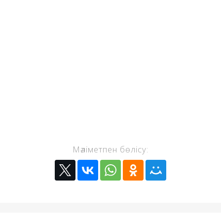
Мәліметпен бөлісу: