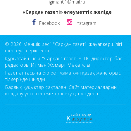
igiman01@mail.ru
«Сарқан газеті» әлеуметтік желіде
Facebook
Instagram
© 2026 Меншік иесі: "Сарқан газеті" жауапкершілігі
шектеулі серіктестігі.
Құрылтайшысы: "Сарқан" газеті ЖШС директор-бас
редакторы Игіман Жомарт Мақатұлы
Газет аптасына бір рет жұма күні қазақ және орыс
тілдерінде шығады.
Барлық құқықтар сақталған. Сайт материалдарын
қолдану үшін сілтеме көрсетуіңіз міндетті.
сайт құру
K
assymov