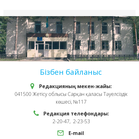
Бізбен байланыс
Редакцияның мекен-жайы:
041500 Жетісу облысы Сарқан қаласы Тәуелсіздік
көшесі, №117
Редакция телефондары:
2-20-47, 2-23-53
E-mail
: