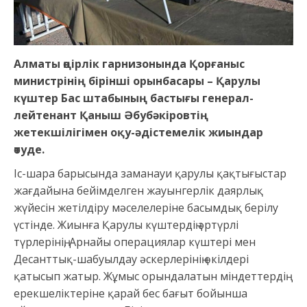
Алматы өңірлік гарнизонында Қорғаныс
министрінің бірінші орынбасары – Қарулы
күштер Бас штабының бастығы генерал-
лейтенант Қаныш Әбубәкіровтің
жетекшілігімен оқу-әдістемелік жиындар
өтуде.
Іс-шара барысында заманауи қарулы қақтығыстар
жағдайына бейімделген жауынгерлік даярлық
жүйесін жетілдіру мәселелеріне басымдық берілу
үстінде. Жиынға Қарулы күштердің әртүрлі
түрлерінің, Арнайы операциялар күштері мен
Десанттық-шабуылдау әскерлерінің өкілдері
қатысып жатыр. Жұмыс орындалатын міндеттердің
ерекшеліктеріне қарай бес бағыт бойынша