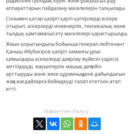
радиоэлектрондық күрес және ұшқышсыз ұшу
аппараттарын пайдалану мәселелерін талқылады.
Сонымен қатар қазіргі қауіп-қатерлерді ескере
отырып, әскерлерді инженерлік, техникалық және
тылдық қамтамасыз ету мәселелері қарастырылды.
Жиын қорытындысы бойынша генерал-лейтенант
Қаныш Әбубәкіров қазіргі заманғы ұрыс
қимылдары әскерлерді даярлау жүйесін үздіксіз
жетілдіруді, жауынгерлік машық деңгейін
арттыруды және жеке құрамның дене дайындығын
жаңа жағдайларға бейімдеуді талап ететінін атап
өтті.
Мәліметпен бөлісу: