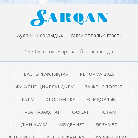
Ауданның қоғамдық — саяси апталық газеті
1933 жылғы мамырынан бастап шығады
БАСТЫ ЖАҢАЛЫҚТАР
РЕФОРМА 2026
ЖИ ЖӘНЕ ЦИФРЛАНДЫРУ
ЗАҢ ЖӘНЕ ТӘРТІП
БІЛІМ
ЭКОНОМИКА
ЖЕМҚОРЛЫҚ
ТАЗА ҚАЗАҚСТАН
САЯСАТ
ҚОҒАМ
ДІНИ АХУАЛ
МӘДЕНИЕТ
ӘЛЕУМЕТ
ДЕНСАУЛЫҚ
ҰЛТТЫҚ ЖАҢҒЫРУ
ҚАЗЫНА КЕУДЕ