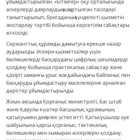
ұйымдастырылған. «Бітімгер» оқу орталығында
әскерлерді даярлаудың жаңартылған тәсілдері
таныстырылып, бригаданың күнделікті қызметін
жоспарлау тәртібі бойынша көрсетілім сабақтары
өткізілді.
Сержанттық құрамды дамытуға ерекше назар
аударылды. Әскери қызметшілер үшін
бөлімшелерді басқарудағы цифрлық шешімдерді
қолдану бойынша практикалық сабақтар және
қазіргі заманғы ұрыс жағдайындағы байланыс пен
басқаруды ұйымдастыру мәселелеріне арналған
дәрістер ұйымдастырылды.
Жиын аясында Қорғаныс министрлігі, Бас штаб
және Қарулы күштер басшылық құрамының
қатысуымен дөңгелек үстел өтті. Қатысушылар әуе
шабуылына қарсы қорғаныс, тактикалық
бөлімшелер мен зымыран әскерлерін қолдану,