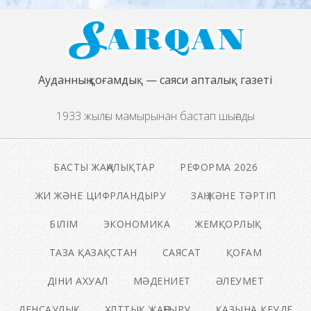
Ауданның қоғамдық — саяси апталық газеті
1933 жылғы мамырынан бастап шығады
БАСТЫ ЖАҢАЛЫҚТАР
РЕФОРМА 2026
ЖИ ЖӘНЕ ЦИФРЛАНДЫРУ
ЗАҢ ЖӘНЕ ТӘРТІП
БІЛІМ
ЭКОНОМИКА
ЖЕМҚОРЛЫҚ
ТАЗА ҚАЗАҚСТАН
САЯСАТ
ҚОҒАМ
ДІНИ АХУАЛ
МӘДЕНИЕТ
ӘЛЕУМЕТ
ДЕНСАУЛЫҚ
ҰЛТТЫҚ ЖАҢҒЫРУ
ҚАЗЫНА КЕУДЕ