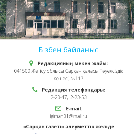
Бізбен байланыс
Редакцияның мекен-жайы:
041500 Жетісу облысы Сарқан қаласы Тәуелсіздік
көшесі, №117
Редакция телефондары:
2-20-47, 2-23-53
E-mail
:
igiman01@mail.ru
«Сарқан газеті» әлеуметтік желіде