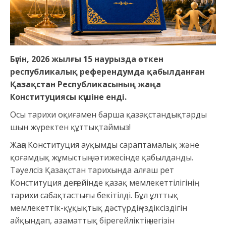
Бүгін, 2026 жылғы 15 наурызда өткен
республикалық референдумда қабылданған
Қазақстан Республикасының жаңа
Конституциясы күшіне енді.
Осы тарихи оқиғамен барша қазақстандықтарды
шын жүректен құттықтаймыз!
Жаңа Конституция ауқымды сараптамалық және
қоғамдық жұмыстың нәтижесінде қабылданды.
Тәуелсіз Қазақстан тарихында алғаш рет
Конституция деңгейінде қазақ мемлекеттілігінің
тарихи сабақтастығы бекітілді. Бұл ұлттық
мемлекеттік-құқықтық дәстүрдің үздіксіздігін
айқындап, азаматтық бірегейліктің негізін