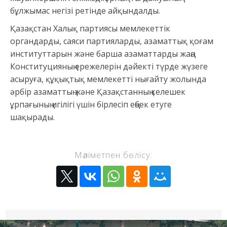
бұлжымас негізі ретінде айқындалды.
Қазақстан Халық партиясы мемлекеттік
органдарды, саяси партияларды, азаматтық қоғам
институттарын және барша азаматтарды жаңа
Конституцияның ережелерін дәйекті түрде жүзеге
асыруға, құқықтық мемлекетті нығайту жолында
әрбір азаматтың және Қазақстанның келешек
ұрпағының игілігі үшін бірлесіп еңбек етуге
шақырады.
Мәліметпен бөлісу: