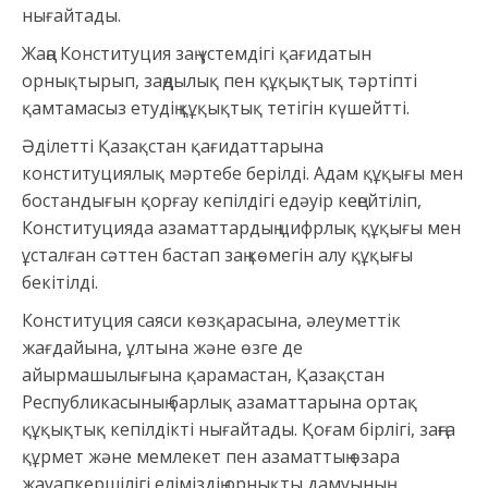
нығайтады.
Жаңа Конституция заң үстемдігі қағидатын
орнықтырып, заңдылық пен құқықтық тәртіпті
қамтамасыз етудің құқықтық тетігін күшейтті.
Әділетті Қазақстан қағидаттарына
конституциялық мәртебе берілді. Адам құқығы мен
бостандығын қорғау кепілдігі едәуір кеңейтіліп,
Конституцияда азаматтардың цифрлық құқығы мен
ұсталған сәттен бастап заң көмегін алу құқығы
бекітілді.
Конституция саяси көзқарасына, әлеуметтік
жағдайына, ұлтына және өзге де
айырмашылығына қарамастан, Қазақстан
Республикасының барлық азаматтарына ортақ
құқықтық кепілдікті нығайтады. Қоғам бірлігі, заңға
құрмет және мемлекет пен азаматтың өзара
жауапкершілігі еліміздің орнықты дамуының