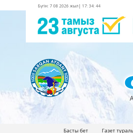
Бүгін: 7 08 2026 жыл|
17
:
34
:
45
Басты бет
Газет турал