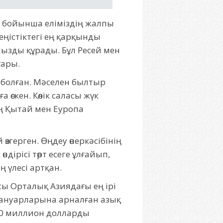
 бойынша еліміздің жалпы
кеңістіктегі ең қарқынды
йызды құрады. Бұл Ресей мен
ғары.
кі болған. Мәселен былтыр
 өскен. Көлік саласы жүк
ың Қытай мен Еуропа
ерген. Өңдеу өнеркәсібінің
ндірісі төрт есеге ұлғайып,
 үлесі артқан.
сы Орталық Азиядағы ең ірі
жануарларына арналған азық
80 миллион долларды