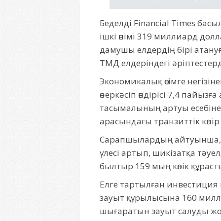
Беделді Financial Times б
ішкі өнімі 319 миллиард долл
дамушы елдердің бірі атануғ
ТМД елдеріндегі әріптестер
Экономикалық өсімге негізіне
өнеркәсіп өндірісі 7,4 пайызғ
тасымалының артуы есебінен 
арасындағы транзиттік көпір р
Сарапшылардың айтуынша, с
үлесі артып, шикізатқа тәуелд
былтыр 159 мың көлік құраст
Елге тартылған инвестиция 
зауыт құрылысына 160 милл
шығаратын зауыт салуды жо