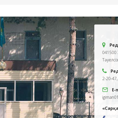
Ред
041500 
Тәуелсі
Ре
2-20-47
E-
igiman0
«Сарқа