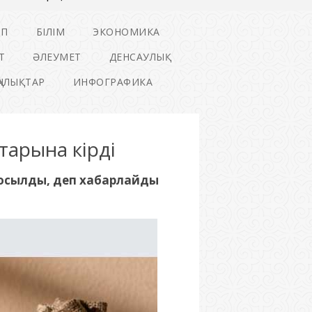
ІП
БІЛІМ
ЭКОНОМИКА
Т
ӘЛЕУМЕТ
ДЕНСАУЛЫҚ
ҢАЛЫҚТАР
ИНФОГРАФИКА
тарына кірді
қосылды, деп хабарлайды