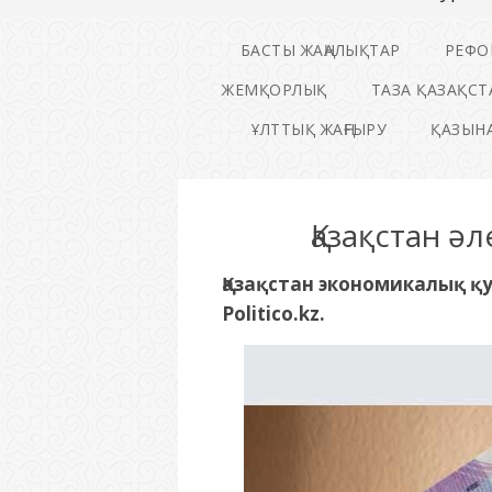
БАСТЫ ЖАҢАЛЫҚТАР
РЕФО
ЖЕМҚОРЛЫҚ
ТАЗА ҚАЗАҚСТ
ҰЛТТЫҚ ЖАҢҒЫРУ
ҚАЗЫНА
Қазақстан ә
Қазақстан экономикалық қ
Politico.kz.