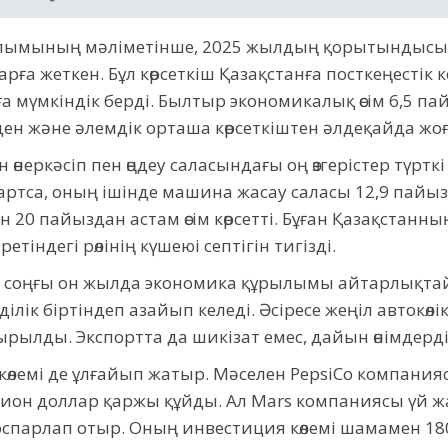
асылымының мәліметінше, 2025 жылдың қорытындысы
арға жеткен. Бұл көрсеткіш Қазақстанға посткеңестік 
а мүмкіндік берді. Былтыр экономикалық өсім 6,5 па
ден және әлемдік орташа көрсеткіштен әлдеқайда жо
н өнеркәсіп пен өңдеу саласындағы оң өзгерістер түрт
а артса, оның ішінде машина жасау саласы 12,9 пайызға
20 пайыздан астам өсім көрсетті. Бұған Қазақстанн
етіндегі рөлінің күшеюі септігін тигізді.
оңғы он жылда экономика құрылымы айтарлықтай өзг
ілік біртіндеп азайып келеді. Әсіресе жеңіл автокөлік ө
ырылды. Экспортта да шикізат емес, дайын өнімдердің
көлемі де ұлғайып жатыр. Мәселен PepsiCo компания
ион доллар қаржы құйды. Ал Mars компаниясы үй 
спарлап отыр. Оның инвестиция көлемі шамамен 1