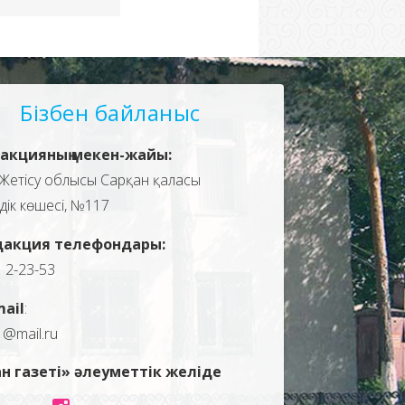
Бізбен байланыс
акцияның мекен-жайы:
Жетісу облысы Сарқан қаласы
здік көшесі, №117
дакция телефондары:
, 2-23-53
mail
:
1@mail.ru
н газеті» әлеуметтік желіде