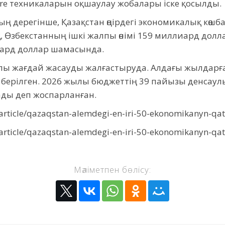
ere техникаларын оқшаулау жобалары іске қосылды.
 дерегінше, Қазақстан өңірдегі экономикалық көшб
 Өзбекстанның ішкі жалпы өнімі 159 миллиард долла
иард доллар шамасында.
йлы жағдай жасауды жалғастыруда. Алдағы жылдарғ
берілген. 2026 жылы бюджеттің 39 пайызы денсаулық
ады деп жоспарланған.
kz/article/qazaqstan-alemdegi-en-iri-50-ekonomikanyn-qa
kz/article/qazaqstan-alemdegi-en-iri-50-ekonomikanyn-qa
Мәліметпен бөлісу: