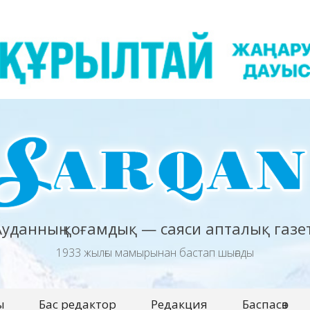
Ауданның қоғамдық — саяси апталық газет
1933 жылғы мамырынан бастап шығады
ы
Бас редактор
Редакция
Баспасөз