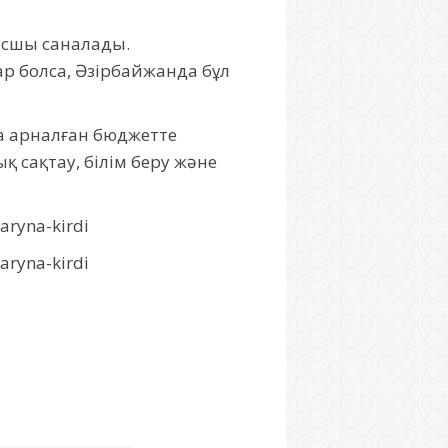
асшы саналады.
р болса, Әзірбайжанда бұл
а арналған бюджетте
 сақтау, білім беру және
taryna-kirdi
taryna-kirdi