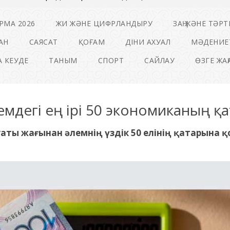
РМА 2026
ЖИ ЖӘНЕ ЦИФРЛАНДЫРУ
ЗАҢ ЖӘНЕ ТӘРТ
АН
САЯСАТ
ҚОҒАМ
ДІНИ АХУАЛ
МӘДЕНИЕ
 КЕУДЕ
ТАНЫМ
СПОРТ
САЙЛАУ
ӨЗГЕ ЖА
лемдегі ең ірі 50 экономиканың қа
уаты жағынан әлемнің үздік 50 елінің қатарына 