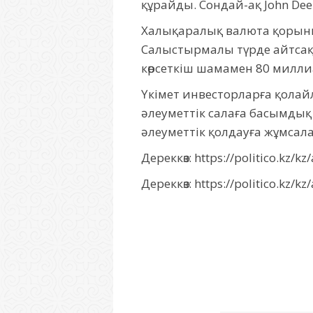
құрайды. Сондай-ақ John De
Халықаралық валюта қорының
Салыстырмалы түрде айтсақ,
көрсеткіш шамамен 80 милл
Үкімет инвесторларға қола
әлеуметтік салаға басымдық 
әлеуметтік қолдауға жұмсал
Дереккөз: https://politico.kz/
Дереккөз: https://politico.kz/