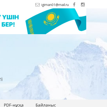
igiman01@mail.ru
і
PDF-нұсқа
Байланыс