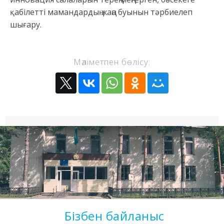
қабілетті мамандардың жаңа буынын тәрбиелеп
шығару.
Мәліметпен бөлісу:
Бізбен байланыс