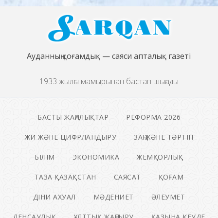
Ауданның қоғамдық — саяси апталық газеті
1933 жылғы мамырынан бастап шығады
БАСТЫ ЖАҢАЛЫҚТАР
РЕФОРМА 2026
ЖИ ЖӘНЕ ЦИФРЛАНДЫРУ
ЗАҢ ЖӘНЕ ТӘРТІП
БІЛІМ
ЭКОНОМИКА
ЖЕМҚОРЛЫҚ
ТАЗА ҚАЗАҚСТАН
САЯСАТ
ҚОҒАМ
ДІНИ АХУАЛ
МӘДЕНИЕТ
ӘЛЕУМЕТ
ДЕНСАУЛЫҚ
ҰЛТТЫҚ ЖАҢҒЫРУ
ҚАЗЫНА КЕУДЕ