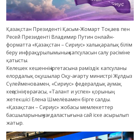
Қазақстан Президенті Қасым-Жомарт Тоқаев пен
Ресей Президенті Владимир Путин онлайн-
форматта «Қазақстан – Сириус» халықаралық білім
беру инфрақұрылымының капсуласын салу рәсіміне
қатысты.
Келешек кешеннің іргетасына рәміздік капсуланы
елордалық оқушылар Оқу-ағарту министрі Жұлдыз
Сүлейменовамен, «Сириус» федералдық аумақ
кеңесінің төрағасы, «Талант и успех» қорының
жетекшісі Елена Шмелёвамен бірге салды.
«Қазақстан – Сириус» жобасы мемлекеттер
басшыларының уағдаластығына сай іске асырылып
жатыр.