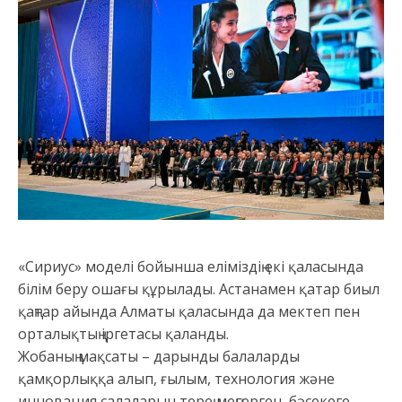
«Сириус» моделі бойынша еліміздің екі қаласында
білім беру ошағы құрылады. Астанамен қатар биыл
қаңтар айында Алматы қаласында да мектеп пен
орталықтың іргетасы қаланды.
Жобаның мақсаты – дарынды балаларды
қамқорлыққа алып, ғылым, технология және
инновация салаларын терең меңгерген, бәсекеге