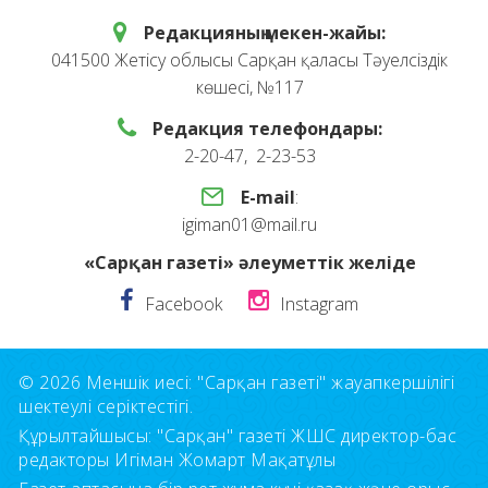
Редакцияның мекен-жайы:
041500 Жетісу облысы Сарқан қаласы Тәуелсіздік
көшесі, №117
Редакция телефондары:
2-20-47, 2-23-53
E-mail
:
igiman01@mail.ru
«Сарқан газеті» әлеуметтік желіде
Facebook
Instagram
© 2026 Меншік иесі: "Сарқан газеті" жауапкершілігі
шектеулі серіктестігі.
Құрылтайшысы: "Сарқан" газеті ЖШС директор-бас
редакторы Игіман Жомарт Мақатұлы