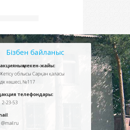
Бізбен байланыс
акцияның мекен-жайы:
Жетісу облысы Сарқан қаласы
здік көшесі, №117
дакция телефондары:
, 2-23-53
mail
:
1@mail.ru