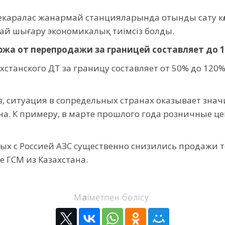
екаралас жанармай станцияларында отынды сату кө
ай шығару экономикалық тиімсіз болды.
ржа от перепродажи за границей составляет до 
станского ДТ за границу составляет от 50% до 120%
в, ситуация в сопредельных странах оказывает зна
а. К примеру, в марте прошлого года розничные ц
ых с Россией АЗС существенно снизились продажи т
е ГСМ из Казахстана.
Мәліметпен бөлісу: