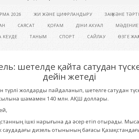
РМА 2026
ЖИ ЖӘНЕ ЦИФРЛАНДЫРУ
ЗАҢ ЖӘНЕ ТӘРТ
АН
САЯСАТ
ҚОҒАМ
ДІНИ АХУАЛ
МӘДЕНИЕ
 КЕУДЕ
ТАНЫМ
СПОРТ
САЙЛАУ
ӨЗГЕ ЖА
зель: шетелде қайта сатудан түск
дейін жетеді
 түрлі жолдарды пайдаланып, шетелге сатудан түсе
 жылына шамамен 140 млн. АҚШ доллары.
ей,
ақстанның ішкі нарығына да әсер етіп отырады. Мыс
к саудадағы дизель отынының бағасы Қазақстандағы