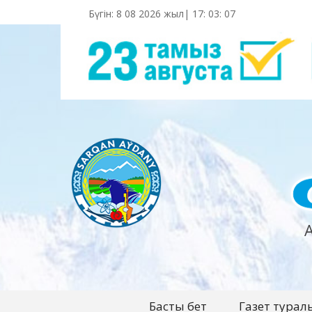
Бүгін: 8 08 2026 жыл|
17
:
03
:
08
Басты бет
Газет турал