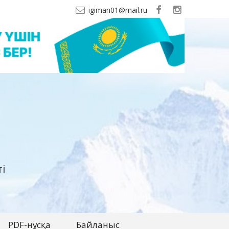
igiman01@mail.ru
і
PDF-нұсқа
Байланыс