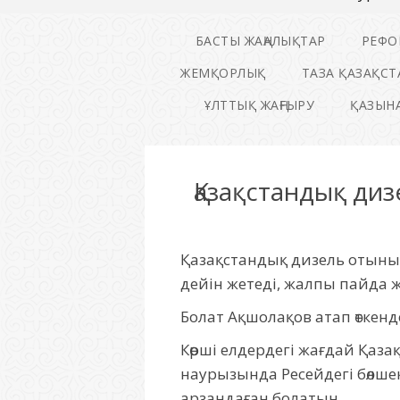
БАСТЫ ЖАҢАЛЫҚТАР
РЕФО
ЖЕМҚОРЛЫҚ
ТАЗА ҚАЗАҚСТ
ҰЛТТЫҚ ЖАҢҒЫРУ
ҚАЗЫНА
Қазақстандық ди
Қазақстандық дизель отынын
дейін жетеді, жалпы пайда
Болат Ақшолақов атап өткенд
Көрші елдердегі жағдай Қаз
наурызында Ресейдегі бөлше
арзандаған болатын.