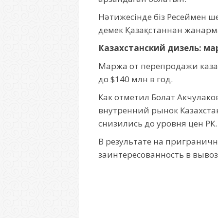
Нәтижесінде біз Ресеймен ш
демек Қазақстаннан жанарм
Казахстанский дизель: ма
Маржа от перепродажи казах
до $140 млн в год.
Как отметил Болат Акчулако
внутренний рынок Казахстан
снизились до уровня цен РК.
В результате на приграничн
заинтересованность в вывоз