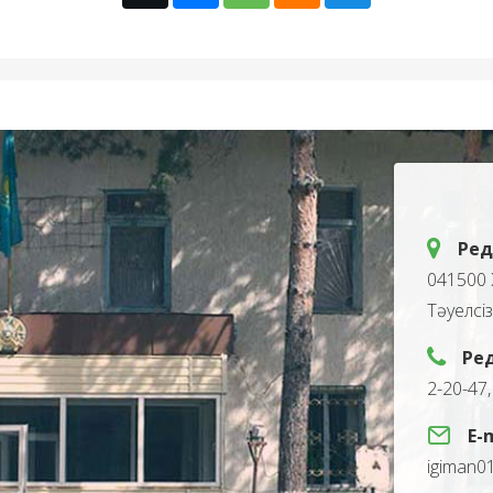
Ред
041500 
Тәуелсі
Ре
2-20-47
E-
igiman0