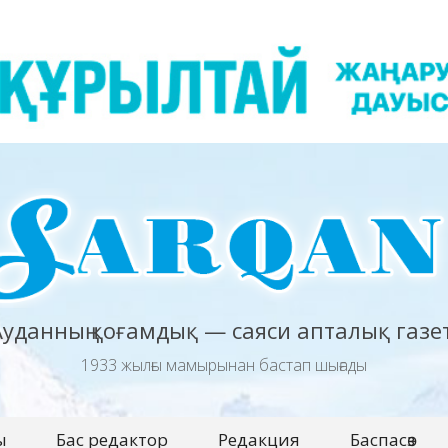
Ауданның қоғамдық — саяси апталық газет
1933 жылғы мамырынан бастап шығады
ы
Бас редактор
Редакция
Баспасөз