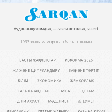
Ауданның қоғамдық — саяси апталық газеті
1933 жылғы мамырынан бастап шығады
БАСТЫ ЖАҢАЛЫҚТАР
РЕФОРМА 2026
ЖИ ЖӘНЕ ЦИФРЛАНДЫРУ
ЗАҢ ЖӘНЕ ТӘРТІП
БІЛІМ
ЭКОНОМИКА
ЖЕМҚОРЛЫҚ
ТАЗА ҚАЗАҚСТАН
САЯСАТ
ҚОҒАМ
ДІНИ АХУАЛ
МӘДЕНИЕТ
ӘЛЕУМЕТ
ДЕНСАУЛЫҚ
ҰЛТТЫҚ ЖАҢҒЫРУ
ҚАЗЫНА КЕУДЕ