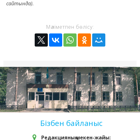
сайтында).
Мәліметпен бөлісу:
Бізбен байланыс
Редакцияның мекен-жайы: