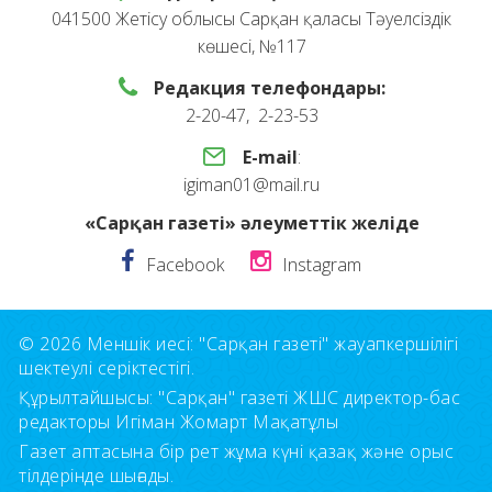
041500 Жетісу облысы Сарқан қаласы Тәуелсіздік
көшесі, №117
Редакция телефондары:
2-20-47, 2-23-53
E-mail
:
igiman01@mail.ru
«Сарқан газеті» әлеуметтік желіде
Facebook
Instagram
© 2026 Меншік иесі: "Сарқан газеті" жауапкершілігі
шектеулі серіктестігі.
Құрылтайшысы: "Сарқан" газеті ЖШС директор-бас
редакторы Игіман Жомарт Мақатұлы
Газет аптасына бір рет жұма күні қазақ және орыс
тілдерінде шығады.