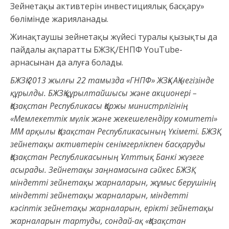
Зейнетақы активтерін инвестициялық басқару»
бөлімінде жарияланады.
Жинақтаушы зейнетақы жүйесі туралы қызықты да
пайдалы ақпаратты БЖЗҚ/ЕНПФ YouTube-
арнасынан да алуға болады.
БЖЗҚ 2013 жылғы 22 тамызда «ГНПФ» ЖЗҚ» АҚ негізінде
құрылды. БЖЗҚ құрылтайшысы және
акционері –
Қазақстан Республикасы Қаржы министрлігінің
«Мемлекеттік мүлік және жекешелендіру комитеті»
ММ арқылы Қазақстан Республикасының Үкіметі. БЖЗҚ
зейнетақы активтерін сенімгерлікпен басқаруды
Қазақстан Республикасының Ұлттық Банкі жүзеге
асырады. Зейнетақы заңнамасына сәйкес БЖЗҚ
міндетті зейнетақы жарналарын, жұмыс берушінің
міндетті зейнетақы жарналарын, міндетті
кәсіптік зейнетақы жарналарын, ерікті зейнетақы
жарналарын тартуды, сондай-ақ «Қазақстан