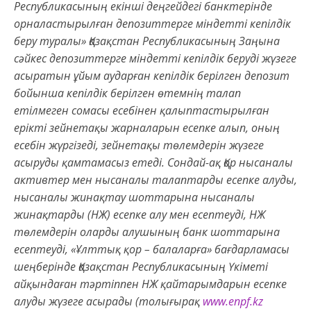
Республикасының екінші деңгейдегі банктерінде
орналастырылған депозиттерге міндетті кепілдік
беру туралы» Қазақстан Республикасының Заңына
сәйкес депозиттерге міндетті кепілдік беруді жүзеге
асыратын ұйым аударған кепілдік берілген депозит
бойынша кепілдік берілген өтемнің талап
етілмеген сомасы есебінен қалыптастырылған
ерікті зейнетақы жарналарын есепке алып, оның
есебін жүргізеді, зейнетақы төлемдерін жүзеге
асыруды қамтамасыз етеді. Сондай-ақ Қор нысаналы
активтер мен нысаналы талаптарды есепке алуды,
нысаналы жинақтау шоттарына нысаналы
жинақтарды (НЖ) есепке алу мен есептеуді, НЖ
төлемдерін оларды алушының банк шоттарына
есептеуді, «Ұлттық қор – балаларға» бағдарламасы
шеңберінде Қазақстан Республикасының Үкіметі
айқындаған тәртіппен НЖ қайтарымдарын есепке
алуды жүзеге асырады (толығырақ
www.enpf.kz