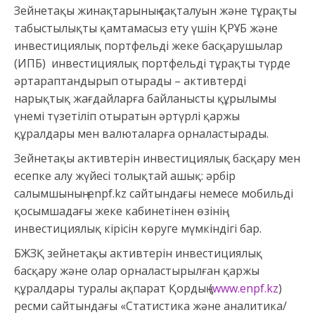
Зейнетақы жинақтарының сақталуын және тұрақты
табыстылықты қамтамасыз ету үшін ҚРҰБ және
инвестициялық портфельді жеке басқарушылар
(ИПБ) инвестициялық портфельді тұрақты түрде
әртараптандырып отырады – активтерді
нарықтық жағдайларға байланысты құрылымы
үнемі түзетіліп отыратын әртүрлі қаржы
құралдары мен валюталарға орналастырады.
Зейнетақы активтерін инвестициялық басқару мен
есепке алу жүйесі толықтай ашық: әрбір
салымшының enpf.kz сайтындағы немесе мобильді
қосымшадағы жеке кабинетінен өзінің
инвестициялық кірісін көруге мүмкіндігі бар.
БЖЗҚ зейнетақы активтерін инвестициялық
басқару және олар орналастырылған қаржы
құралдары туралы ақпарат Қордың (
www.enpf.kz
)
ресми сайтындағы «Статистика және аналитика/