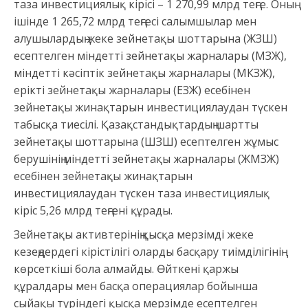
таза инвестициялық кірісі – 1 270,99 млрд теңге. Оның
ішінде 1 265,72 млрд теңгесі салымшылар мен
алушылардың жеке зейнетақы шоттарына (ЖЗШ)
есептелген міндетті зейнетақы жарналары (МЗЖ),
міндетті кәсіптік зейнетақы жарналары (МКЗЖ),
ерікті зейнетақы жарналары (ЕЗЖ) есебінен
зейнетақы жинақтарын инвестициялаудан түскен
табысқа тиесілі. Қазақстандықтардың шартты
зейнетақы шоттарына (ШЗШ) есептелген жұмыс
берушінің міндетті зейнетақы жарналары (ЖМЗЖ)
есебінен зейнетақы жинақтарын
инвестициялаудан түскен таза инвестициялық
кіріс 5,26 млрд теңгені құрады.
Зейнетақы активтерінің қысқа мерзімді жеке
кезеңдердегі кірістілігі оларды басқару тиімділігінің
көрсеткіші бола алмайды. Өйткені қаржы
құралдары мен басқа операциялар бойынша
сыйақы түріндегі қысқа мерзімде есептелген