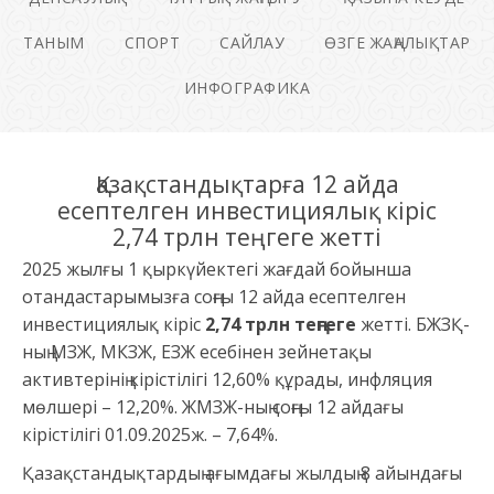
ТАНЫМ
СПОРТ
САЙЛАУ
ӨЗГЕ ЖАҢАЛЫҚТАР
ИНФОГРАФИКА
Қазақстандықтарға 12 айда
есептелген инвестициялық кіріс
2,74 трлн теңгеге жетті
2025 жылғы 1 қыркүйектегі жағдай бойынша
отандастарымызға соңғы 12 айда есептелген
инвестициялық кіріс
2,74 трлн теңгеге
жетті. БЖЗҚ-
ның МЗЖ, МКЗЖ, ЕЗЖ есебінен зейнетақы
активтерінің кірістілігі 12,60% құрады, инфляция
мөлшері – 12,20%. ЖМЗЖ-ның соңғы 12 айдағы
кірістілігі 01.09.2025ж. – 7,64%.
Қазақстандықтардың ағымдағы жылдың 8 айындағы