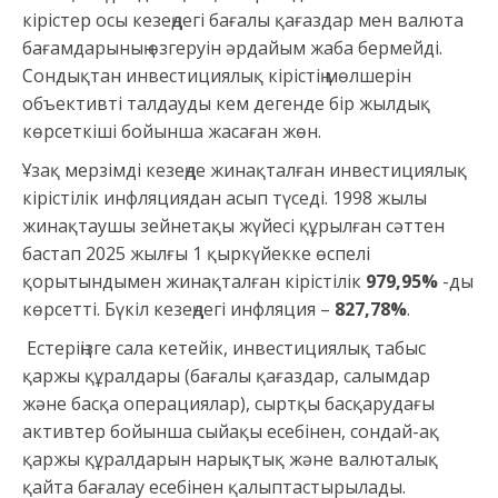
кірістер осы кезеңдегі бағалы қағаздар мен валюта
бағамдарының өзгеруін әрдайым жаба бермейді.
Сондықтан инвестициялық кірістің мөлшерін
объективті талдауды кем дегенде бір жылдық
көрсеткіші бойынша жасаған жөн.
Ұзақ мерзімді кезеңде жинақталған инвестициялық
кірістілік инфляциядан асып түседі. 1998 жылы
жинақтаушы зейнетақы жүйесі құрылған сәттен
бастап 2025 жылғы 1 қыркүйекке өспелі
қорытындымен жинақталған кірістілік
979,95%
-ды
көрсетті. Бүкіл кезеңдегі инфляция –
827,78%
.
Естеріңізге сала кетейік, инвестициялық табыс
қаржы құралдары (бағалы қағаздар, салымдар
және басқа операциялар), сыртқы басқарудағы
активтер бойынша сыйақы есебінен, сондай-ақ
қаржы құралдарын нарықтық және валюталық
қайта бағалау есебінен қалыптастырылады.