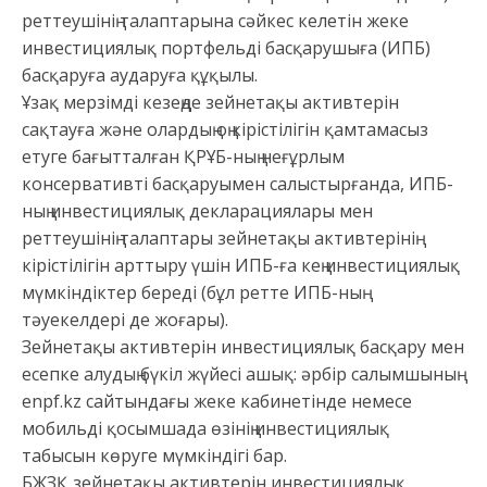
реттеушінің талаптарына сәйкес келетін жеке
инвестициялық портфельді басқарушыға (ИПБ)
басқаруға аударуға құқылы.
Ұзақ мерзімді кезеңде зейнетақы активтерін
сақтауға және олардың оң кірістілігін қамтамасыз
етуге бағытталған ҚРҰБ-ның неғұрлым
консервативті басқаруымен салыстырғанда, ИПБ-
ның инвестициялық декларациялары мен
реттеушінің талаптары зейнетақы активтерінің
кірістілігін арттыру үшін ИПБ-ға кең инвестициялық
мүмкіндіктер береді (бұл ретте ИПБ-ның
тәуекелдері де жоғары).
Зейнетақы активтерін инвестициялық басқару мен
есепке алудың бүкіл жүйесі ашық: әрбір салымшының
enpf.kz сайтындағы жеке кабинетінде немесе
мобильді қосымшада өзінің инвестициялық
табысын көруге мүмкіндігі бар.
БЖЗҚ зейнетақы активтерін инвестициялық