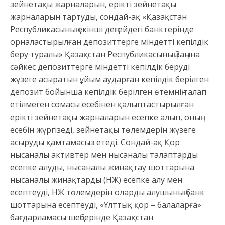
зейнетақы жарналарын, ерікті зейнетақы
жарналарын тартуды, сондай-ақ «Қазақстан
Республикасының екінші деңгейдегі банктерінде
орналастырылған депозиттерге міндетті кепілдік
беру туралы» Қазақстан Республикасының Заңына
сәйкес депозиттерге міндетті кепілдік беруді
жүзеге асыратын ұйым аударған кепілдік берілген
депозит бойынша кепілдік берілген өтемнің талап
етілмеген сомасы есебінен қалыптастырылған
ерікті зейнетақы жарналарын есепке алып, оның
есебін жүргізеді, зейнетақы төлемдерін жүзеге
асыруды қамтамасыз етеді. Сондай-ақ Қор
нысаналы активтер мен нысаналы талаптарды
есепке алуды, нысаналы жинақтау шоттарына
нысаналы жинақтарды (НЖ) есепке алу мен
есептеуді, НЖ төлемдерін оларды алушының банк
шоттарына есептеуді, «Ұлттық қор – балаларға»
бағдарламасы шеңберінде Қазақстан