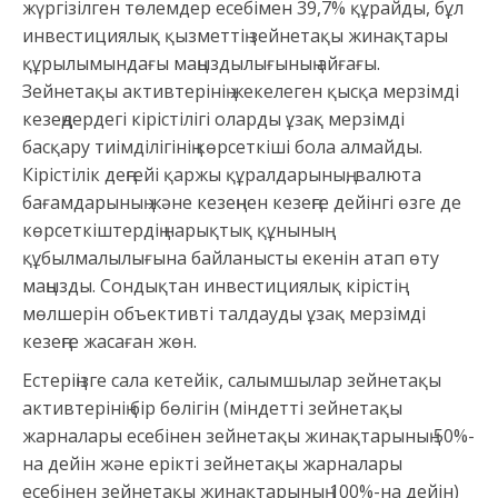
жүргізілген төлемдер есебімен 39,7% құрайды, бұл
инвестициялық қызметтің зейнетақы жинақтары
құрылымындағы маңыздылығының айғағы.
Зейнетақы активтерінің жекелеген қысқа мерзімді
кезеңдердегі кірістілігі оларды ұзақ мерзімді
басқару тиімділігінің көрсеткіші бола алмайды.
Кірістілік деңгейі қаржы құралдарының, валюта
бағамдарының және кезеңнен кезеңге дейінгі өзге де
көрсеткіштердің нарықтық құнының
құбылмалылығына байланысты екенін атап өту
маңызды. Сондықтан инвестициялық кірістің
мөлшерін объективті талдауды ұзақ мерзімді
кезеңге жасаған жөн.
Естеріңізге сала кетейік, салымшылар зейнетақы
активтерінің бір бөлігін (міндетті зейнетақы
жарналары есебінен зейнетақы жинақтарының 50%-
на дейін және ерікті зейнетақы жарналары
есебінен зейнетақы жинақтарының 100%-на дейін)