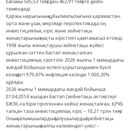
бағамы 505,53 теңгеден 462,91 теңгеге дейін
төмендеді.
Қаржы нарығының құбылмалылығына қарамастан,
орта және ұзақ мерзімді перспективада оң
инвестициялық кіріс және зейнетақы
жинақтарының нақты кірістілігі қамтамасыз етіледі.
1998 жылы жинақтаушы зейнетақы жүйесі
құрылған сәттен бастап жинақталған
инвестициялық кірістілік 2026 жылғы 1 мамырдағы
жағдай бойынша өспелі қорытындымен бүкіл
кезеңдегі 979,41% инфляция кезінде 1 060,20%
құрады.
2026 жылғы 1 мамырдағы жағдай бойынша
01.04.2014 жылдан бастап (зейнетақы активтері
БЖЗҚ-ға біріктірілгеннен кейін) жинақталған, ҚРҰБ
тапқан таза инвестициялық кіріс – 10,21 трлн теңге.
Оның салымшылардың (алушылардың) зейнетақы
жинақтарының жалпы көлеміндегі үлесі –