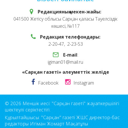
Редакцияның мекен-жайы:
041500 Жетісу облысы Сарқан қаласы Тәуелсіздік
көшесі, №117
Редакция телефондары:
2-20-47, 2-23-53
E-mail
:
igiman01@mail.ru
«Сарқан газеті» әлеуметтік желіде
Facebook
Instagram
© 2026 Меншік иесі: "Сарқан газеті" жауапкершілігі
шектеулі серіктестігі.
Құрылтайшысы: "Сарқан" газеті ЖШС директор-бас
редакторы Игіман Жомарт Мақатұлы