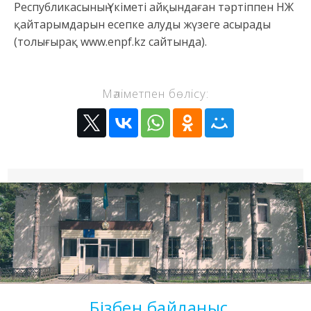
Республикасының Үкіметі айқындаған тәртіппен НЖ
қайтарымдарын есепке алуды жүзеге асырады
(толығырақ www.enpf.kz сайтында).
Мәліметпен бөлісу:
Бізбен байланыс