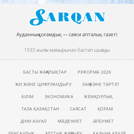
Ауданның қоғамдық — саяси апталық газеті
1933 жылғы мамырынан бастап шығады
БАСТЫ ЖАҢАЛЫҚТАР
РЕФОРМА 2026
ЖИ ЖӘНЕ ЦИФРЛАНДЫРУ
ЗАҢ ЖӘНЕ ТӘРТІП
БІЛІМ
ЭКОНОМИКА
ЖЕМҚОРЛЫҚ
ТАЗА ҚАЗАҚСТАН
САЯСАТ
ҚОҒАМ
ДІНИ АХУАЛ
МӘДЕНИЕТ
ӘЛЕУМЕТ
ДЕНСАУЛЫҚ
ҰЛТТЫҚ ЖАҢҒЫРУ
ҚАЗЫНА КЕУДЕ