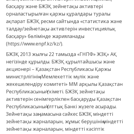
басқару және БЖЗҚ зейнетақы активтері
орналастырылған қаржы құралдары туралы
ақпарат БЖЗҚ ресми сайтында «статистика және
талдау/зейнетақы активтерін инвестициялық
басқару» бөлімінде жарияланады
(https://www.enpf.kz/kz/).
БЖЗҚ 2013 жылғы 22 тамызда «ГНПФ» ЖЗҚ» АҚ
негізінде құрылды. БЖЗҚ құрылтайшысы және
акционері – Қазақстан Республикасы Қаржы
министрлігінің «Мемлекеттік мүлік және
жекешелендіру комитеті» ММ арқылы Қазақстан
Республикасының Үкіметі. БЖЗҚ зейнетақы
активтерін сенімгерлікпен басқаруды Қазақстан
Республикасының Ұлттық Банкі жүзеге асырады.
Зейнетақы заңнамасына сәйкес БЖЗҚ міндетті
зейнетақы жарналарын, жұмыс берушінің міндетті
зейнетақы жарналарын, міндетті кәсіптік