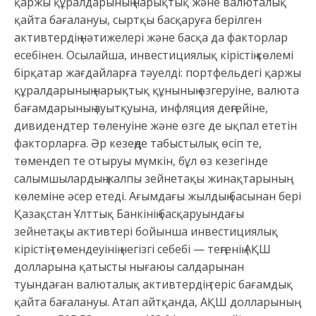
қаржы құралдарының нарықтық және валюталық
қайта бағалануы, сыртқы басқаруға берілген
активтердің нәтижелері және басқа да факторлар
есебінен. Осылайша, инвестициялық кірістің көлемі
бірқатар жағдайларға тәуелді: портфельдегі қаржы
құралдарының нарықтық құнының өзгеруіне, валюта
бағамдарының ауытқуына, инфляция деңгейіне,
дивидендтер төленуіне және өзге де ықпал ететін
факторларға. Әр кезеңде табыстылық өсіп те,
төмендеп те отыруы мүмкін, бұл өз кезегінде
салымшылардың жалпы зейнетақы жинақтарының
көлеміне әсер етеді. Ағымдағы жылдың басынан бері
Қазақстан Ұлттық Банкінің басқаруындағы
зейнетақы активтері бойынша инвестициялық
кірістің төмендеуінің негізгі себебі — теңгенің АҚШ
долларына қатысты нығаюы салдарынан
туындаған валюталық активтердің теріс бағамдық
қайта бағалануы. Атап айтқанда, АҚШ долларының