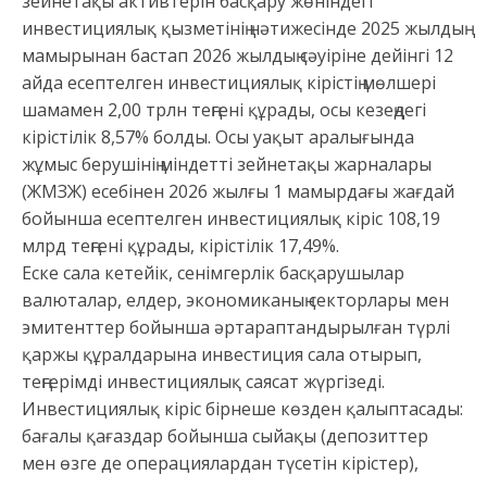
зейнетақы активтерін басқару жөніндегі
инвестициялық қызметінің нәтижесінде 2025 жылдың
мамырынан бастап 2026 жылдың сәуіріне дейінгі 12
айда есептелген инвестициялық кірістің мөлшері
шамамен 2,00 трлн теңгені құрады, осы кезеңдегі
кірістілік 8,57% болды. Осы уақыт аралығында
жұмыс берушінің міндетті зейнетақы жарналары
(ЖМЗЖ) есебінен 2026 жылғы 1 мамырдағы жағдай
бойынша есептелген инвестициялық кіріс 108,19
млрд теңгені құрады, кірістілік 17,49%.
Еске сала кетейік, сенімгерлік басқарушылар
валюталар, елдер, экономиканың секторлары мен
эмитенттер бойынша әртараптандырылған түрлі
қаржы құралдарына инвестиция сала отырып,
теңгерімді инвестициялық саясат жүргізеді.
Инвестициялық кіріс бірнеше көзден қалыптасады:
бағалы қағаздар бойынша сыйақы (депозиттер
мен өзге де операциялардан түсетін кірістер),