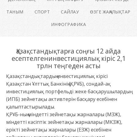
ТАНЫМ
СПОРТ
САЙЛАУ
ӨЗГЕ ЖАҢАЛЫҚТАР
ИНФОГРАФИКА
Қазақстандықтарға соңғы 12 айда
есептелгенинвестициялық кіріс 2,1
трлн теңгеден асты
Қазақстандықтардың инвестициялық кірісі
Қазақстан Ұлттық Банкінің (ҚРҰБ), сондай-ақ
инвестициялық портфельді жеке басқарушылардың
(ИПБ) зейнетақы активтерін басқару есебінен
қалыптастырылады.
ҚРҰБ-ның міндетті зейнетақы жарналары (МЗЖ),
міндетті кәсіптік зейнетақы жарналары (МКЗЖ),
ерікті зейнетақы жарналары (ЕЗЖ) есебінен