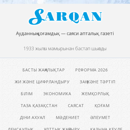
Ауданның қоғамдық — саяси апталық газеті
1933 жылғы мамырынан бастап шығады
БАСТЫ ЖАҢАЛЫҚТАР
РЕФОРМА 2026
ЖИ ЖӘНЕ ЦИФРЛАНДЫРУ
ЗАҢ ЖӘНЕ ТӘРТІП
БІЛІМ
ЭКОНОМИКА
ЖЕМҚОРЛЫҚ
ТАЗА ҚАЗАҚСТАН
САЯСАТ
ҚОҒАМ
ДІНИ АХУАЛ
МӘДЕНИЕТ
ӘЛЕУМЕТ
ДЕНСАУЛЫҚ
ҰЛТТЫҚ ЖАҢҒЫРУ
ҚАЗЫНА КЕУДЕ