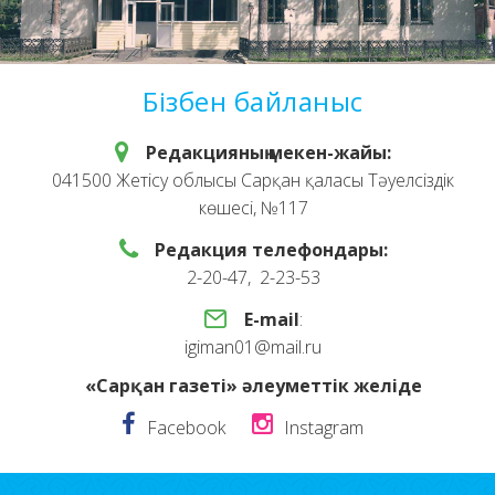
Бізбен байланыс
Редакцияның мекен-жайы:
041500 Жетісу облысы Сарқан қаласы Тәуелсіздік
көшесі, №117
Редакция телефондары:
2-20-47, 2-23-53
E-mail
:
igiman01@mail.ru
«Сарқан газеті» әлеуметтік желіде
Facebook
Instagram