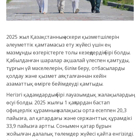
2025 жыл Қазақстанның әскери қызметшілерін
әлеуметтік қамтамасыз ету жүйесі үшін ең
мазмұнды өзгерістерге толы кезеңдердің бірі болды.
Қабылданған шаралар ақшалай үлеспен қамтуды,
тұрғын үй мәселелерін, білім беру, отбасыларды
қолдау және қызмет аяқталғаннан кейін
азаматтық өмірге бейімдеуді қамтыды.
Негізгі қадамдардың бірі лауазымдық жалақылардың
өсуі болды. 2025 жылғы 1 қаңтардан бастап
офицерлік құрамның жалақысы орта есеппен 20,3
пайызға, ал қатардағы және сержанттық құрамдікі
33,9 пайызға артты. Сонымен қатар бұрын
жойылған далалық төлемдер жүйесі қайта енгізілді.