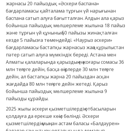
жарнасы 20 пайыздық «Әскери баспана»
бағдарламасы қайталама тұрғын үй нарығынан
баспана сатып алуға бағытталған. Алдын ала қарыз
бойынша пайыздық мөлшерлеме жылына 18 пайыз
және тұрғын үй құнының 50 пайызы жинақталған
кезде 5 пайызға төмендейді. «Наурыз әскери»
бағдарламасы бастапқы жарнасыз жаңа құрылыстан
пәтер сатып алуға мүмкіндік береді. Астана мен
Алматы қалаларында қарыздың ең жоғары сомасы 36
млн теңгеге дейін, басқа өңірлерде 30 млн теңгеге
дейін, ал бастапқы жарна 20 пайыздан асқан
жағдайда 80 млн теңгеге дейін жетеді. Қарыз
бойынша пайыздық мөлшерлеме жылына 9
пайызды құрайды.
2025 жылы әскери қызметшілердің отбасыларын
қолдауға да ерекше көңіл бөлінді. Әскери
қызметшілердің мыңнан астам баласы «Балдәурен»
балалар сауықтыру орталығында демалып,