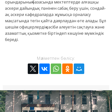
орындарының базасында мектептерде алғашқы
әскери дайындық пәнінен сабақ беру үшін, сондай-
ақ әскери кафедраларда жұмысқа орналасу
мақсатында тегін қайта даярлаудан өте алады. Бұл
шешім офицерлердің кәсіби әлеуетін сақтауға және
азаматтық қызметке біртіндеп көшуіне мүмкіндік
береді.
Мәліметпен бөлісу: