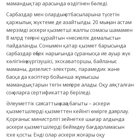
мамандықтар арасында өздігінен бөледі.
Сарбаздар мен олардың отбасыларына түсетін
қаржылық жүктеме де азайтылды. 20 мыңнан астам
мерзімді әскери қызметші жалпы сомасы шамамен
8 млрд теңгені құрайтын «несиелік демалысты»
пайдаланды. Сонымен қатар қызмет барысында
сарбаздар еңбек нарығында сұранысқа ие ауыр жүк
көлігінің жүргізушісі, экскаваторшы, байланыс
маманы, дизелист-электрик, парамедик және
басқа да кәсіптер бойынша жұмысшы
мамандықтарын тегін меңгере алады. Оқу аяқталған
соң оларға сертификаттар беріледі.
Әлеуметтік саясаттың жаңа бағыты – әскери
қызметшілерді қызметтен кейінгі өмірге даярлау.
Қорғаныс министрлігі зейнетке шығар алдында
әскери қызметшілерді бейімдеу бағдарламасын
іске қосты. Енді олар әскери жоғары оқу