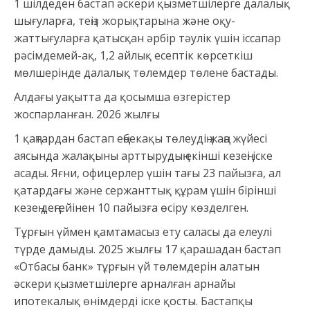
1 шілдеден бастап әскери қызметшілерге далалық
шығуларға, теңіз жорықтарына және оқу-
жаттығуларға қатысқан әрбір тәулік үшін іссапар
рәсімдемей-ақ, 1,2 айлық есептік көрсеткіш
мөлшерінде далалық төлемдер төлене бастады.
Алдағы уақытта да қосымша өзгерістер
жоспарланған. 2026 жылғы
1 қаңтардан бастап еңбекақы төлеудің жаңа жүйесі
аясында жалақыны арттырудың екінші кезеңі іске
асады. Яғни, офицерлер үшін тағы 23 пайызға, ал
қатардағы және сержанттық құрам үшін бірінші
кезең деңгейінен 10 пайызға өсіру көзделген.
Тұрғын үймен қамтамасыз ету саласы да елеулі
түрде дамыды. 2025 жылғы 17 қарашадан бастап
«Отбасы банк» тұрғын үй төлемдерін алатын
әскери қызметшілерге арналған арнайы
ипотекалық өнімдерді іске қосты. Бастапқы