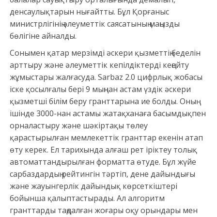
денсаулықтарын нығайтты. Бұл Қорғаныс
министрлігінің әлеуметтік саясатының маңызды
бөлігіне айналды.
Сонымен қатар мерзімді әскери қызметтің беделін
арттыру және әлеуметтік кепілдіктерді кеңейту
жұмыстары жалғасуда. Sarbaz 2.0 цифрлық жобасы
іске қосылғалы бері 9 мыңнан астам үздік әскери
қызметші білім беру гранттарына ие болды. Оның
ішінде 3000-нан астамы жатақханаға басымдықпен
орналастыру және шәкіртақы төлеу
қарастырылған мемлекеттік гранттар екенін атап
өту керек. Ел тарихында алғаш рет іріктеу толық
автоматтандырылған форматта өтуде. Бұл жүйе
сарбаздардың рейтингін тәртіп, дене дайындығы
және жауынгерлік дайындық көрсеткіштері
бойынша қалыптастырады. Ал алгоритм
гранттарды таңдалған жоғары оқу орындары мен