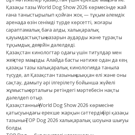
Қазақы тазы World Dog Show 2026 көрмесінде жай
ғана таныстырылып қойған жоқ — тұқым әлемдік
аренада өзін сенімді түрде көрсетті, жоғары
сараптамалық баға алды, халықаралық
қауымдастықтың назарын аударды және тұрақты
тұқымдық деңгейін дәлелдеді.
Қазақстан кинологтар одағы үшін титулдар мен
жеңістер маңызды. Алайда басты нәтиже одан да кең:
қазақы тазы халықаралық кинологияда таныла
түсуде, ал Қазақстан тазының шыққан елі және оны
сақтау, дамыту әрі ілгерілету бойынша жүйелі
жұмыстың орталығы ретіндегі мәртебесін нақты
дәлелдеп отыр.
Қазақстанның World Dog Show 2026 көрмесіне
қатысуындағы ерекше жарқын сәттердің бірі қазақы
тазының TOP Dog 2026 халықаралық шоуына шығуы
болды.