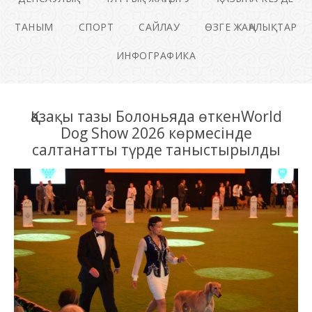
ТАНЫМ
СПОРТ
САЙЛАУ
ӨЗГЕ ЖАҢАЛЫҚТАР
ИНФОГРАФИКА
Қазақы тазы Болоньяда өткенWorld
Dog Show 2026 көрмесінде
салтанатты түрде таныстырылды