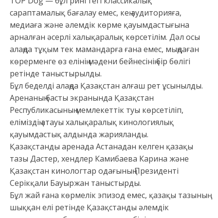
TOP Dog — бұл рингтегі классикалық
сараптамалық бағалау емес, кең аудиторияға,
медиаға және әлемдік көрме қауымдастығына
арналған әсерлі халықаралық көрсетілім. Дәл осы
алаңда тұқым тек мамандарға ғана емес, мыңдаған
көрерменге өз елінің мәдени бейнесінің бір бөлігі
ретінде таныстырылды.
Бұл беделді алаңда Қазақстан алғаш рет ұсынылды.
Аренаның басты экранында Қазақстан
Республикасының мемлекеттік туы көрсетіліп,
еліміздің атауы халықаралық кинологиялық
қауымдастық алдында жарияланды.
Қазақстанды аренада Астанадан келген қазақы
тазы Дастер, хендлер Камибаева Карина және
Қазақстан кинологтар одағының Президенті
Серікқали Бауыржан таныстырды.
Бұл жай ғана көрмелік эпизод емес, қазақы тазының
шыққан елі ретінде Қазақстанды әлемдік