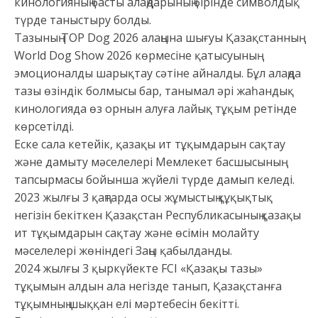
кинологияның басты алаңдарының бірінде символдық
түрде таныстыру болды.
Тазының TOP Dog 2026 алаңына шығуы Қазақстанның
World Dog Show 2026 көрмесіне қатысуының
эмоционалды шарықтау сәтіне айналды. Бұл алаңда
тазы өзіндік болмысы бар, танымал әрі жаһандық
кинологияда өз орнын алуға лайық тұқым ретінде
көрсетілді.
Еске сала кетейік, қазақы ит тұқымдарын сақтау
және дамыту мәселелері Мемлекет басшысының
тапсырмасы бойынша жүйелі түрде дамып келеді.
2023 жылғы 3 қаңтарда осы жұмыстың құқықтық
негізін бекіткен Қазақстан Республикасының қазақы
ит тұқымдарын сақтау және өсімін молайту
мәселелері жөніндегі Заңы қабылданды.
2024 жылғы 3 қыркүйекте FCI «Қазақы тазы»
тұқымын алдын ала негізде танып, Қазақстанға
тұқымның шыққан елі мәртебесін бекітті.