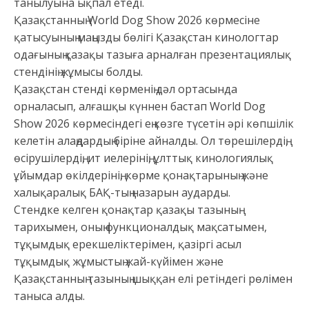
танылуына ықпал етеді.
Қазақстанның World Dog Show 2026 көрмесіне
қатысуының маңызды бөлігі Қазақстан кинологтар
одағының қазақы тазыға арналған презентациялық
стендінің жұмысы болды.
Қазақстан стенді көрменің дәл ортасында
орналасып, алғашқы күннен бастап World Dog
Show 2026 көрмесіндегі ең көзге түсетін әрі көпшілік
келетін алаңдардың біріне айналды. Ол төрешілердің,
өсірушілердің, ит иелерінің, ұлттық кинологиялық
ұйымдар өкілдерінің, көрме қонақтарының және
халықаралық БАҚ-тың назарын аударды.
Стендке келген қонақтар қазақы тазының
тарихымен, оның функционалдық мақсатымен,
тұқымдық ерекшеліктерімен, қазіргі асыл
тұқымдық жұмыстың жай-күйімен және
Қазақстанның тазының шыққан елі ретіндегі рөлімен
таныса алды.