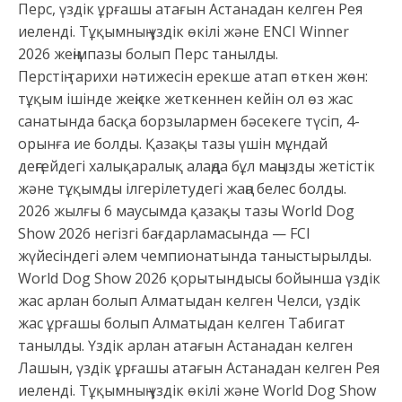
Перс, үздік ұрғашы атағын Астанадан келген Рея
иеленді. Тұқымның үздік өкілі және ENCI Winner
2026 жеңімпазы болып Перс танылды.
Перстің тарихи нәтижесін ерекше атап өткен жөн:
тұқым ішінде жеңіске жеткеннен кейін ол өз жас
санатында басқа борзылармен бәсекеге түсіп, 4-
орынға ие болды. Қазақы тазы үшін мұндай
деңгейдегі халықаралық алаңда бұл маңызды жетістік
және тұқымды ілгерілетудегі жаңа белес болды.
2026 жылғы 6 маусымда қазақы тазы World Dog
Show 2026 негізгі бағдарламасында — FCI
жүйесіндегі әлем чемпионатында таныстырылды.
World Dog Show 2026 қорытындысы бойынша үздік
жас арлан болып Алматыдан келген Челси, үздік
жас ұрғашы болып Алматыдан келген Табигат
танылды. Үздік арлан атағын Астанадан келген
Лашын, үздік ұрғашы атағын Астанадан келген Рея
иеленді. Тұқымның үздік өкілі және World Dog Show