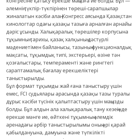
конгресіне қатысу ерекше маңызға ие болды. Бұл —
әлемнің түкпір-түкпірінен төреші-сарапшылар
жиналатын кәсіби алаң. Конгресс аясында Қазақстан
кинологтар одағы қазақы тазыға арналған арнайы
дәріс ұсынды. Халықаралық төрешілер корпусына
тұқымның тарихы, қазақ халқының дәстүрлі
мәдениетімен байланысы, тазының функционалдық
мақсаты, тұқымдық типі, экстерьері, өзіне тән
қозғалыстары, темпераменті және рингтегі
сараптамалық бағалау ерекшеліктері
таныстырылды.
Бұл формат тұқымды жай ғана таныстыру үшін
емес, FCI судьялары арасында қазақы тазы туралы
дұрыс кәсіби түсінік қалыптастыру үшін маңызды
болды. Бұл алдын ала халықаралық тану кезеңінде
ерекше мәнге ие, өйткені тұқымның әлемдік
аренадағы әрбір таныстырылымы оның әрі қарай
қабылдануына, дамуына және түпкілікті