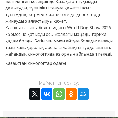
Белгіленген кезең ішінде Қазақстан тұқымды
дамытуды, түпкілікті тануға қажетті асыл
тұқымдық, көрмелік және өзге де деректерді
жинауды жалғастыруы қажет.
Қазақы тазының Болоньядағы World Dog Show 2026
көрмесіне қатысуы осы жолдағы маңызды тарихи
қадам болды. Бүгін сеніммен айтуға болады: қазақы
тазы халықаралық аренаға лайықты түрде шығып,
жаһандық кинологияда өз орнын айқындап келеді.
Қазақстан кинологтар одағы
Мәліметпен бөлісу: