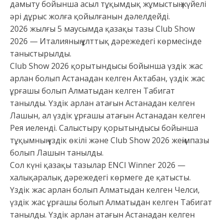
дамыту бойынша асыл тұқымдық жұмыстың жүйелі
әрі дұрыс жолға қойылғанын дәлелдейді.
2026 жылғы 5 маусымда қазақы тазы Club Show
2026 — Италияның ұлттық дәрежедегі көрмесінде
таныстырылды.
Club Show 2026 қорытындысы бойынша үздік жас
арлан болып Астанадан келген Актабан, үздік жас
ұрғашы болып Алматыдан келген Табигат
танылды. Үздік арлан атағын Астанадан келген
Лашын, ал үздік ұрғашы атағын Астанадан келген
Рея иеленді. Салыстыру қорытындысы бойынша
тұқымның үздік өкілі және Club Show 2026 жеңімпазы
болып Лашын танылды.
Сол күні қазақы тазылар ENCI Winner 2026 —
халықаралық дәрежедегі көрмеге де қатысты.
Үздік жас арлан болып Алматыдан келген Челси,
үздік жас ұрғашы болып Алматыдан келген Табигат
танылды. Үздік арлан атағын Астанадан келген