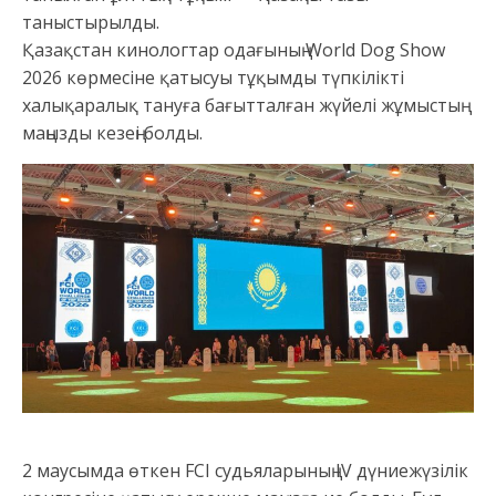
таныстырылды.
Қазақстан кинологтар одағының World Dog Show
2026 көрмесіне қатысуы тұқымды түпкілікті
халықаралық тануға бағытталған жүйелі жұмыстың
маңызды кезеңі болды.
2 маусымда өткен FCI судьяларының IV дүниежүзілік