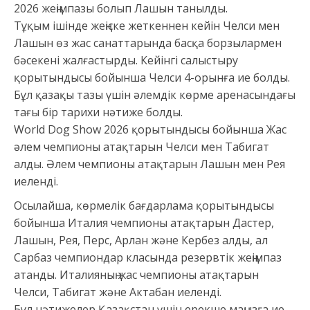
2026 жеңімпазы болып Лашын танылды.
Тұқым ішінде жеңіске жеткеннен кейін Челси мен
Лашын өз жас санаттарында басқа борзылармен
бәсекені жалғастырды. Кейінгі салыстыру
қорытындысы бойынша Челси 4-орынға ие болды.
Бұл қазақы тазы үшін әлемдік көрме аренасындағы
тағы бір тарихи нәтиже болды.
World Dog Show 2026 қорытындысы бойынша Жас
әлем чемпионы атақтарын Челси мен Табигат
алды. Әлем чемпионы атақтарын Лашын мен Рея
иеленді.
Осылайша, көрмелік бағдарлама қорытындысы
бойынша Италия чемпионы атақтарын Дастер,
Лашын, Рея, Перс, Арлан және Кербез алды, ал
Сарбаз чемпиондар класында резервтік жеңімпаз
атанды. Италияның жас чемпионы атақтарын
Челси, Табигат және Актабан иеленді.
Бұл нәтижелер Қазақстан үшін ерекше маңызға ие.