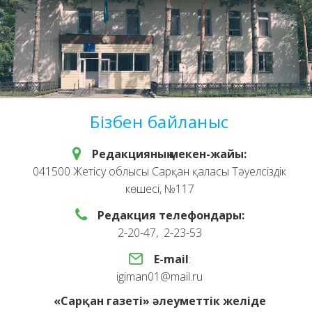
Бізбен байланыс
Редакцияның мекен-жайы:
041500 Жетісу облысы Сарқан қаласы Тәуелсіздік
көшесі, №117
Редакция телефондары:
2-20-47, 2-23-53
E-mail
:
igiman01@mail.ru
«Сарқан газеті» әлеуметтік желіде