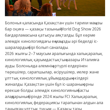
Болонья қаласында Қазақстан үшін тарихи маңызы
бар оқиға — қазақы тазының World Dog Show 2026
бағдарламасына қатысуы аяқталды. Бұл көрме
әлемдік кинологиядағы ең маңызды әрі беделді іс-
шаралардың бірі болып саналады.
2026 жылғы 2–7 маусым аралығында халықаралық
кинологиялық қауымдастықтың назары Италияға
ауды. Болоньяда әлемнің әртүрлі елдерінен
төрешілер, сарапшылар, өсірушілер, иелер және
ұлттық кинологиялық ұйымдардың өкілдері
жиналды. Қазақстан үшін бұл іс-шараның орны
ерекше болды: әлемдік кинологияның басты
алаңдарының бірінде 2024 жылы FCI Халықаралық
кинологиялық федерациясы тарапынан алдын ала
танылған ұлттық тұқым — Қазақы тазы