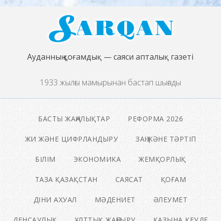
Ауданның қоғамдық — саяси апталық газеті
1933 жылғы мамырынан бастап шығады
БАСТЫ ЖАҢАЛЫҚТАР
РЕФОРМА 2026
ЖИ ЖӘНЕ ЦИФРЛАНДЫРУ
ЗАҢ ЖӘНЕ ТӘРТІП
БІЛІМ
ЭКОНОМИКА
ЖЕМҚОРЛЫҚ
ТАЗА ҚАЗАҚСТАН
САЯСАТ
ҚОҒАМ
ДІНИ АХУАЛ
МӘДЕНИЕТ
ӘЛЕУМЕТ
ДЕНСАУЛЫҚ
ҰЛТТЫҚ ЖАҢҒЫРУ
ҚАЗЫНА КЕУДЕ