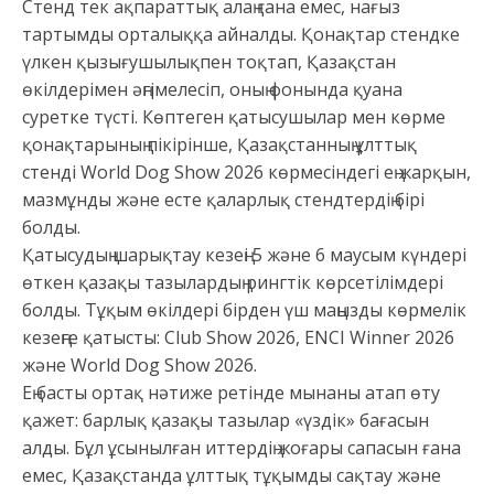
Стенд тек ақпараттық алаң ғана емес, нағыз
тартымды орталыққа айналды. Қонақтар стендке
үлкен қызығушылықпен тоқтап, Қазақстан
өкілдерімен әңгімелесіп, оның фонында қуана
суретке түсті. Көптеген қатысушылар мен көрме
қонақтарының пікірінше, Қазақстанның ұлттық
стенді World Dog Show 2026 көрмесіндегі ең жарқын,
мазмұнды және есте қаларлық стендтердің бірі
болды.
Қатысудың шарықтау кезеңі 5 және 6 маусым күндері
өткен қазақы тазылардың рингтік көрсетілімдері
болды. Тұқым өкілдері бірден үш маңызды көрмелік
кезеңге қатысты: Club Show 2026, ENCI Winner 2026
және World Dog Show 2026.
Ең басты ортақ нәтиже ретінде мынаны атап өту
қажет: барлық қазақы тазылар «үздік» бағасын
алды. Бұл ұсынылған иттердің жоғары сапасын ғана
емес, Қазақстанда ұлттық тұқымды сақтау және