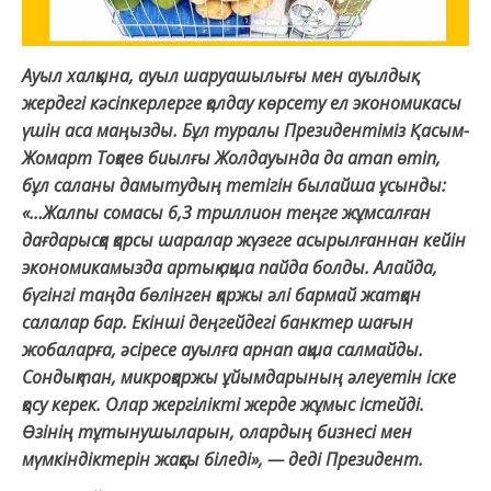
Ауыл халқына, ауыл шаруашылығы мен ауылдық
жердегі кәсіпкерлерге қолдау көрсету ел экономикасы
үшін аса маңызды. Бұл туралы Президентіміз Қасым-
Жомарт Тоқаев биылғы Жолдауында да атап өтіп,
бұл саланы дамытудың тетігін былайша ұсынды:
«…Жалпы сомасы 6,3 триллион теңге жұмсалған
дағдарысқа қарсы шаралар жүзеге асырылғаннан кейін
экономикамызда артық ақша пайда болды. Алайда,
бүгінгі таңда бөлінген қаржы әлі бармай жатқан
салалар бар. Екінші деңгейдегі банктер шағын
жобаларға, әсіресе ауылға арнап ақша салмайды.
Сондықтан, микроқаржы ұйымдарының әлеуетін іске
қосу керек. Олар жергілікті жерде жұмыс істейді.
Өзінің тұтынушыларын, олардың бизнесі мен
мүмкіндіктерін жақсы біледі», — деді Президент.