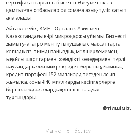
сертификаттарын табыс етті. Әлеуметтік аз
қамтылған отбасылар ол сомаға азық-түлік сатып
ала алады.
Айта кетейік, KMF – Орталық Азия мен
Қазақстандағы ең ірі микроқаржы ұйымы. Бизнесті
дамытуға, агро мен тұтынушылық мақсаттарға
кепілдіксіз, тиімді пайыздық мөлшерлемемен,
ыңғайлы шарттармен, жеңілдікті кезеңдермен, түрлі
науқандарымен микрокредит беретін ұйымның
кредит портфелі 152 миллиард теңгеден асып
жығылса, соның 140 миллиарды кәсіпкерлерге
берілген және олардың көпшілігі – ауыл
тұрғындары.
Өз тілшіміз.
Мәліметпен бөлісу: