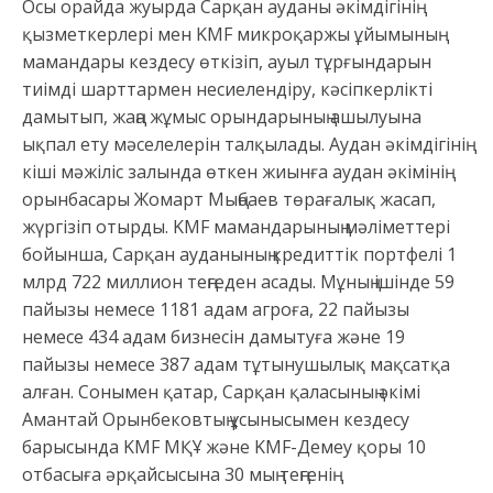
Осы орайда жуырда Сарқан ауданы әкімдігінің
қызметкерлері мен KMF микроқаржы ұйымының
мамандары кездесу өткізіп, ауыл тұрғындарын
тиімді шарттармен несиелендіру, кәсіпкерлікті
дамытып, жаңа жұмыс орындарының ашылуына
ықпал ету мәселелерін талқылады. Аудан әкімдігінің
кіші мәжіліс залында өткен жиынға аудан әкімінің
орынбасары Жомарт Мыңбаев төрағалық жасап,
жүргізіп отырды. KMF мамандарының мәліметтері
бойынша, Сарқан ауданының кредиттік портфелі 1
млрд 722 миллион теңгеден асады. Мұның ішінде 59
пайызы немесе 1181 адам агроға, 22 пайызы
немесе 434 адам бизнесін дамытуға және 19
пайызы немесе 387 адам тұтынушылық мақсатқа
алған. Сонымен қатар, Сарқан қаласының әкімі
Амантай Орынбековтың ұсынысымен кездесу
барысында KMF МҚҰ және KMF-Демеу қоры 10
отбасыға әрқайсысына 30 мың теңгенің