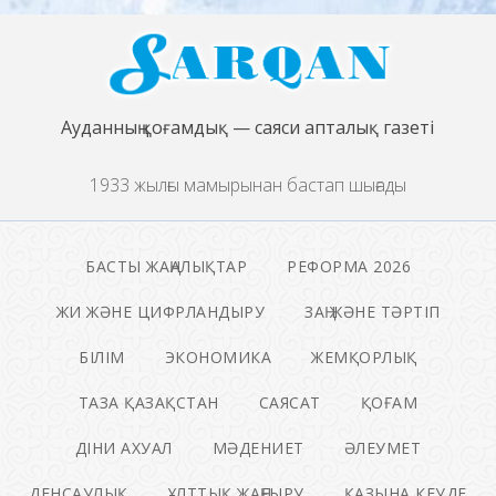
Ауданның қоғамдық — саяси апталық газеті
1933 жылғы мамырынан бастап шығады
БАСТЫ ЖАҢАЛЫҚТАР
РЕФОРМА 2026
ЖИ ЖӘНЕ ЦИФРЛАНДЫРУ
ЗАҢ ЖӘНЕ ТӘРТІП
БІЛІМ
ЭКОНОМИКА
ЖЕМҚОРЛЫҚ
ТАЗА ҚАЗАҚСТАН
САЯСАТ
ҚОҒАМ
ДІНИ АХУАЛ
МӘДЕНИЕТ
ӘЛЕУМЕТ
ДЕНСАУЛЫҚ
ҰЛТТЫҚ ЖАҢҒЫРУ
ҚАЗЫНА КЕУДЕ