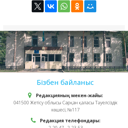
Бізбен байланыс
Редакцияның мекен-жайы:
041500 Жетісу облысы Сарқан қаласы Тәуелсіздік
көшесі, №117
Редакция телефондары:
2-20-47, 2-23-53