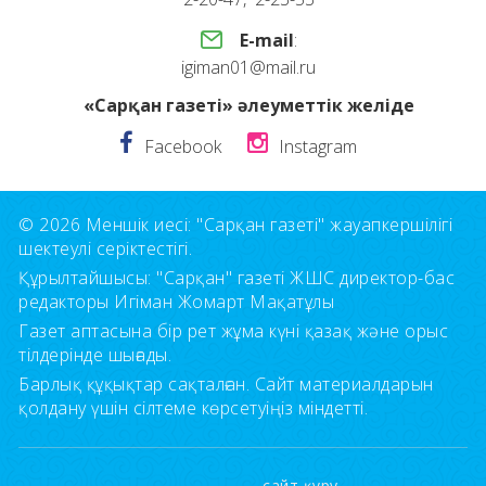
E-mail
:
igiman01@mail.ru
«Сарқан газеті» әлеуметтік желіде
Facebook
Instagram
© 2026 Меншік иесі: "Сарқан газеті" жауапкершілігі
шектеулі серіктестігі.
Құрылтайшысы: "Сарқан" газеті ЖШС директор-бас
редакторы Игіман Жомарт Мақатұлы
Газет аптасына бір рет жұма күні қазақ және орыс
тілдерінде шығады.
Барлық құқықтар сақталған. Сайт материалдарын
қолдану үшін сілтеме көрсетуіңіз міндетті.
сайт құру