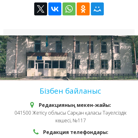
Бізбен байланыс
Редакцияның мекен-жайы:
041500 Жетісу облысы Сарқан қаласы Тәуелсіздік
көшесі, №117
Редакция телефондары: