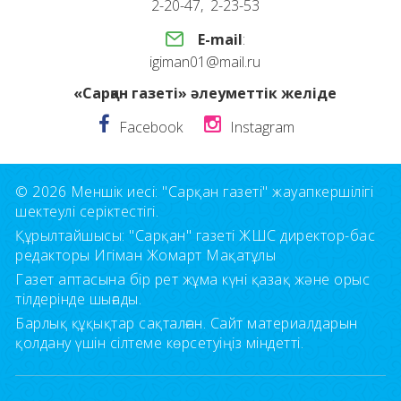
2-20-47, 2-23-53
E-mail
:
igiman01@mail.ru
«Сарқан газеті» әлеуметтік желіде
Facebook
Instagram
© 2026 Меншік иесі: "Сарқан газеті" жауапкершілігі
шектеулі серіктестігі.
Құрылтайшысы: "Сарқан" газеті ЖШС директор-бас
редакторы Игіман Жомарт Мақатұлы
Газет аптасына бір рет жұма күні қазақ және орыс
тілдерінде шығады.
Барлық құқықтар сақталған. Сайт материалдарын
қолдану үшін сілтеме көрсетуіңіз міндетті.