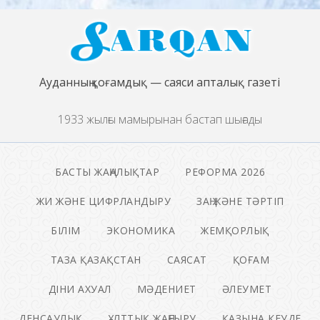
Ауданның қоғамдық — саяси апталық газеті
1933 жылғы мамырынан бастап шығады
БАСТЫ ЖАҢАЛЫҚТАР
РЕФОРМА 2026
ЖИ ЖӘНЕ ЦИФРЛАНДЫРУ
ЗАҢ ЖӘНЕ ТӘРТІП
БІЛІМ
ЭКОНОМИКА
ЖЕМҚОРЛЫҚ
ТАЗА ҚАЗАҚСТАН
САЯСАТ
ҚОҒАМ
ДІНИ АХУАЛ
МӘДЕНИЕТ
ӘЛЕУМЕТ
ДЕНСАУЛЫҚ
ҰЛТТЫҚ ЖАҢҒЫРУ
ҚАЗЫНА КЕУДЕ