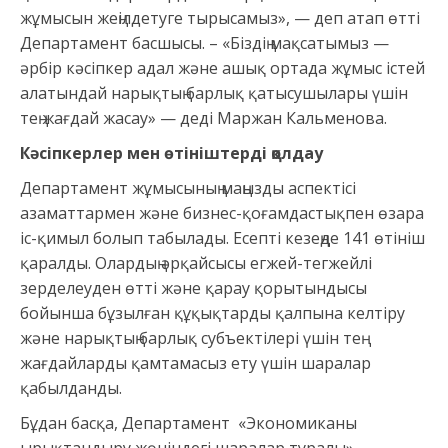
жұмысын жеңілдетуге тырысамыз», — деп атап өтті
Департамент басшысы. – «Біздің мақсатымыз —
әрбір кәсіпкер адал және ашық ортада жұмыс істей
алатындай нарықтың барлық қатысушылары үшін
тең жағдай жасау» — деді Маржан Кальменова.
Кәсіпкерлер мен өтініштерді қолдау
Департамент жұмысының маңызды аспектісі
азаматтармен және бизнес-қоғамдастықпен өзара
іс-қимыл болып табылады. Есепті кезеңде 141 өтініш
қаралды. Олардың әрқайсысы егжей-тегжейлі
зерделеуден өтті және қарау қорытындысы
бойынша бұзылған құқықтарды қалпына келтіру
және нарықтың барлық субъектілері үшін тең
жағдайларды қамтамасыз ету үшін шаралар
қабылданды.
Бұдан басқа, Департамент «Экономиканы