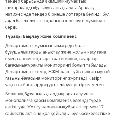
тендер барысында әкімшілік-аумақтық
шекаралардың бұзылуы анықталды. Араласу
нәтижесінде тендер бірнеше лоттарға бөлінді, бұл
адал бәсекелестікті қалпына келтіруге мүмкіндік
берді.
Тұрақты бақылау және
комплаенс
Департамент жұмысының маңызды бөлігі
бұзушылықтарды анықтау және жолын кесу ғана
емес, сонымен қатар стратегиялық тауарлар
бағасының тұрақты мониторингі болып табылады.
Департамент көмір, ЖЖМ және сұйытылған мұнай
газының бағасына мониторинг жүргізеді. Қазіргі
уақытта бағалардың күрт секірулері тіркелмеген.
Болашақ бұзушылықтардың алдын алу үшін
монополияға қарсы комплаенс белсенді түрде
енгізілуде. Жетісу нарығының субъектілерімен 17
сәйкестік актісіне қол қойылды, бұл бәсекелестікке