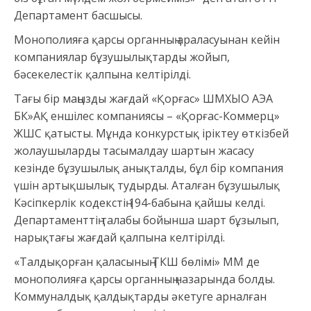
Департамент басшысы.
Монополияға қарсы органның араласуынан кейін
компаниялар бұзушылықтарды жойып,
бәсекелестік қалпына келтірілді.
Тағы бір маңызды жағдай «Қорғас» ШМХЫО АЭА
БК»АҚ еншілес компаниясы – «Қорғас-Коммерц»
ЖШС қатысты. Мұнда конкурстық іріктеу өткізбей
жолаушыларды тасымалдау шартын жасасу
кезінде бұзушылық анықталды, бұл бір компания
үшін артықшылық тудырды. Аталған бұзушылық
Кәсіпкерлік кодекстің 194-бабына қайшы келді.
Департаменттің талабы бойынша шарт бұзылып,
нарықтағы жағдай қалпына келтірілді.
«Талдықорған қаласының ТКШ бөлімі» ММ де
монополияға қарсы органның назарында болды.
Коммуналдық қалдықтарды әкетуге арналған