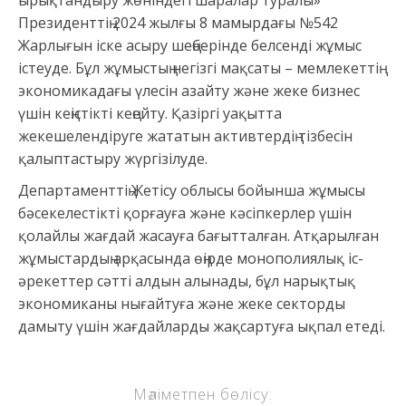
ырықтандыру жөніндегі шаралар туралы»
Президенттің 2024 жылғы 8 мамырдағы №542
Жарлығын іске асыру шеңберінде белсенді жұмыс
істеуде. Бұл жұмыстың негізгі мақсаты – мемлекеттің
экономикадағы үлесін азайту және жеке бизнес
үшін кеңістікті кеңейту. Қазіргі уақытта
жекешелендіруге жататын активтердің тізбесін
қалыптастыру жүргізілуде.
Департаменттің Жетісу облысы бойынша жұмысы
бәсекелестікті қорғауға және кәсіпкерлер үшін
қолайлы жағдай жасауға бағытталған. Атқарылған
жұмыстардың арқасында өңірде монополиялық іс-
әрекеттер сәтті алдын алынады, бұл нарықтық
экономиканы нығайтуға және жеке секторды
дамыту үшін жағдайларды жақсартуға ықпал етеді.
Мәліметпен бөлісу: