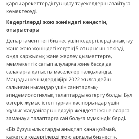
қарсы әрекеттердің туындау тәуекелдерін азайтуға
көмектеседі.
Кедергілерді жою жөніндегі кеңестің
отырыстары
Департаменттегі бизнес үшін кедергілерді анықтау
және жою жөніндегі кеңестің 15 отырысын өткізді,
онда қаржылық және жерлеу қызметтерге,
мемлекеттік сатып алуларға және басқа да
салаларға қатысты мәселелер талқыланды.
Маңызды шешімдердің бірі 2022 жылға дейін
салынған нысандар үшін санитарлық-
эпидемиологиялық талаптарды өзгерту болды. Бұл
өзгеріс жұмыс істеп тұрған кәсіпорындар үшін
жұмыс жағдайларын едәуір жеңілдетті және оларға
заманауи талаптарға сай болуға мүмкіндік берді.
«Біз бұзушылықтарды анықтап қана қоймай,
қажетсіз кедергілерді жою арқылы бизнестің