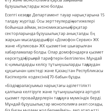
ету және монополияға қарсы заңнаманы
бұзушылықтарды жою болды.
Есепті кезеңде Департамент тауар нарықтарына 15
талдау жүргізді. Осы зерттеулердің нәтижелері
бойынша аймақ экономикасының бірқатар
секторларында бұзушылықтар анықталды. Ең
жарқын мысалдардың бірі «Домофон Сервис» ЖК
және «Куликова» ЖК қызметіне шығарылған
хабарламалар болды. Олар домофондарға қызмет
көрсетудің бірыңғай тарифтерін белгілеген. Мұндай
іс-қимылдарды келісу тұтынушыларды таңдаудан
құқығынан шектеді және Қазақстан Республикасы
Кәсіпкерлік кодексінің 170-бабын бұзды.
«Біздің араласуымыз нарықтағы әділеттілікті
қалпына келтіруге және тұтынушыларға әртүрлі
қызмет провайдерлерін таңдауға мүмкіндік берді.
Мұндай бұзушылықтар монополияға әкеп соғады,
біз бұған мүлдем жол бермейміз»- деп атап өтті