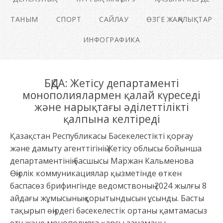
ТАНЫМ
СПОРТ
САЙЛАУ
ӨЗГЕ ЖАҢАЛЫҚТАР
ИНФОГРАФИКА
БҚДА: Жетісу департаменті
монополиялармен қалай күреседі
және нарықтағы әділеттілікті
қалпына келтіреді
Қазақстан Республикасы Бәсекелестікті қорғау
және дамыту агенттігінің Жетісу облысы бойынша
департаментінің басшысы Маржан Кальменова
Өңірлік коммуникациялар қызметінде өткен
баспасөз брифингінде ведомствоның 2024 жылғы 8
айдағы жұмысының қорытындысын ұсынды. Басты
тақырып өңірдегі бәсекелестік ортаны қамтамасыз