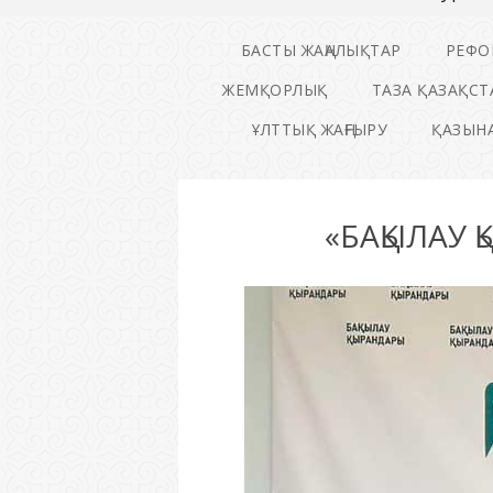
БАСТЫ ЖАҢАЛЫҚТАР
РЕФО
ЖЕМҚОРЛЫҚ
ТАЗА ҚАЗАҚСТ
ҰЛТТЫҚ ЖАҢҒЫРУ
ҚАЗЫНА
«БАҚЫЛАУ 