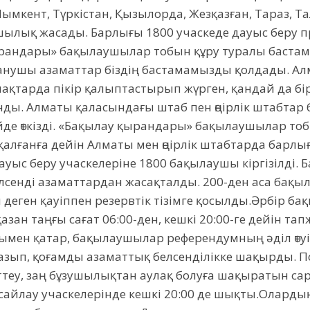
ымкент, Түркістан, Қызылорда, Жезқазған, Тараз, Т
ылық жасады. Барлығы 1800 учаскеде дауыс беру п
ырандары» бақылаушылар тобын құру туралы бастама 
аттанушы азаматтар біздің бастамамызды қолдады. А
мақтарда пікір қалыптастырып жүрген, қандай да бі
ды. Алматы қаласындағы штаб пен өңірлік штабта
де өткізді. «Бақылау қырандары» бақылаушылар тоб
н қалғанға дейін Алматы мен өңірлік штабтарда бар
ауыс беру учаскелеріне 1800 бақылаушы кіргізілді.
елсенді азаматтардан жасақталды. 200-ден аса ба
еген қауіппен резервтік тізімге қосылды.Әрбір бақ
қазан таңғы сағат 06:00-ден, кешкі 20:00-ге дейін т
мен қатар, бақылаушылар референдумның әділ өтуі
зып, қоғамды азаматтық белсенділікке шақырды. П
гіттеу, заң бұзушылықтан аулақ болуға шақыратын с
сайлау учаскелерінде кешкі 20:00 де шықты.Олард