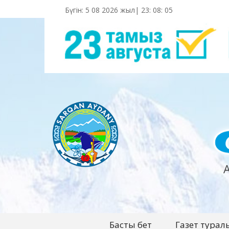
Бүгін: 5 08 2026 жыл|
23
:
08
:
06
Басты бет
Газет турал