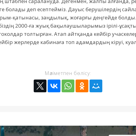
ің штабпен саралануда. Дегенмен, жалпы алғанда, р
уге болады деп есептейміз. Дауыс берушілердің сай
арым-қатынасы, заңдылық, жоғарғы деңгейде болды
біздің 2000-ға жуық бақылаушыларымыз ірілі-ұсақты
токолдар толтырған. Атап айтқанда кейбір учаскеле
кейбір жерлерде кабинаға топ адамдардың кіруі, ку
Мәліметпен бөлісу: