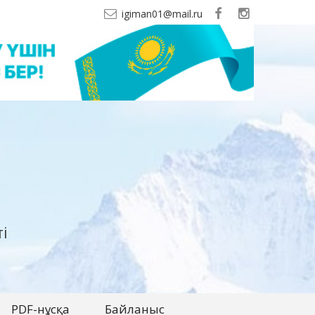
igiman01@mail.ru
і
PDF-нұсқа
Байланыс