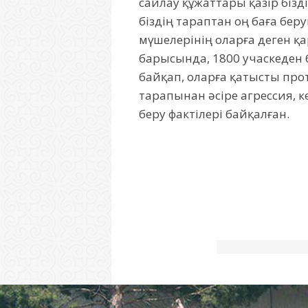
сайлау құжаттары қазір бізд
біздің тараптан оң баға бер
мүшелерінің оларға деген қ
барысында, 1800 учаскеден 
байқап, оларға қатысты про
тарапынан әсіре агрессия, 
беру фактілері байқалған.