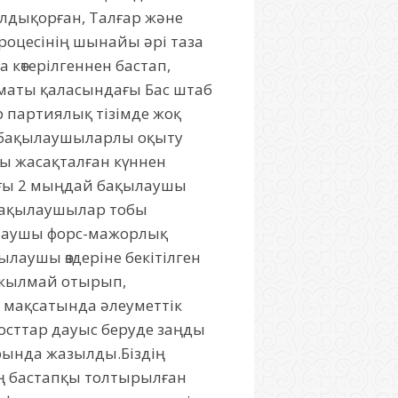
алдықорған, Талғар және
роцесінің шынайы әрі таза
көтерілгеннен бастап,
лматы қаласындағы Бас штаб
р партиялық тізімде жоқ
р бақылаушыларлы оқыту
ы жасақталған күннен
лығы 2 мыңдай бақылаушы
 Бақылаушылар тобы
қылаушы форс-мажорлық
ылаушы өздеріне бекітілген
апжылмай отырып,
 мақсатында әлеуметтік
осттар дауыс беруде заңды
арында жазылды.Біздің
ың бастапқы толтырылған