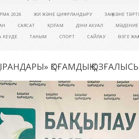
РМА 2026
ЖИ ЖӘНЕ ЦИФРЛАНДЫРУ
ЗАҢ ЖӘНЕ ТӘРТ
АН
САЯСАТ
ҚОҒАМ
ДІНИ АХУАЛ
МӘДЕНИЕ
 КЕУДЕ
ТАНЫМ
СПОРТ
САЙЛАУ
ӨЗГЕ ЖА
ҚЫРАНДАРЫ» ҚОҒАМДЫҚ ҚОЗҒАЛЫС