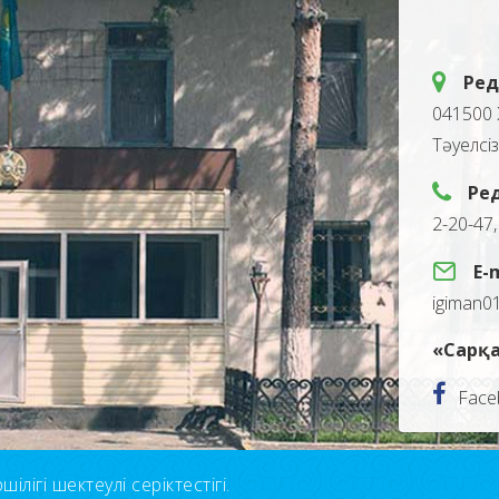
Ред
041500 
Тәуелсі
Ре
2-20-47
E-
igiman0
«Сарқа
Face
лігі шектеулі серіктестігі.