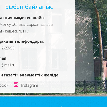
Бізбен байланыс
акцияның мекен-жайы:
Жетісу облысы Сарқан қаласы
здік көшесі, №117
дакция телефондары:
, 2-23-53
mail
:
1@mail.ru
н газеті» әлеуметтік желіде
book
Instagram