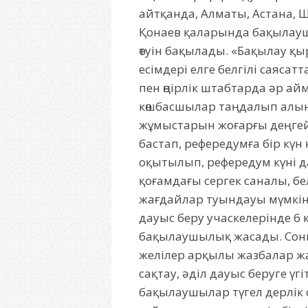
айтқанда, Алматы, Астана, Ш
Қонаев қаларында бақылауш
өтуін бақылады. «Бақылау қ
есімдері елге белгілі саяс
пен өңірлік штабтарда әр ай
көшбасшылар таңдалып алын
жұмыстарын жоғарғы деңгей
бастап, рефередумға бір кү
оқытылып, рефередум күні д
қоғамдағы сергек саналы, б
жағдайлар туындауы мүмкін д
дауыс беру учаскелерінде 6 
бақылаушылық жасады. Соны
желілер арқылы жазбалар жа
сақтау, әділ дауыс беруге ү
бақылаушылар түгел дерлік 