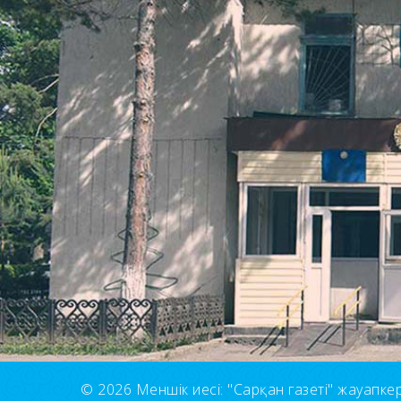
© 2026 Меншік иесі: "Сарқан газеті" жауапкерші