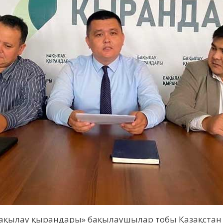
 «Бақылау қырандары» бақылаушылар тобы Қазақстан