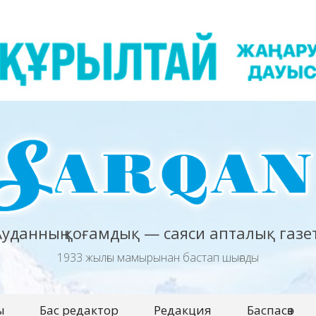
Ауданның қоғамдық — саяси апталық газет
1933 жылғы мамырынан бастап шығады
ы
Бас редактор
Редакция
Баспасөз