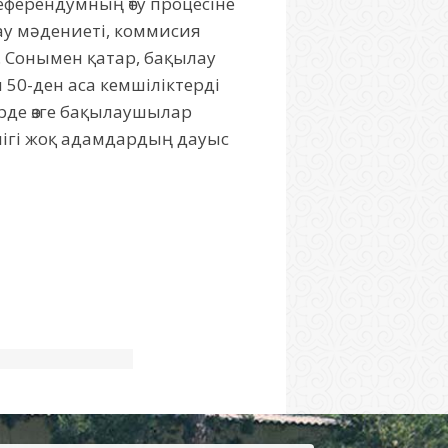
еферендумның өту процесіне
лау мәдениеті, коммисия
. Сонымен қатар, бақылау
 50-ден аса кемшіліктерді
рде өзге бақылаушылар
әлігі жоқ адамдардың дауыс