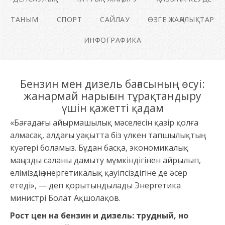
ТАНЫМ
СПОРТ
САЙЛАУ
ӨЗГЕ ЖАҢАЛЫҚТАР
ИНФОГРАФИКА
Бензин мен дизель бағасының өсуі:
жанармай нарығын тұрақтандыру
үшін қажетті қадам
«Бағадағы айырмашылық мәселесін қазір қолға
алмасақ, алдағы уақытта біз үлкен тапшылықтың
куәгері боламыз. Бұдан басқа, экономикалық
маңызды саланы дамыту мүмкіндігінен айрылып,
еліміздің энергетикалық қауіпсіздігіне де әсер
етеді», — деп қорытындылады Энергетика
министрі Болат Ақшолақов.
Рост цен на бензин и дизель: трудный, но