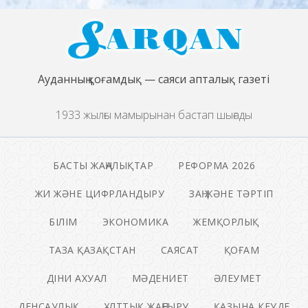
Ауданның қоғамдық — саяси апталық газеті
1933 жылғы мамырынан бастап шығады
БАСТЫ ЖАҢАЛЫҚТАР
РЕФОРМА 2026
ЖИ ЖӘНЕ ЦИФРЛАНДЫРУ
ЗАҢ ЖӘНЕ ТӘРТІП
БІЛІМ
ЭКОНОМИКА
ЖЕМҚОРЛЫҚ
ТАЗА ҚАЗАҚСТАН
САЯСАТ
ҚОҒАМ
ДІНИ АХУАЛ
МӘДЕНИЕТ
ӘЛЕУМЕТ
ДЕНСАУЛЫҚ
ҰЛТТЫҚ ЖАҢҒЫРУ
ҚАЗЫНА КЕУДЕ