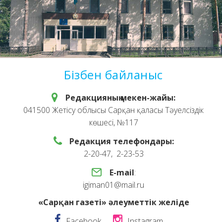
Бізбен байланыс
Редакцияның мекен-жайы:
041500 Жетісу облысы Сарқан қаласы Тәуелсіздік
көшесі, №117
Редакция телефондары:
2-20-47, 2-23-53
E-mail
:
igiman01@mail.ru
«Сарқан газеті» әлеуметтік желіде
Facebook
Instagram