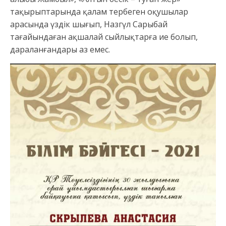
тақырыптарында қалам тербеген оқушылар
арасында үздік шығып, Назгүл Сарыбай
тағайындаған ақшалай сыйлықтарға ие болып,
дараланғандары аз емес.