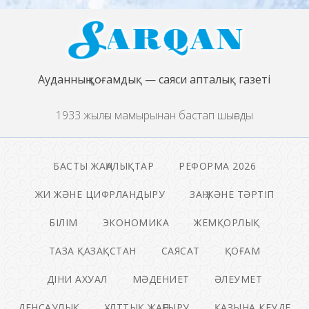
Ауданның қоғамдық — саяси апталық газеті
1933 жылғы мамырынан бастап шығады
БАСТЫ ЖАҢАЛЫҚТАР
РЕФОРМА 2026
ЖИ ЖӘНЕ ЦИФРЛАНДЫРУ
ЗАҢ ЖӘНЕ ТӘРТІП
БІЛІМ
ЭКОНОМИКА
ЖЕМҚОРЛЫҚ
ТАЗА ҚАЗАҚСТАН
САЯСАТ
ҚОҒАМ
ДІНИ АХУАЛ
МӘДЕНИЕТ
ӘЛЕУМЕТ
ДЕНСАУЛЫҚ
ҰЛТТЫҚ ЖАҢҒЫРУ
ҚАЗЫНА КЕУДЕ