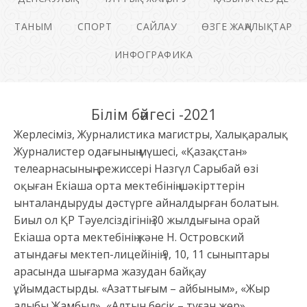
ТАНЫМ
СПОРТ
САЙЛАУ
ӨЗГЕ ЖАҢАЛЫҚТАР
ИНФОГРАФИКА
Білім бәйгесі -2021
Жерлесіміз, Журналистика магистры, Халықаралық
Журналистер одағының мүшесі, «Қазақстан»
телеарнасының режиссері Назгүл Сарыбай өзі
оқыған Екіаша орта мектебінің шәкірттерін
ынталандыруды дәстүрге айналдырған болатын.
Биыл ол ҚР Тәуелсіздігінің 30 жылдығына орай
Екіаша орта мектебінің және Н. Островский
атындағы мектеп-лицейінің 9, 10, 11 сыныптары
арасында шығарма жазудан байқау
ұйымдастырды. «Азаттығым – айбыным», «Жыр
алыбы Жамбыл», «Алтын бесік – туған жер»