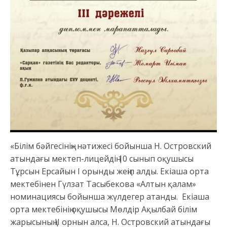
«Білім бәйгесінің» нәтижесі бойынша Н. Островский
атындағы мектеп-лицейдің 10 сынып оқушысы
Тұрсын Ерсайын І орынды жеңіп алды. Екіаша орта
мектебінен Гүлзат Тасыбекова «Алтын қалам»
номинациясы бойынша жүлдегер атанды. Екіаша
орта мектебінің оқушысы Мөлдір Ақылбай білім
жарысының ІІ орнын алса, Н. Островский атындағы