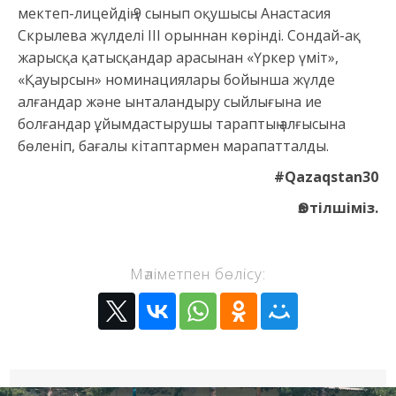
мектеп-лицейдің 9 сынып оқушысы Анастасия
Скрылева жүлделі ІІІ орыннан көрінді. Сондай-ақ
жарысқа қатысқандар арасынан «Үркер үміт»,
«Қауырсын» номинациялары бойынша жүлде
алғандар және ынталандыру сыйлығына ие
болғандар ұйымдастырушы тараптың алғысына
бөленіп, бағалы кітаптармен марапатталды.
#Qazaqstan30
Өз тілшіміз.
Мәліметпен бөлісу: