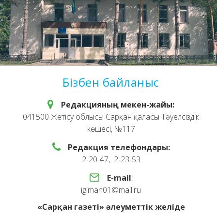
Бізбен байланыс
Редакцияның мекен-жайы:
041500 Жетісу облысы Сарқан қаласы Тәуелсіздік
көшесі, №117
Редакция телефондары:
2-20-47, 2-23-53
E-mail
:
igiman01@mail.ru
«Сарқан газеті» әлеуметтік желіде