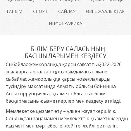
ТАНЫМ
СПОРТ
САЙЛАУ
ӨЗГЕ ЖАҢАЛЫҚТАР
ИНФОГРАФИКА
БІЛІМ БЕРУ САЛАСЫНЫҢ
БАСШЫЛАРЫМЕН КЕЗДЕСУ
Сыбайлас жемқорлыққа қарсы саясаттың 2022-2026
жылдарға арналған тұжырымдамасын және
сыбайлас жемқорлыққа қарсы новеллаларды
түсіндіру мақсатында Алматы облысы бойынша
Антикоррупциялық қызмет облыстық білім
басқармасының қызметкерлерімен кездесу өткізді.
Мемлекетке қызмет ету – үлкен жауапкершілік.
Сондықтан заңнамамен мемлекеттік қызметшілердің
қызметі мен мәртебесі егжей-тегжейлі реттеліп,