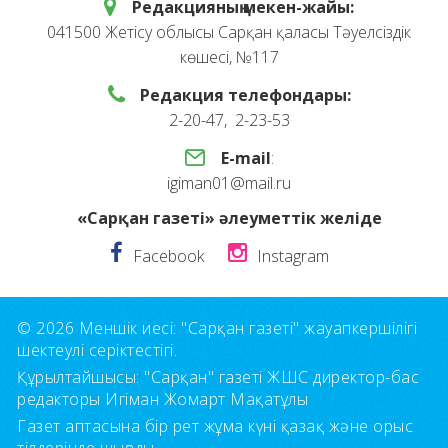
Редакцияның мекен-жайы:
041500 Жетісу облысы Сарқан қаласы Тәуелсіздік
көшесі, №117
Редакция телефондары:
2-20-47, 2-23-53
E-mail
:
igiman01@mail.ru
«Сарқан газеті» әлеуметтік желіде
Facebook
Instagram
© 2026 Меншік иесі: "Сарқан газеті" жауапкершілігі
шектеулі серіктестігі.
Құрылтайшысы: "Сарқан" газеті ЖШС директор-бас
редакторы Игіман Жомарт Мақатұлы
Газет аптасына бір рет жұма күні қазақ және орыс