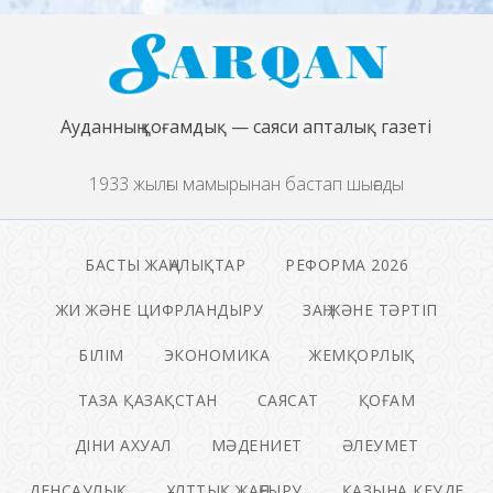
Ауданның қоғамдық — саяси апталық газеті
1933 жылғы мамырынан бастап шығады
БАСТЫ ЖАҢАЛЫҚТАР
РЕФОРМА 2026
ЖИ ЖӘНЕ ЦИФРЛАНДЫРУ
ЗАҢ ЖӘНЕ ТӘРТІП
БІЛІМ
ЭКОНОМИКА
ЖЕМҚОРЛЫҚ
ТАЗА ҚАЗАҚСТАН
САЯСАТ
ҚОҒАМ
ДІНИ АХУАЛ
МӘДЕНИЕТ
ӘЛЕУМЕТ
ДЕНСАУЛЫҚ
ҰЛТТЫҚ ЖАҢҒЫРУ
ҚАЗЫНА КЕУДЕ