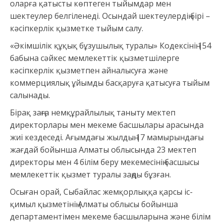
оларға қатысты көптеген тыйымдар мен
шектеулер белгіленеді. Осындай шектеулердің бірі –
кәсіпкерлік қызметке тыйым салу.
«Әкімшілік құқық бұзушылық туралы» Кодексінің 154
бабына сәйкес мемлекеттік қызметшілерге
кәсіпкерлік қызметпен айналысуға және
коммерциялық ұйымды басқаруға қатысуға тыйым
салынады.
Бірақ заңға немқұрайлылық таныту мектеп
директорлары мен мекеме басшылары арасында
жиі кездеседі. Ағымдағы жылдың 17 мамырындағы
жағдай бойынша Алматы облысында 23 мектеп
директоры мен 4 білім беру мекемесінің басшысы
мемлекеттік қызмет туралы заңды бұзған.
Осыған орай, Сыбайлас жемқорлыққа қарсы іс-
қимыл қызметінің Алматы облысы бойынша
департаментімен мекеме басшыларына және білім