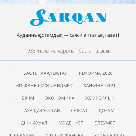
Ауданның қоғамдық — саяси апталық газеті
1933 жылғы мамырынан бастап шығады
БАСТЫ ЖАҢАЛЫҚТАР
РЕФОРМА 2026
ЖИ ЖӘНЕ ЦИФРЛАНДЫРУ
ЗАҢ ЖӘНЕ ТӘРТІП
БІЛІМ
ЭКОНОМИКА
ЖЕМҚОРЛЫҚ
ТАЗА ҚАЗАҚСТАН
САЯСАТ
ҚОҒАМ
ДІНИ АХУАЛ
МӘДЕНИЕТ
ӘЛЕУМЕТ
ДЕНСАУЛЫҚ
ҰЛТТЫҚ ЖАҢҒЫРУ
ҚАЗЫНА КЕУДЕ