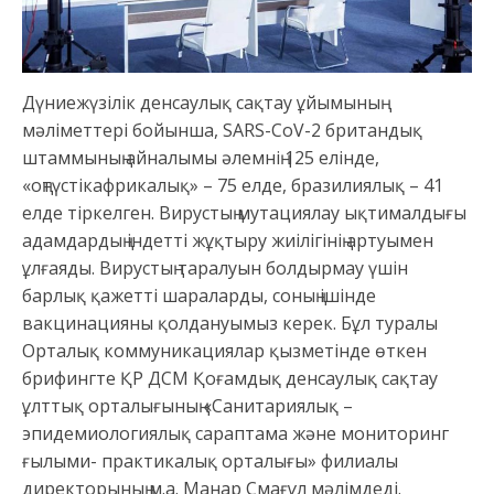
Дүниежүзілік денсаулық сақтау ұйымының
мәліметтері бойынша, SARS-CoV-2 британдық
штаммының айналымы әлемнің 125 елінде,
«оңтүстікафрикалық» – 75 елде, бразилиялық – 41
елде тіркелген. Вирустың мутациялау ықтималдығы
адамдардың індетті жұқтыру жиілігінің артуымен
ұлғаяды. Вирустың таралуын болдырмау үшін
барлық қажетті шараларды, соның ішінде
вакцинацияны қолдануымыз керек. Бұл туралы
Орталық коммуникациялар қызметінде өткен
брифингте ҚР ДСМ Қоғамдық денсаулық сақтау
ұлттық орталығының «Санитариялық –
эпидемиологиялық сараптама және мониторинг
ғылыми- практикалық орталығы» филиалы
директорының м.а. Манар Смағұл мәлімдеді.