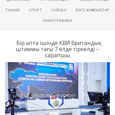
ТАНЫМ
СПОРТ
САЙЛАУ
ӨЗГЕ ЖАҢАЛЫҚТАР
ИНФОГРАФИКА
Бір апта ішінде КВИ британдық
штаммы тағы 7 елде тіркелді –
сарапшы