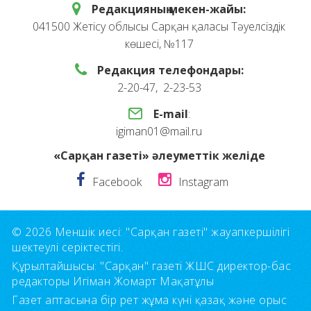
Редакцияның мекен-жайы:
041500 Жетісу облысы Сарқан қаласы Тәуелсіздік
көшесі, №117
Редакция телефондары:
2-20-47, 2-23-53
E-mail
:
igiman01@mail.ru
«Сарқан газеті» әлеуметтік желіде
Facebook
Instagram
© 2026 Меншік иесі: "Сарқан газеті" жауапкершілігі
шектеулі серіктестігі.
Құрылтайшысы: "Сарқан" газеті ЖШС директор-бас
редакторы Игіман Жомарт Мақатұлы
Газет аптасына бір рет жұма күні қазақ және орыс