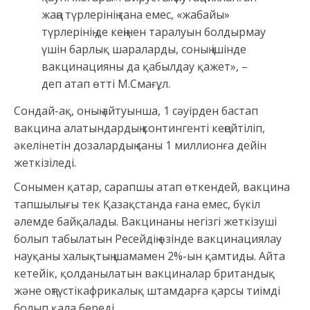
жаңа түрлерінің ғана емес, «жабайы»
түрлерінің де кеңінен таралуын болдырмау
үшін барлық шараларды, соның ішінде
вакцинацияны да қабылдау қажет», –
деп атап өтті М.Смағұл.
Сондай-ақ, оның айтуынша, 1 сәуірден бастап
вакцина алатындардың контингенті кеңейтіліп,
әкелінетін дозалардың саны 1 миллионға дейін
жеткізіледі.
Сонымен қатар, сарапшы атап өткендей, вакцина
тапшылығы тек Қазақстанда ғана емес, бүкіл
әлемде байқалады. Вакцинаны негізгі жеткізуші
болып табылатын Ресейдің өзінде вакцинациялау
науқаны халықтың шамамен 2%-ын қамтиды. Айта
кетейік, қолданылатын вакциналар британдық
және оңтүстікафрикалық штамдарға қарсы тиімді
болып қала береді.