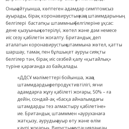
Оның айтуынша, көптеген адамдар симптомсыз
ауырады, бірақ коронавирустың жаңа штаммдарының
белгілері бастапқы штаммның белгілеріне ұқсас:
дене қызуының көтерілуі, жөтел және дәм немесе
иіс сезу қабілетін жоғалту. Британдық деп
аталатын коронавирустың штаммына жөтел, қатты
шаршау, тамақ пен бұлшықет ауруы сияқты
белгілер тән, бірақ иіс сезбей қалу «қытайлық»
түріне қарағанда аз байқалады.
«ДДСҰ мәліметтері бойынша, жаңа
штаммдардың репродуктивтілігі, яғни
адамдарға жұғу қабілеті жоғары, 50% – ға
дейін, сондай-ақ «басқа айналымдағы
штамдарды тез алмастыру қабілетіне»
ие. Британдық штамммен «ауруханаға
жатқызу, аурудың ауыр өту және өлім
қаупі жоғары». Вирустың мутацияланған