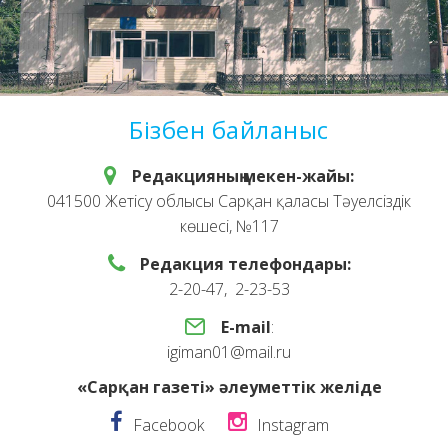
Бізбен байланыс
Редакцияның мекен-жайы:
041500 Жетісу облысы Сарқан қаласы Тәуелсіздік
көшесі, №117
Редакция телефондары:
2-20-47, 2-23-53
E-mail
:
igiman01@mail.ru
«Сарқан газеті» әлеуметтік желіде
Facebook
Instagram