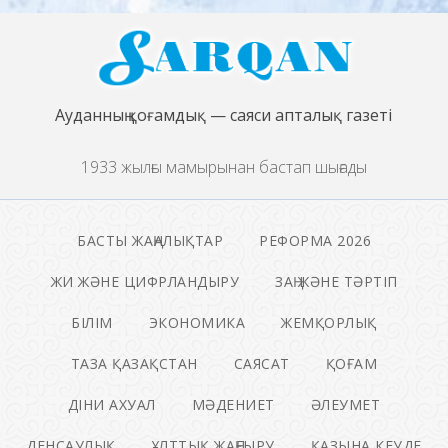
Ауданның қоғамдық — саяси апталық газеті
1933 жылғы мамырынан бастап шығады
БАСТЫ ЖАҢАЛЫҚТАР
РЕФОРМА 2026
ЖИ ЖӘНЕ ЦИФРЛАНДЫРУ
ЗАҢ ЖӘНЕ ТӘРТІП
БІЛІМ
ЭКОНОМИКА
ЖЕМҚОРЛЫҚ
ТАЗА ҚАЗАҚСТАН
САЯСАТ
ҚОҒАМ
ДІНИ АХУАЛ
МӘДЕНИЕТ
ӘЛЕУМЕТ
ДЕНСАУЛЫҚ
ҰЛТТЫҚ ЖАҢҒЫРУ
ҚАЗЫНА КЕУДЕ