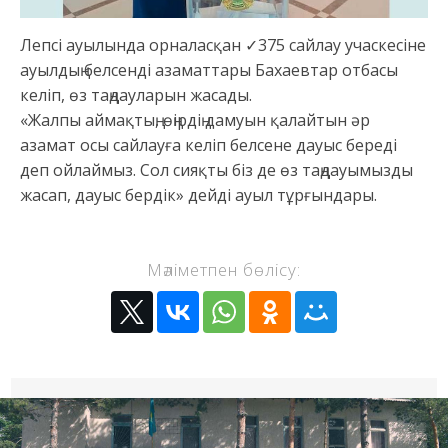
Лепсі ауылында орналасқан ✓375 сайлау учаскесіне
ауылдың белсенді азаматтары Бахаевтар отбасы
келіп, өз таңдауларын жасады.
«Жалпы аймақтың, өңірдің дамуын қалайтын әр
азамат осы сайлауға келіп белсене дауыс береді
деп ойлаймыз. Сол сияқты біз де өз таңдауымызды
жасап, дауыс бердік» дейді ауыл тұрғындары.
Мәліметпен бөлісу: