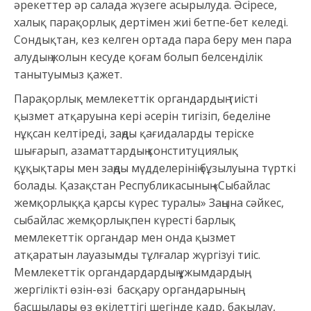
әрекеттер әр салада жүзеге асырылуда. Әсіресе,
халық парақорлық дертімен жиі бетпе-бет келеді.
Сондықтан, кез келген ортада пара беру мен пара
алудың жолын кесуде қоғам болып белсенділік
танытуымыз қажет.
Парақорлық мемлекеттік органдардың тиісті
қызмет атқаруына кері әсерін тигізіп, беделіне
нұқсан келтіреді, заңды қағидаларды теріске
шығарып, азаматтардың конституциялық
құқықтары мен заңды мүдделерінің бұзылуына түрткі
болады. Қазақстан Республикасының «Сыбайлас
жемқорлыққа қарсы күрес туралы» Заңына сәйкес,
сыбайлас жемқорлықпен күресті барлық
мемлекеттік органдар мен онда қызмет
атқаратын лауазымды тұлғалар жүргізуі тиіс.
Мемлекеттік органдардардың ұжымдардың,
жергілікті өзін-өзі басқару органдарының
басшылары өз өкілеттігі шегінде кадр, бақылау,