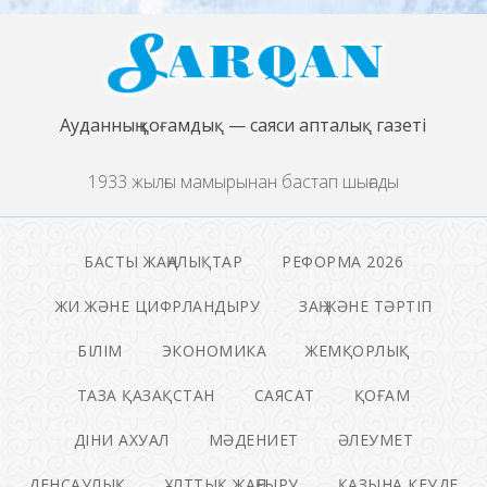
Ауданның қоғамдық — саяси апталық газеті
1933 жылғы мамырынан бастап шығады
БАСТЫ ЖАҢАЛЫҚТАР
РЕФОРМА 2026
ЖИ ЖӘНЕ ЦИФРЛАНДЫРУ
ЗАҢ ЖӘНЕ ТӘРТІП
БІЛІМ
ЭКОНОМИКА
ЖЕМҚОРЛЫҚ
ТАЗА ҚАЗАҚСТАН
САЯСАТ
ҚОҒАМ
ДІНИ АХУАЛ
МӘДЕНИЕТ
ӘЛЕУМЕТ
ДЕНСАУЛЫҚ
ҰЛТТЫҚ ЖАҢҒЫРУ
ҚАЗЫНА КЕУДЕ