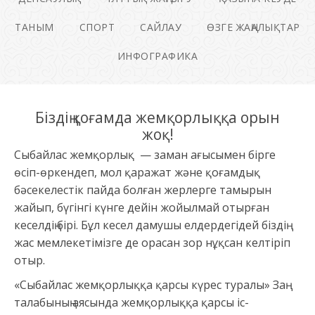
ТАНЫМ
СПОРТ
САЙЛАУ
ӨЗГЕ ЖАҢАЛЫҚТАР
ИНФОГРАФИКА
Біздің қоғамда жемқорлыққа орын
жоқ!
Сыбайлас жемқорлық — заман ағысымен бірге
өсіп-өркендеп, мол қаражат және қоғамдық
бәсекелестік пайда болған жерлерге тамырын
жайып, бүгінгі күнге дейін жойылмай отырған
кеселдің бірі. Бұл кесел дамушы елдердегідей біздің
жас мемлекетімізге де орасан зор нұқсан келтіріп
отыр.
«Сыбайлас жемқорлыққа қарсы күрес туралы» Заң
талабының аясында жемқорлыққа қарсы іс-