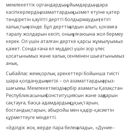
мемлекеттік органдардың, ұйымдардың, дара
кәсіпкерлердің, азаматтардың қызмет етуіне қатер
төндіретін қауіпті дертті болдырмаудың тетігі
халықтың өзінде. Бұл дерттің алдын алып, қоғамға
таралу жолдарын кесіп, оның ұлғаюына жол бермеу
керек. Ол үшін аталған дертке қарсы жұмылуымыз
қажет. Сонда ғана ел мүддесі үшін зор үлес
қосатынымыз және халық сенімінен шығатынымыз
анық.
Сыбайлас жемқорлық әрекеттері бойынша тиісті
шара қолданудың негізі – ол азаматтардың арыз-
шағымы. Мемлекетіміздің әрбір азаматы Қазақстан
Республикасының Конституциясын және заңдарын
сақтауға, басқа адамдардың құқықтарын,
бостандықтарын, абыройы мен қадір-қасиетін
құрметтеуге міндетті.
«Әділдік жоқ жерде пара белең алады», «Дүние–