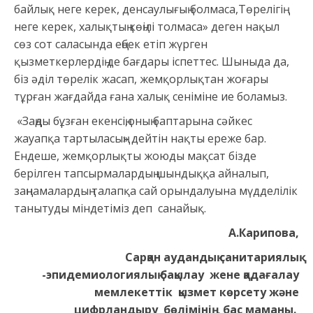
байлық неге керек, денсаулығың болмаса,Төрелігің
неге керек, халықтың көңілі толмаса» деген нақыл
сөз сот саласында еңбек етіп жүрген
қызметкерлердің де бағдары іспеттес. Шыныда да,
біз әділ төрелік жасап, жемқорлықтан жоғары
тұрған жағдайда ғана халық сеніміне ие боламыз.
«Заңды бұзған екенсің,оның баптарына сәйкес
жауапқа тартыласың» дейтін нақты ереже бар.
Ендеше, жемқорлықты жоюды мақсат бізде
берілген тапсырмалардың шындыққа айналып,
заңнамалардың талапқа сай орындалуына мүдделілік
танытуды міндетіміз деп санайық.
А.Карипова,
Сарқан аудандық санитариялық
-эпидемиологиялық бақылау жене қадағалау
мемлекеттік қызмет көрсету және
цифрландыру бөлімінің бас маманы.