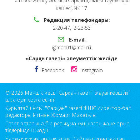
041500 Жетісу облысы Сарқан қаласы Тәуелсіздік
көшесі, №117
Редакция телефондары:
2-20-47, 2-23-53
E-mail
:
igiman01@mail.ru
«Сарқан газеті» әлеуметтік желіде
Facebook
Instagram
© 2026 Меншік иесі: "Сарқан газеті" жауапкершілігі
шектеулі серіктестігі.
Құрылтайшысы: "Сарқан" газеті ЖШС директор-бас
редакторы Игіман Жомарт Мақатұлы
Газет аптасына бір рет жұма күні қазақ және орыс
тілдерінде шығады.
Барлық құқықтар сақталған. Сайт материалдарын