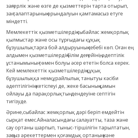
заңгерлік және өзге де қызметтерін тарта отырып,
заң талаптарының орындалуын қамтамасыз етуге
міндетті.
Мемлекеттік қызметшілердің сыбайлас жемқорлық
қылмыстар және осы тұрғыдағы құқық
бұзушылықтарға бой алдыруының себебі көп. Оған ең
алдымен қызметшілердің білім деңгейінің, әдептілік
ұстанымының төмен болуы әсер ететін болса керек.
Кей мемлекеттік қызметшілердің құқық
бұзушылыққа немқұрайлылық танытуы кәсіби
әдептілігінің жетіспеуі де, жеке басының қамын
ойлауы да парақорлықтың дендеуіне септігін
тигізуде.
Әрине,сыбайлас жемқорлық дәрі беріп емдейтін
сырқат емес.Айналасындағы салауатты, таза және
сау ортаны шарпып, тыныс-тіршілігін тарылтатын,
заңсыз әрекеттермен қоғамдық ортаның және