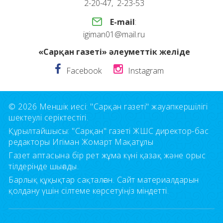
2-20-47, 2-23-53
E-mail
:
igiman01@mail.ru
«Сарқан газеті» әлеуметтік желіде
Facebook
Instagram
© 2026 Меншік иесі: "Сарқан газеті" жауапкершілігі
шектеулі серіктестігі.
Құрылтайшысы: "Сарқан" газеті ЖШС директор-бас
редакторы Игіман Жомарт Мақатұлы
Газет аптасына бір рет жұма күні қазақ және орыс
тілдерінде шығады.
Барлық құқықтар сақталған. Сайт материалдарын
қолдану үшін сілтеме көрсетуіңіз міндетті.