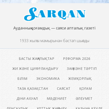
Ауданның қоғамдық — саяси апталық газеті
1933 жылғы мамырынан бастап шығады
БАСТЫ ЖАҢАЛЫҚТАР
РЕФОРМА 2026
ЖИ ЖӘНЕ ЦИФРЛАНДЫРУ
ЗАҢ ЖӘНЕ ТӘРТІП
БІЛІМ
ЭКОНОМИКА
ЖЕМҚОРЛЫҚ
ТАЗА ҚАЗАҚСТАН
САЯСАТ
ҚОҒАМ
ДІНИ АХУАЛ
МӘДЕНИЕТ
ӘЛЕУМЕТ
ДЕНСАУЛЫҚ
ҰЛТТЫҚ ЖАҢҒЫРУ
ҚАЗЫНА КЕУДЕ