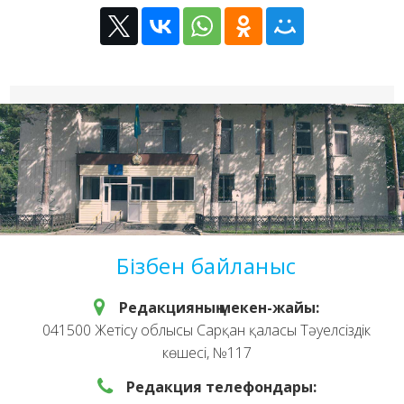
Бізбен байланыс
Редакцияның мекен-жайы:
041500 Жетісу облысы Сарқан қаласы Тәуелсіздік
көшесі, №117
Редакция телефондары: