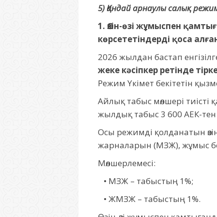
5) Қандай арнаулы салық режимд
1. Өзін-өзі жұмыспен қам
көрсететіндерді қоса алға
2026 жылдан бастап енгізілг
жеке кәсіпкер ретінде тірк
Режим Үкімет бекітетін қызм
Айлық табыс мөлшері тиісті
жылдық табыс 3 600 АЕК-тен 
Осы режимді қолданатын өзі
жарналарын (МЗЖ), жұмыс бе
Мөлшерлемесі:
• МЗЖ – табыстың 1%;
• ЖМЗЖ – табыстың 1%.
Өзін-өзі жұмыспен қамтыға