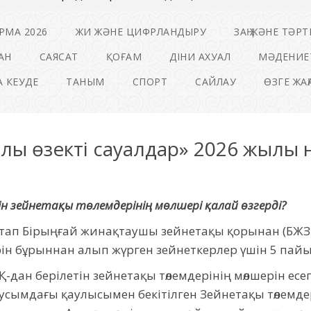
РМА 2026
ЖИ ЖӘНЕ ЦИФРЛАНДЫРУ
ЗАҢ ЖӘНЕ ТӘРТ
АН
САЯСАТ
ҚОҒАМ
ДІНИ АХУАЛ
МӘДЕНИЕ
 КЕУДЕ
ТАНЫМ
СПОРТ
САЙЛАУ
ӨЗГЕ ЖА
алы өзекті сауалдар» 2026 жылы н
ін
зейнетақы төлемдерінің мөлшері қалай өзгерді?
тап Бірыңғай жинақтаушы зейнетақы қорынан (БЖЗҚ)
рін бұрыннан алып жүрген зейнеткерлер үшін 5 пайы
ЗҚ-дан берілетін зейнетақы төлемдерінің мөлшерін ес
усымдағы қаулысымен бекітілген Зейнетақы төлемдер