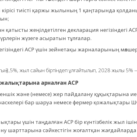
 кірісі тиісті қаржы жылының 1 қаңтарында қолданы
тын;
ған қатысты жеңілдетілген декларация негізіндегі А
 түрлерін жүзеге асыратын тұлғалар.
егізіндегі АСР үшін зейнетақы жарналарының мөлш
 3,5%, жыл сайын біртіндеп ұлғайтылып, 2028 жылы 5% — 
ожалықтарына арналған АСР
еншік және (немесе) жер пайдалану құқықтарына и
учаскелері бар шаруа немесе фермер қожалықтары Ш
қтары үшін таңдалған АСР бір күнтізбелік жыл ішін
у шарттарына сәйкестігін жоғалтқан жағдайларда ғ