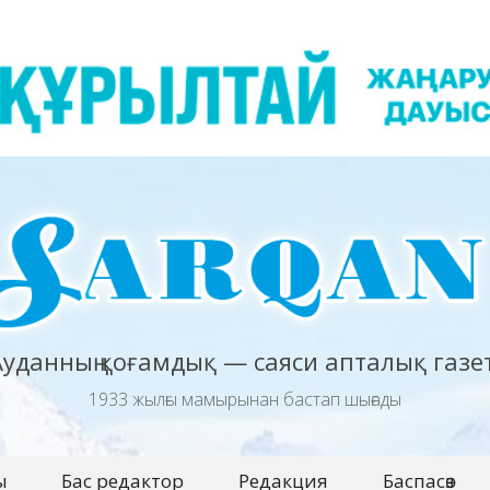
Ауданның қоғамдық — саяси апталық газет
1933 жылғы мамырынан бастап шығады
ы
Бас редактор
Редакция
Баспасөз