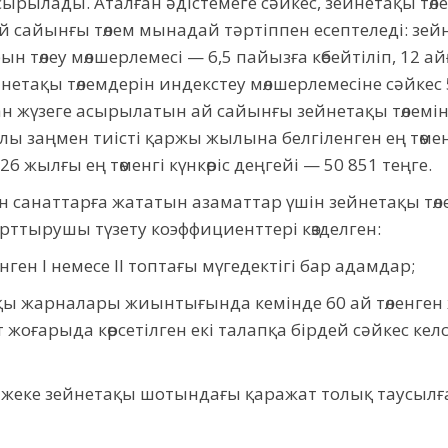
асырылады. Аталған әдістемеге сәйкес, зейнетақы төл
й сайынғы төлем мынадай тәртіппен есептеледі: з
төлеу мөлшерлемесі — 6,5 пайызға көбейтіліп, 12 айғ
йнетақы төлемдерін индекстеу мөлшерлемесіне сәйкес
ан жүзеге асырылатын ай сайынғы зейнетақы төлемінің
 заңмен тиісті қаржы жылына белгіленген ең төменгі
6 жылғы ең төменгі күнкөріс деңгейі — 50 851 теңге.
ген санаттарға жататын азаматтар үшін зейнетақы төл
рттырушы түзету коэффициенттері көзделген:
ген I немесе II топтағы мүгедектігі бар адамдар;
ақы жарналары жиынтығында кемінде 60 ай төленген 
жоғарыда көрсетілген екі талапқа бірдей сәйкес келс
р жеке зейнетақы шотындағы қаражат толық таусылға