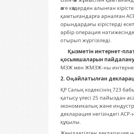
өзге көздерден алынған кіріс
қамтығандарға арналған АС
орындардағы кірістерді есеп
әрбір операция нәтижесінде
отырып жүргізіледі.
Қызметін интернет-плат
қосымшаларын пайдалану
МЗЖ мен ЖМЗЖ-ны интернет
2. Оңайлатылған деклараци
ҚР Салық кодексінің 723 баб
қатысу үлесі 25 пайыздан 
экономикалық және индустри
декларация негізіндегі АСР
құқылы.
Жеңілдетілген декларация не