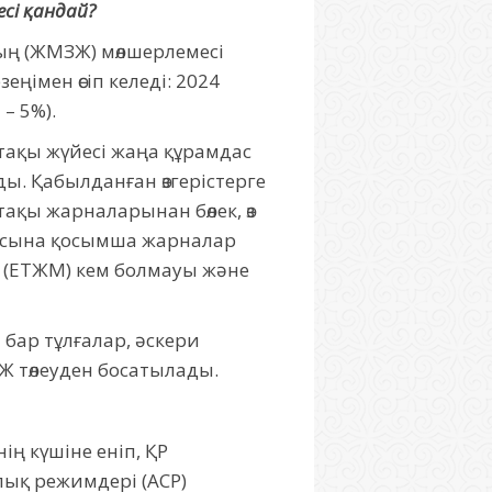
сі қандай?
ың (ЖМЗЖ) мөлшерлемесі
імен өсіп келеді: 2024
– 5%).
тақы жүйесі жаңа құрамдас
ы. Қабылданған өзгерістерге
ақы жарналарынан бөлек, өз
дасына қосымша жарналар
н (ЕТЖМ) кем болмауы және
 бар тұлғалар, әскери
Ж төлеуден босатылады.
ң күшіне еніп, ҚР
лық режимдері (АСР)