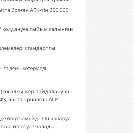
ста болған АЕК-тің 600 000
СР қолдануға тыйым салынған
ерлемелері стандартты:
ға дейін көтеріледі.
е (қосалқы жер пайдаланушы
ФҚ-ларға арналған АСР
де өзгертілмейді. Оны шаруа
ана өзгертуге болады.