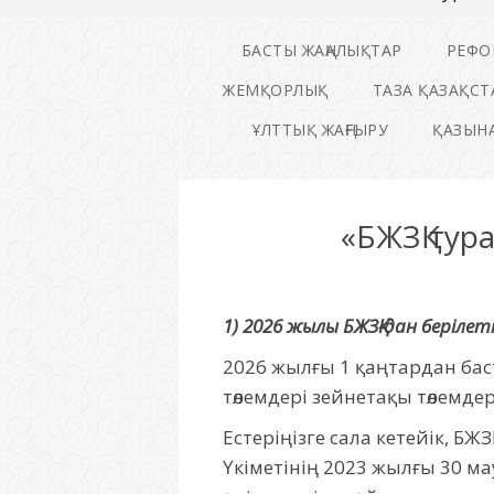
БАСТЫ ЖАҢАЛЫҚТАР
РЕФО
ЖЕМҚОРЛЫҚ
ТАЗА ҚАЗАҚСТ
ҰЛТТЫҚ ЖАҢҒЫРУ
ҚАЗЫНА
«БЖЗҚ тур
1) 2026 жылы
БЖЗҚ-дан
берілет
2026 жылғы 1 қаңтардан бас
төлемдері зейнетақы төлемде
Естеріңізге сала кетейік, БЖ
Үкіметінің 2023 жылғы 30 ма