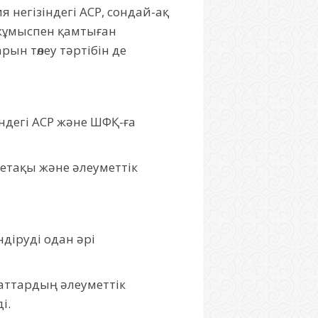
я негізіндегі АСР, сондай-ақ
 жұмыспен қамтыған
ын төлеу тәртібін де
ндегі АСР және ШФҚ-ға
нетақы және әлеуметтік
іруді одан әрі
аттардың әлеуметтік
і.