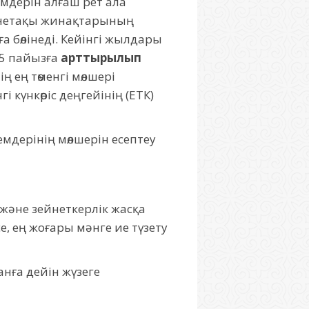
емдерін алғаш рет ала
ейнетақы жинақтарының
а бөлінеді. Кейінгі жылдары
 5 пайызға
арттырылып
 ең төменгі мөлшері
 күнкөріс деңгейінің (ЕТК)
емдерінің мөлшерін есептеу
және зейнеткерлік жасқа
е, ең жоғары мәнге ие түзету
нға дейін жүзеге