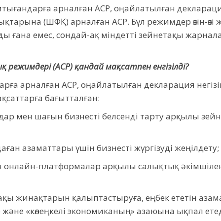
 қамтығандарға арналған АСР, оңайлатылған деклараци
қтарына (ШФҚ) арналған АСР. Бұл режимдер өзін-өзі
 ғана емес, сондай-ақ міндетті зейнетақы жарналар
 режимдері (АСР) қандай мақсатпен енгізілді?
дарға арналған АСР, оңайлатылған декларация негізі
ақсаттарға бағытталған:
ндар мен шағын бизнесті белсенді тарту арқылы зей
н азаматтары үшін бизнесті жүргізуді жеңілдету;
 онлайн-платформалар арқылы салықтық әкімшіленд
қы жинақтарын қалыптастыруға, еңбек ететін азам
 және «көлеңкелі экономиканың» азаюына ықпал етед