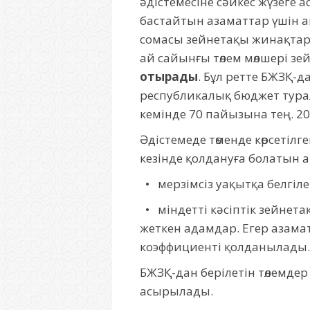
әдістемесіне сәйкес жүзеге 
бастайтын азаматтар үшін а
сомасы зейнетақы жинақтарын 
ай сайынғы төлем мөлшері зе
отырады
. Бұл ретте БЖЗҚ-д
республикалық бюджет туралы
кемінде 70 пайызына тең. 202
Әдістемеде төменде көрсетіл
кезінде қолдануға болатын а
• мерзімсіз уақытқа белгілен
• міндетті кәсіптік зейнет
жеткен адамдар. Егер азамат 
коэффициенті қолданылады.
БЖЗҚ-дан берілетін төлемде
асырылады.