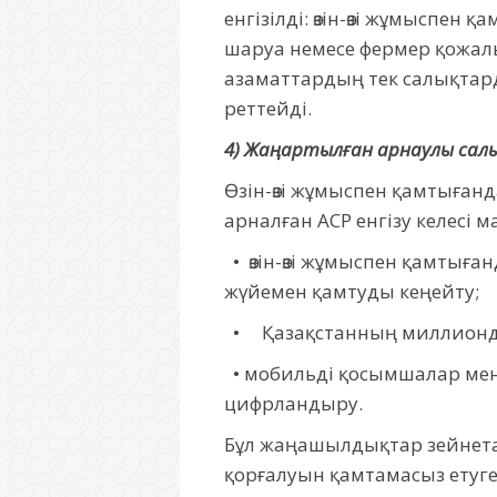
енгізілді: өзін-өзі жұмыспен
шаруа немесе фермер қожалы
азаматтардың тек салықтарды
реттейді.
4) Жаңартылған арнаулы салық
Өзін-өзі жұмыспен қамтыған
арналған АСР енгізу келесі м
• өзін-өзі жұмыспен қамтыға
жүйемен қамтуды кеңейту;
• Қазақстанның миллиондаға
• мобильді қосымшалар мен
цифрландыру.
Бұл жаңашылдықтар зейнета
қорғалуын қамтамасыз етуге