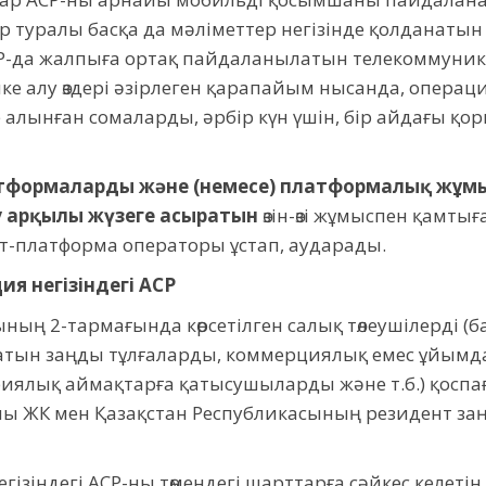
тер туралы басқа да мәліметтер негізінде қолданатын
Р-да жалпыға ортақ пайдаланылатын телекоммуник
ке алу өздері әзірлеген қарапайым нысанда, операц
 алынған сомаларды, әрбір күн үшін, бір айдағы қо
формаларды және (немесе) платформалық жұм
 арқылы жүзеге асыратын
өзін-өзі жұмыспен қамты
-платформа операторы ұстап, аударады.
я негізіндегі АСР
ының 2-тармағында көрсетілген салық төлеушілерді (
асатын заңды тұлғаларды, коммерциялық емес ұйым
ялық аймақтарға қатысушыларды және т.б.) қоспағ
-ны ЖК мен Қазақстан Республикасының резидент за
гізіндегі АСР-ны төмендегі шарттарға сәйкес келетін