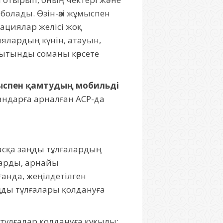
 болады. Өзін-өзі жұмыспен
ациялар желісі жоқ
иялардың күнін, атауын,
рытынды соманы көрсете
ыспен қамтудың мобильді
ғандарға арналған АСР-да
басқа заңды тұлғалардың
дарды, арнайы
анда, жеңілдетілген
ңды тұлғалары қолдануға
 тұлғалар қолдануға құқылы: