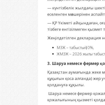
— күнтізбелік жылдағы шекті
еселенген мөлшерінен аспай
— ҚР Үкіметі айқындаған, о
тізбеге енгізілмеген қызмет
Жеңілдетілген декларация н
МЗЖ – табыстың 10%,
ЖМЗЖ – 2026 жылы табыстың
3. Шаруа немесе фермер қ
Қазақстан аумағында жеке м
құқығын қоса алғанда) жер 
қолдануға құқылы.
Шаруа немесе фермер қожалы
қожалығының қызметі қолдан