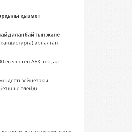
 арқылы қызмет
 пайдаланбайтын және
 қандастарға) арналған.
 еселенген АЕК-тен, ал
міндетті зейнетақы
етінше төлейді.
 отырып, оның чектері және