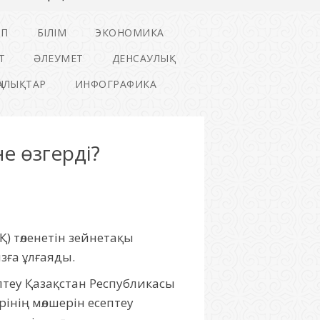
ІП
БІЛІМ
ЭКОНОМИКА
Т
ӘЛЕУМЕТ
ДЕНСАУЛЫҚ
ҢАЛЫҚТАР
ИНФОГРАФИКА
е өзгерді?
 төленетін зейнетақы
зға ұлғаяды.
ептеу Қазақстан Республикасы
інің мөлшерін есептеу