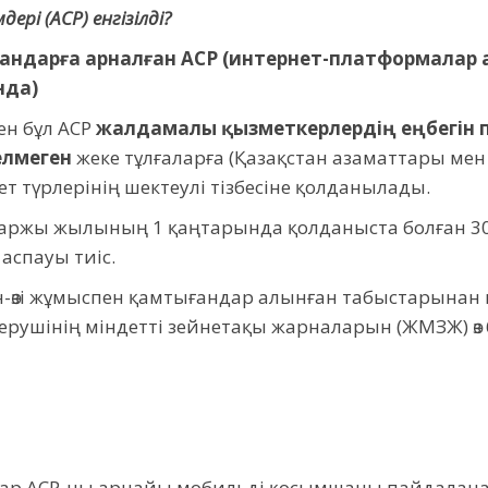
ері (АСР) енгізілді?
тығандарға арналған АСР (интернет-платформалар
нда)
ен бұл АСР
жалдамалы қызметкерлердің еңбегін
елмеген
жеке тұлғаларға (Қазақстан азаматтары мен
ет түрлерінің шектеулі тізбесіне қолданылады.
 қаржы жылының 1 қаңтарында қолданыста болған 300
аспауы тиіс.
н-өзі жұмыспен қамтығандар алынған табыстарынан 
рушінің міндетті зейнетақы жарналарын (ЖМЗЖ) өз б
ндар АСР-ны арнайы мобильді қосымшаны пайдалана