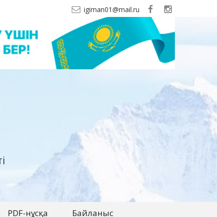
igiman01@mail.ru
і
PDF-нұсқа
Байланыс