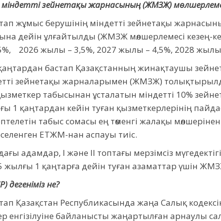
ң міндетті зейнетақы жарнасының (ЖМЗЖ) мөлшерлеме
тап жұмыс берушінің міндетті зейнетақы жарнасын
на дейін ұлғайтылды (ЖМЗЖ мөлшерлемесі кезең-кезең
5%, 2026 жылы – 3,5%, 2027 жылы – 4,5%, 2028 жылы 
 қаңтардан бастап Қазақстанның жинақтаушы зейне
ндетті зейнетақы жарналарымен (ЖМЗЖ) толықтырылд
қызметкер табысынан ұсталатын міндетті 10% зейнет
лғы 1 қаңтардан кейін туған қызметкерлерінің пай
ептелетін табыс сомасы ең төменгі жалақы мөлшеріне
 еселенген ЕТЖМ-нан аспауы тиіс.
ғы адамдар, I және II топтағы мерзімсіз мүгедектігі
5 жылғы 1 қаңтарға дейін туған азаматтар үшін ЖМЗ
) дегеніміз не?
ап Қазақстан Республикасында жаңа Салық кодексіні
стер енгізілуіне байланысты жаңартылған арнаулы са