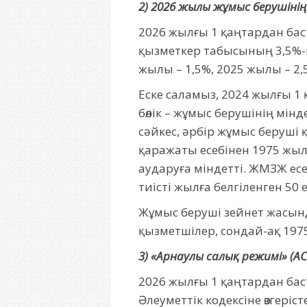
2) 2026 жылы жұмыс берушіні
2026 жылғы 1 қаңтардан бас
қызметкер табысының 3,5%-ы
жылы – 1,5%, 2025 жылы – 2,
Еске саламыз, 2024 жылғы 1
бөлік – жұмыс берушінің мі
сәйкес, әрбір жұмыс беруші 
қаражаты есебінен 1975 жы
аударуға міндетті. ЖМЗЖ ес
тиісті жылға белгіленген 50
Жұмыс беруші зейнет жасында
қызметшілер, сондай-ақ 197
3) «Арнаулы салық режимі» (АСР
2026 жылғы 1 қаңтардан баст
Әлеуметтік кодексіне өзгері