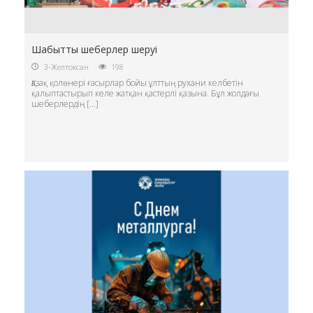
Шабытты шеберлер шеруі
3-Желтоксан
198
Қазақ қолөнері ғасырлар бойы ұлттың рухани келбетін
қалыптастырып келе жатқан қастерлі қазына. Бұл жолдағы
шеберлердің […]