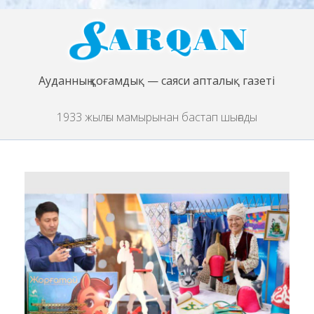
Ауданның қоғамдық — саяси апталық газеті
1933 жылғы мамырынан бастап шығады