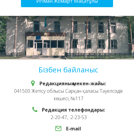
Игіман Жомарт Мақатұлы
Бізбен байланыс
Редакцияның мекен-жайы:
041500 Жетісу облысы Сарқан қаласы Тәуелсіздік
көшесі, №117
Редакция телефондары:
2-20-47, 2-23-53
E-mail
: