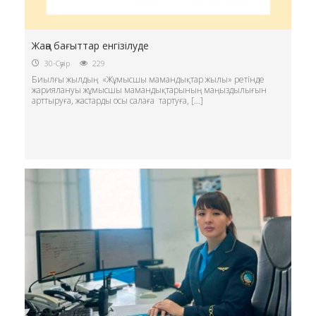
Жаңа бағыттар енгізілуде
30-Сәуір
229
Биылғы жылдың «Жұмысшы мамандықтар жылы» ретінде
жариялануы жұмысшы мамандықтарының маңыздылығын
арттыруға, жастарды осы салаға тартуға, […]