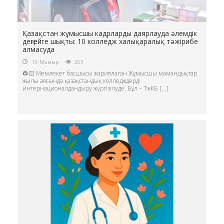
Қазақстан жұмысшы кадрларды даярлауда әлемдік
деңгейге шықты: 10 колледж халықаралық тәжірибе
алмасуда
13-Мамыр
263
👷🏻 Мемлекет басшысы жариялаған Жұмысшы мамандықтар
жылы аясында қазақстандық колледждерді
интернационалдандыру жүргізілуде. Бұл – ТжКБ […]