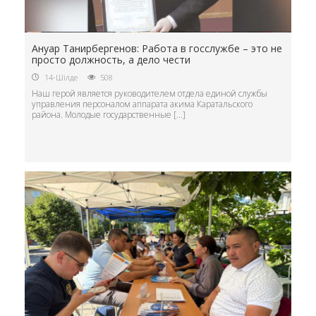
Ануар Танирбергенов: Работа в госслужбе – это не
просто должность, а дело чести
14-Шілде
508
Наш герой является руководителем отдела единой службы
управления персоналом аппарата акима Каратальского
района. Молодые государственные […]