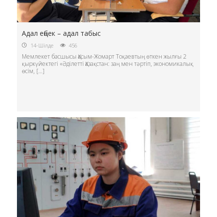
Адал еңбек – адал табыс
14-Шілде
456
Мемлекет басшысы Қасым-Жомарт Тоқаевтың өткен жылғы 2
қыркүйектегі «Әділетті Қазақстан: заң мен тәртіп, экономикалық
өсім, […]