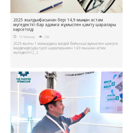
2025 жылдың басынан бері 14,9 мыңнан астам
мүгедектігі бар адамға жұмыспен қамту шаралары
көрсетілді
13-Мамыр
256
2025 жылғы 1 мамырдағы жағдай бойынша жұмыспен қамтуға
жәрдемдесудің түрлі шараларымен 14,9 мыңнан астам
мүгедектігі […]