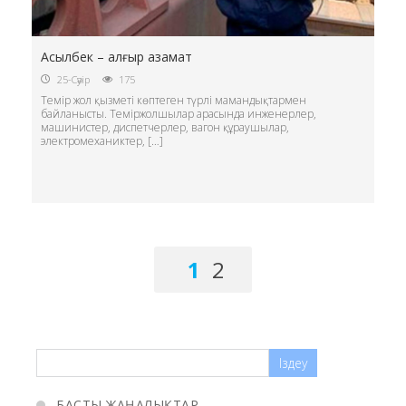
Асылбек – алғыр азамат
25-Сәуір
175
Темір жол қызметі көптеген түрлі мамандықтармен
байланысты. Теміржолшылар арасында инженерлер,
машинистер, диспетчерлер, вагон құраушылар,
электромеханиктер, […]
1
2
БАСТЫ ЖАҢАЛЫҚТАР