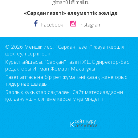
igiman01@mail.ru
«Сарқан газеті» әлеуметтік желіде
Facebook
Instagram
© 2026 Меншік иесі: "Сарқан газеті" жауапкершілігі
шектеулі серіктестігі.
Құрылтайшысы: "Сарқан" газеті ЖШС директор-бас
редакторы Игіман Жомарт Мақатұлы
Газет аптасына бір рет жұма күні қазақ және орыс
тілдерінде шығады.
Барлық құқықтар сақталған. Сайт материалдарын
қолдану үшін сілтеме көрсетуіңіз міндетті.
сайт құру
K
assymov