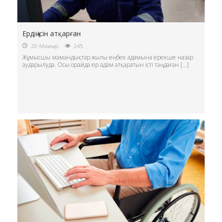
Ердің ісін атқарған
20-Мамыр
245
Жұмысшы мамандықтар жылы еңбек адамына ерекше назар
аударылуда. Осы орайда ер адам атқаратын істі таңдаған […]