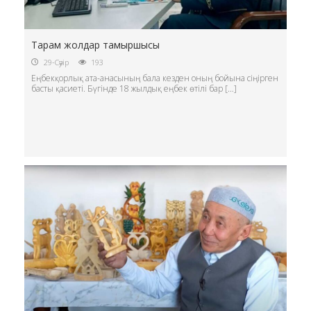
Тарам жолдар тамыршысы
29-Сәуір
193
Еңбекқорлық ата-анасының бала кезден оның бойына сіңірген
басты қасиеті. Бүгінде 18 жылдық еңбек өтілі бар […]