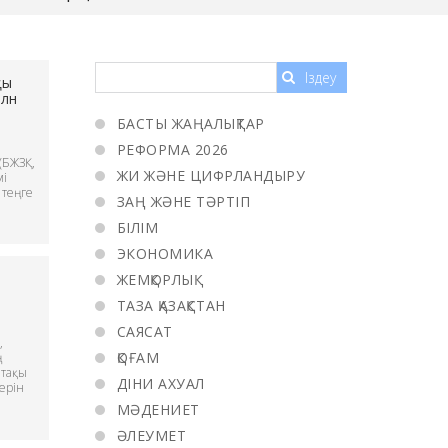
қы
рлн
БАСТЫ ЖАҢАЛЫҚТАР
РЕФОРМА 2026
(БЖЗҚ,
ЖИ ЖӘНЕ ЦИФРЛАНДЫРУ
мі
 теңге
ЗАҢ ЖӘНЕ ТӘРТІП
БІЛІМ
ЭКОНОМИКА
ЖЕМҚОРЛЫҚ
ТАЗА ҚАЗАҚСТАН
САЯСАТ
,
ҚОҒАМ
ң
етақы
ДІНИ АХУАЛ
ерін
МӘДЕНИЕТ
ӘЛЕУМЕТ