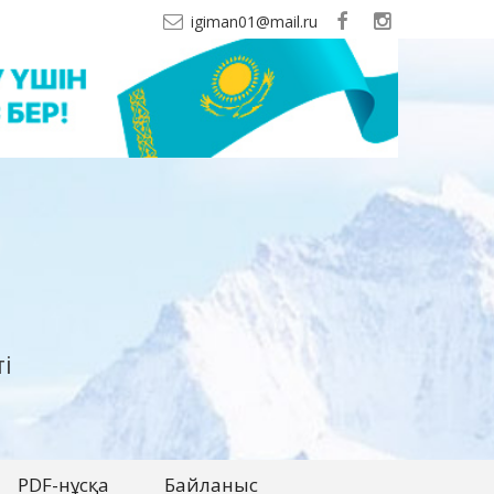
igiman01@mail.ru
і
PDF-нұсқа
Байланыс