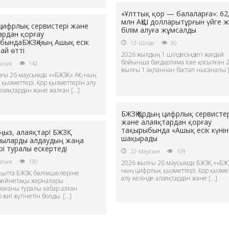
«Ұлттық қор — балаларға»: 62
млн АҚШ долларытұрғын үйге 
 цифрлық сервистері және
білім алуға жұмсалды
ардан қорғау
бындаБЖЗҚ-ның Ашық есік
13-Шілде
90
лай өтті
2026 жылдың 1 шілдесіндегі жағдай
бойынша бағдарлама іске қосылған 
усым
142
жылғы 1 ақпаннан бастап нысаналы 
ғы 26 маусымда ««БЖЗҚ» АҚ-ның
қызметтері. Қор қызметтерін алу
алаяқтардан және жалған […]
БЖЗҚ Қордың цифрлық сервистер
және алаяқтардан қорғау
тақырыбында «Ашық есік күнін
ыз, алаяқтар! БЖЗҚ
шақырады
ыларды алдаудың жаңа
рі туралы ескертеді
22-Маусым
109
усым
130
2026 жылғы 26 маусымда БЖЗҚ ««БЖЗ
ның цифрлық қызметтері. Қор қызме
қытта БЖЗҚ бөлімшелеріне
алу кезінде алаяқтардан және […]
 зейнетақы жарналары
ағаны туралы хабар алған
 жиі жүгінетін болды. […]