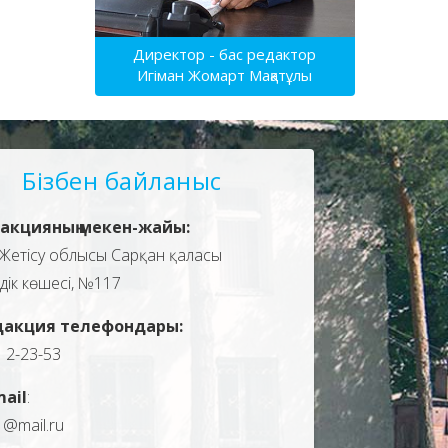
Директор - бас редактор
Игіман Жомарт Мақатұлы
Бізбен байланыс
акцияның мекен-жайы:
Жетісу облысы Сарқан қаласы
здік көшесі, №117
дакция телефондары:
, 2-23-53
mail
:
1@mail.ru