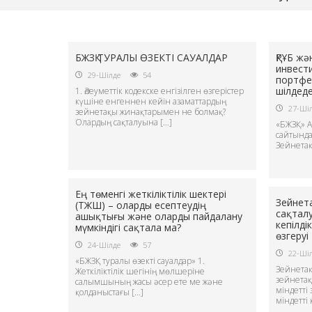
БЖЗҚ ТУРАЛЫ ӨЗЕКТІ САУАЛДАР
ҚРҰБ ж
инвест
29-Шілде
54
портфе
шілдеде
1. Әлеуметтік кодекске енгізілген өзгерістер
күшіне енгеннен кейін азаматтардың
27-Ші
зейнетақы жинақтарымен не болмақ?
Олардың сақталуына […]
«БЖЗҚ» АҚ
сайтында
Зейнетақ
Ең төменгі жеткіліктілік шектері
Зейнет
(ТЖШ) – оларды есептеудің
сақтал
ашықтығы және оларды пайдалану
кепілді
мүмкіндігі сақтала ма?
өзгеруі
24-Шілде
57
22-Ші
«БЖЗҚ туралы өзекті сауалдар» 1.
Зейнета
Жеткіліктілік шегінің мөлшеріне
зейнетақ
салымшының жасы әсер ете ме және
міндетті
қолданыстағы […]
міндетті 