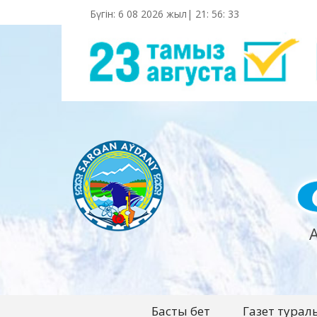
Бүгін: 6 08 2026 жыл|
21
:
56
:
34
Басты бет
Газет турал