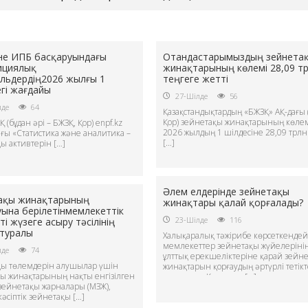
әне ИПБ басқаруындағы
Отандастарымыздың зейнета
ициялық
жинақтарының көлемі 28,09 т
льдердің2026 жылғы 1
теңгеге жетті
гі жағдайы
27-Шілде
56
лде
64
Қазақстандықтардың «БЖЗҚ» АҚ-дағы 
Қор) зейнетақы жинақтарының көле
 (бұдан әрі – БЖЗҚ, Қор) enpf.kz
2026 жылдың 1 шілдесіне 28,09 трлн
ғы «Статистика және аналитика –
[…]
ы активтерін […]
Әлем елдерінде зейнетақы
ақы жинақтарының
жинақтары қалай қорғалады?
уына берілетінмемлекеттік
23-Шілде
116
кті жүзеге асыру тәсілінің
 туралы
Халықаралық тәжірибе көрсеткендей
мемлекеттер зейнетақы жүйелеріні
лде
74
ұлттық ерекшеліктеріне қарай зейн
қы төлемдерін алушылар үшін
жинақтарын қорғаудың әртүрлі тетікт
ы жинақтарының нақты енгізілген
қолданады.Көптеген […]
 зейнетақы жарналары (МЗЖ),
кәсіптік зейнетақы […]