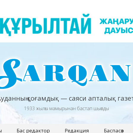
Ауданның қоғамдық — саяси апталық газет
1933 жылғы мамырынан бастап шығады
ы
Бас редактор
Редакция
Баспасөз