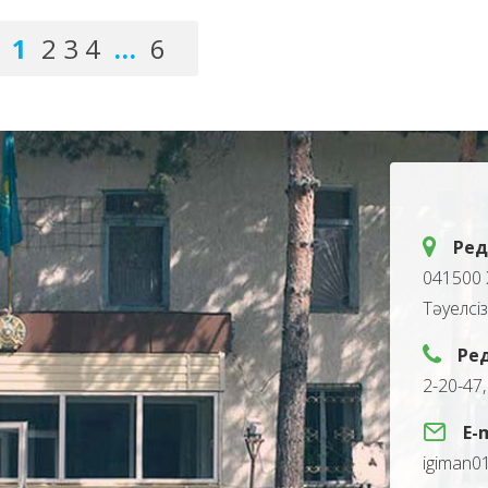
1
2
3
4
…
6
Ред
041500 
Тәуелсі
Ре
2-20-47
E-
igiman0