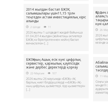
2014 жылдан бастап БЖЗҚ
Қордың
салымшылары үшін11,15 трлн
алаяқт
теңгеден астам инвестициялық кіріс
тақыры
алынды
күні қа
2-Шілде
11
26-Ма
2026 жылғы 1 шілдедегі жағдай бойынша
2026 жыл
01.04.2014 жылдан (зейнетақы активтері
цифрлық 
БЖЗҚ-ға біріктірілгеннен кейін) бастап
кезінде 
жинақталған […]
БЖЗҚ-ның Ашық есік күні: цифрлық
Абайлаң
сервистер, қаржылық қауіпсіздік
салымш
және дербес деректерді қорғау
тәсілде
22-Маусым
107
11-Ма
2026 жылғы 26 маусымда «БЖЗҚ» АҚ
Соңғы уа
барлық ниет білдірушілерді ««БЖЗҚ» АҚ-
міндетті
ның цифрлық қызметтері. Қор қызметтерін
аударылм
[…]
азаматтар