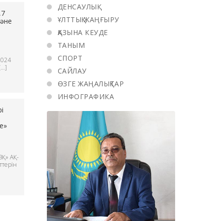
ДЕНСАУЛЫҚ
,7
ҰЛТТЫҚ ЖАҢҒЫРУ
және
ҚАЗЫНА КЕУДЕ
ТАНЫМ
СПОРТ
2024
[…]
САЙЛАУ
ӨЗГЕ ЖАҢАЛЫҚТАР
ИНФОГРАФИКА
і
е»
Қ» АҚ-
ттерін