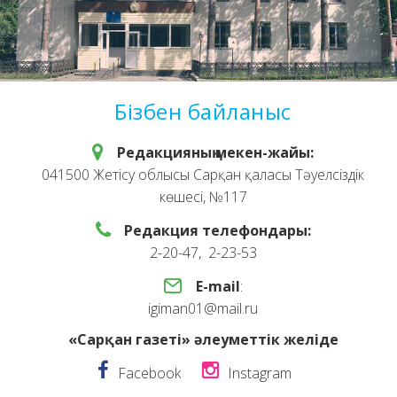
Бізбен байланыс
Редакцияның мекен-жайы:
041500 Жетісу облысы Сарқан қаласы Тәуелсіздік
көшесі, №117
Редакция телефондары:
2-20-47, 2-23-53
E-mail
:
igiman01@mail.ru
«Сарқан газеті» әлеуметтік желіде
Facebook
Instagram