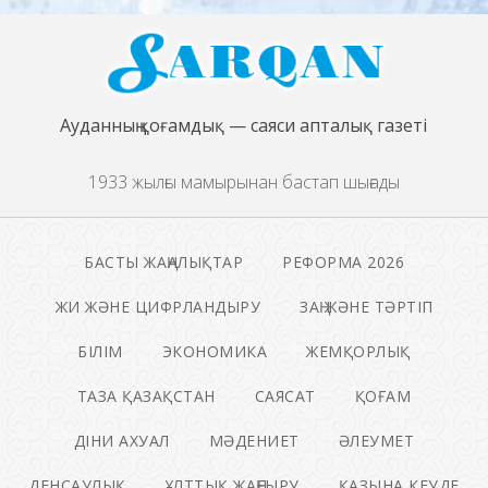
Ауданның қоғамдық — саяси апталық газеті
1933 жылғы мамырынан бастап шығады
БАСТЫ ЖАҢАЛЫҚТАР
РЕФОРМА 2026
ЖИ ЖӘНЕ ЦИФРЛАНДЫРУ
ЗАҢ ЖӘНЕ ТӘРТІП
БІЛІМ
ЭКОНОМИКА
ЖЕМҚОРЛЫҚ
ТАЗА ҚАЗАҚСТАН
САЯСАТ
ҚОҒАМ
ДІНИ АХУАЛ
МӘДЕНИЕТ
ӘЛЕУМЕТ
ДЕНСАУЛЫҚ
ҰЛТТЫҚ ЖАҢҒЫРУ
ҚАЗЫНА КЕУДЕ