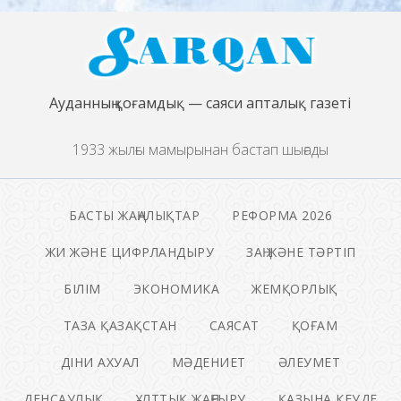
Ауданның қоғамдық — саяси апталық газеті
1933 жылғы мамырынан бастап шығады
БАСТЫ ЖАҢАЛЫҚТАР
РЕФОРМА 2026
ЖИ ЖӘНЕ ЦИФРЛАНДЫРУ
ЗАҢ ЖӘНЕ ТӘРТІП
БІЛІМ
ЭКОНОМИКА
ЖЕМҚОРЛЫҚ
ТАЗА ҚАЗАҚСТАН
САЯСАТ
ҚОҒАМ
ДІНИ АХУАЛ
МӘДЕНИЕТ
ӘЛЕУМЕТ
ДЕНСАУЛЫҚ
ҰЛТТЫҚ ЖАҢҒЫРУ
ҚАЗЫНА КЕУДЕ