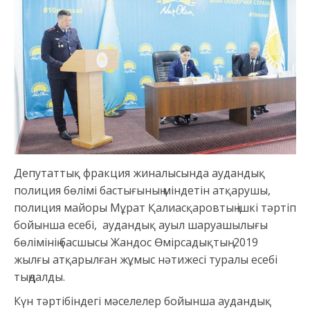
Депутаттық фракция жиналысында аудандық
полиция бөлімі бастығының міндетін атқарушы,
полиция майоры Мұрат Қалиасқаровтың ішкі тәртіп
бойынша есебі, аудандық ауыл шаруашылығы
бөлімінің басшысы Жандос Өмірсадықтың 2019
жылғы атқарылған жұмыс нәтижесі туралы есебі
тыңдалды.
Күн тәртібіндегі мәселелер бойынша аудандық