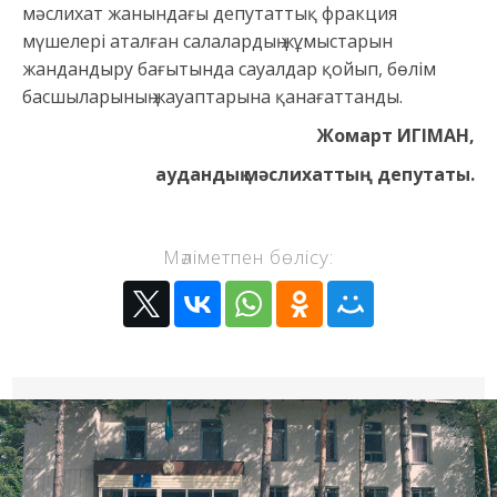
мәслихат жанындағы депутаттық фракция
мүшелері аталған салалардың жұмыстарын
жандандыру бағытында сауалдар қойып, бөлім
басшыларының жауаптарына қанағаттанды.
Жомарт ИГІМАН,
аудандық мәслихаттың депутаты.
Мәліметпен бөлісу: