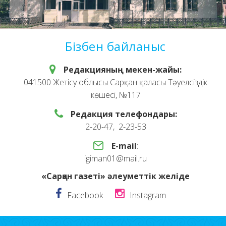
Бізбен байланыс
Редакцияның мекен-жайы:
041500 Жетісу облысы Сарқан қаласы Тәуелсіздік
көшесі, №117
Редакция телефондары:
2-20-47, 2-23-53
E-mail
:
igiman01@mail.ru
«Сарқан газеті» әлеуметтік желіде
Facebook
Instagram