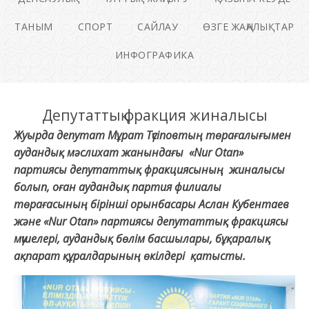
ТАНЫМ
СПОРТ
САЙЛАУ
ӨЗГЕ ЖАҢАЛЫҚТАР
ИНФОГРАФИКА
Депутаттық фракция жиналысы
Жуырда депутат Мұрат Түсіповтың төрағалығымен
аудандық мәслихат жанындағы «Nur Otan»
партиясы депутаттық фракциясының жиналысы
болып, оған аудандық партия филиалы
төрағасының бірінші орынбасары Аслан Кубентаев
және «Nur Otan» партиясы депутаттық фракциясы
мүшелері, аудандық бөлім басшылары, бұқаралық
ақпарат құралдарының өкілдері қатысты.