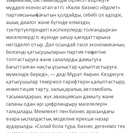
заңнамалық бастамаларды бірлесіп əзірлеуге
мүдделі екенін атап өтті. «Көлік бизнесі «Əділет»
партиясының бағытын қолдайды, себебі ол əділдік,
ашық диалог жəне бүгінде еліміздің
түкпіртүкпіріндегі кəсіпкерлерді толғандырған
мəселелерді іс жүзінде шешу қағидаттарына
негізделіп отыр. Дəл осындай тəсіл экономиканың
белсенді қатысушыларын партия төңірегіне
топтастыруға жəне салаларды дамытуға
бағытталған нақты ұсыныстар қалыптастыруға
мүмкіндік береді», — деді Мұрат Амрин. Кездесуге
қатысушылар теміржол тарифтерін қалыптастыру,
инвестиция тарту, халықаралық автомобиль
тасымалдарын, жүк авиациясын дамыту жəне
саланы одан əрі цифрландыру мəселелерін
талқылады. Мемлекет пен бизнес арасындағы
өзара ықпалдастық моделіне ерекше назар
аударылды. «Солай бола тұра, бизнес дегеніміз тек