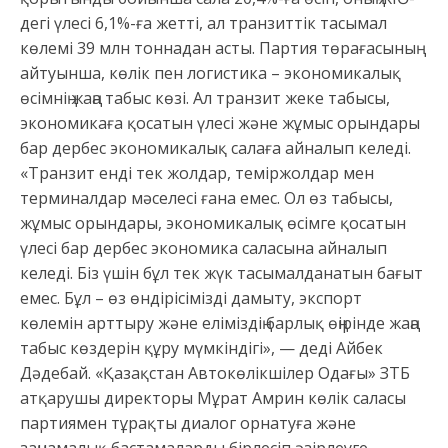
дегі үлесі 6,1%-ға жетті, ал транзиттік тасымал
көлемі 39 млн тоннадан асты. Партия төрағасының
айтуынша, көлік пен логистика – экономикалық
өсімнің жаңа табыс көзі. Ал транзит жеке табысы,
экономикаға қосатын үлесі жəне жұмыс орындары
бар дербес экономикалық салаға айналып келеді.
«Транзит енді тек жолдар, теміржолдар мен
терминалдар мəселесі ғана емес. Ол өз табысы,
жұмыс орындары, экономикалық өсімге қосатын
үлесі бар дербес экономика саласына айналып
келеді. Біз үшін бұл тек жүк тасымалданатын бағыт
емес. Бұл – өз өндірісімізді дамыту, экспорт
көлемін арттыру жəне еліміздің барлық өңірінде жаңа
табыс көздерін құру мүмкіндігі», — деді Айбек
Дəдебай. «Қазақстан Автокөлікшілер Одағы» ЗТБ
атқарушы директоры Мұрат Амрин көлік саласы
партиямен тұрақты диалог орнатуға жəне