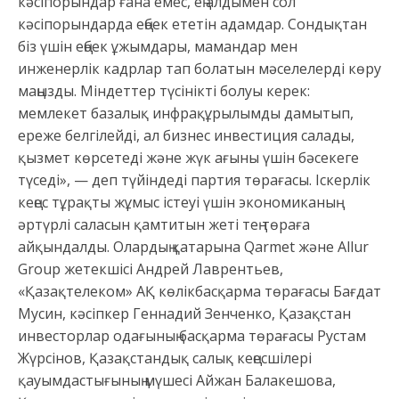
кəсіпорындар ғана емес, ең алдымен сол
кəсіпорындарда еңбек ететін адамдар. Сондықтан
біз үшін еңбек ұжымдары, мамандар мен
инженерлік кадрлар тап болатын мəселелерді көру
маңызды. Міндеттер түсінікті болуы керек:
мемлекет базалық инфрақұрылымды дамытып,
ереже белгілейді, ал бизнес инвестиция салады,
қызмет көрсетеді жəне жүк ағыны үшін бəсекеге
түседі», — деп түйіндеді партия төрағасы. Іскерлік
кеңес тұрақты жұмыс істеуі үшін экономиканың
əртүрлі саласын қамтитын жеті тең төраға
айқындалды. Олардың қатарына Qarmet жəне Allur
Group жетекшісі Андрей Лаврентьев,
«Қазақтелеком» АҚ көлікбасқарма төрағасы Бағдат
Мусин, кəсіпкер Геннадий Зенченко, Қазақстан
инвесторлар одағының басқарма төрағасы Рустам
Жүрсінов, Қазақстандық салық кеңесшілері
қауымдастығының мүшесі Айжан Балакешова,