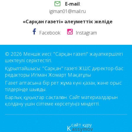
E-mail
:
igiman01@mail.ru
«Сарқан газеті» әлеуметтік желіде
Facebook
Instagram
© 2026 Меншік иесі: "Сарқан газеті" жауапкершілігі
шектеулі серіктестігі.
Құрылтайшысы: "Сарқан" газеті ЖШС директор-бас
редакторы Игіман Жомарт Мақатұлы
Газет аптасына бір рет жұма күні қазақ және орыс
тілдерінде шығады.
Барлық құқықтар сақталған. Сайт материалдарын
қолдану үшін сілтеме көрсетуіңіз міндетті.
сайт құру
K
assymov