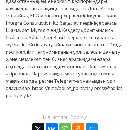
Қазақстанның жеңіл өнеркəсіп кəсіпорындары
қауымдастығының вице-президенті Инна Апенко,
сондай-ақ ERG менеджерлер кеңесінің мүшесі жəне
Integra Construction KZ бақылау кеңесінің төрағасы
Шахмұрат Мүтəліп енді. Кездесу қорытындысы
бойынша Айбек Дəдебай Іскерлік кеңес тұрақты
жұмыс істейтін алаңға айналатынын атап өтті. Онда
кəсіпкерлікті, экономиканың түрлі саласын дамыту
жəне мемлекет пен бизнес арасындағы өзара
ықпалдастықты жетілдіру жөніндегі бастамалар
əзірленеді. Партияның қызметі туралы қосымша
жаңалықтарды ресми Telegram-арнамыздан оқи
аласыздар: https://t.me/adilet_partiyasy press@adilet-
partiyasy.kz
Мәліметпен бөлісу: