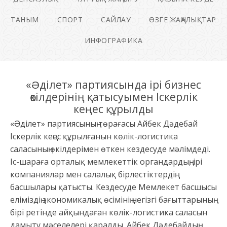
ТАНЫМ
СПОРТ
САЙЛАУ
ӨЗГЕ ЖАҢАЛЫҚТАР
ИНФОГРАФИКА
«Əділет» партиясында ірі бизнес
өкілдерінің қатысуымен Іскерлік
кеңес құрылды
«Əділет» партиясының төрағасы Айбек Дəдебай
Іскерлік кеңес құрылғанын көлік-логистика
саласының өкілдерімен өткен кездесуде мəлімдеді.
Іс-шараға орталық мемлекеттік органдардың, ірі
компаниялар мен салалық бірлестіктердің
басшылары қатысты. Кездесуде Мемлекет басшысы
еліміздің экономикалық өсімінің негізгі бағыттарының
бірі ретінде айқындаған көлік-логистика саласын
дамыту мəселелері қаралды. Айбек Дəдебайдың