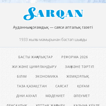
Ауданның қоғамдық — саяси апталық газеті
1933 жылғы мамырынан бастап шығады
БАСТЫ ЖАҢАЛЫҚТАР
РЕФОРМА 2026
ЖИ ЖӘНЕ ЦИФРЛАНДЫРУ
ЗАҢ ЖӘНЕ ТӘРТІП
БІЛІМ
ЭКОНОМИКА
ЖЕМҚОРЛЫҚ
ТАЗА ҚАЗАҚСТАН
САЯСАТ
ҚОҒАМ
ДІНИ АХУАЛ
МӘДЕНИЕТ
ӘЛЕУМЕТ
ДЕНСАУЛЫҚ
ҰЛТТЫҚ ЖАҢҒЫРУ
ҚАЗЫНА КЕУДЕ