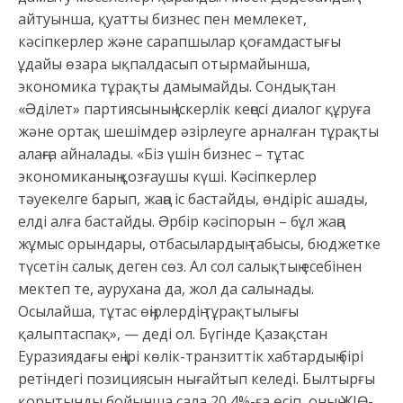
айтуынша, қуатты бизнес пен мемлекет,
кəсіпкерлер жəне сарапшылар қоғамдастығы
ұдайы өзара ықпалдасып отырмайынша,
экономика тұрақты дамымайды. Сондықтан
«Əділет» партиясының Іскерлік кеңесі диалог құруға
жəне ортақ шешімдер əзірлеуге арналған тұрақты
алаңға айналады. «Біз үшін бизнес – тұтас
экономиканың қозғаушы күші. Кəсіпкерлер
тəуекелге барып, жаңа іс бастайды, өндіріс ашады,
елді алға бастайды. Əрбір кəсіпорын – бұл жаңа
жұмыс орындары, отбасылардың табысы, бюджетке
түсетін салық деген сөз. Ал сол салықтың есебінен
мектеп те, аурухана да, жол да салынады.
Осылайша, тұтас өңірлердің тұрақтылығы
қалыптаспақ», — деді ол. Бүгінде Қазақстан
Еуразиядағы ең ірі көлік-транзиттік хабтардың бірі
ретіндегі позициясын нығайтып келеді. Былтырғы
қорытынды бойынша сала 20,4%-ға өсіп, оның ЖІӨ-