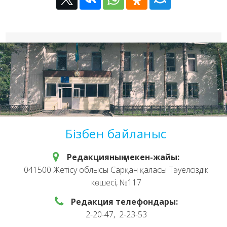
Бізбен байланыс
Редакцияның мекен-жайы:
041500 Жетісу облысы Сарқан қаласы Тәуелсіздік
көшесі, №117
Редакция телефондары:
2-20-47, 2-23-53