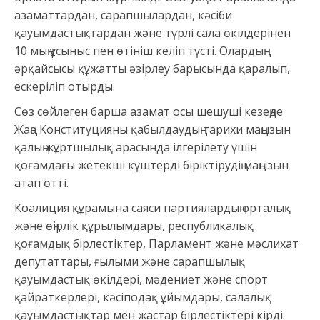
азаматтардан, сарапшылардан, кәсіби
қауымдастықтардан және түрлі сала өкілдерінен
10 мың ұсыныс пен өтініш келіп түсті. Олардың
әрқайсысы құжатты әзірлеу барысында қаралып,
ескеріліп отырды.
Сөз сөйлеген барша азамат осы шешуші кезеңде
Жаңа Конституцияны қабылдаудың тарихи маңызын
қалың жұртшылық арасында ілгерілету үшін
қоғамдағы жетекші күштерді біріктірудің маңызын
атап өтті.
Коалиция құрамына саяси партиялардың орталық
және өңірлік құрылымдары, республикалық
қоғамдық бірлестіктер, Парламент және мәслихат
депутаттары, ғылыми және сарапшылық
қауымдастық өкілдері, мәдениет және спорт
қайраткерлері, кәсіподақ ұйымдары, салалық
қауымдастықтар мен жастар бірлестіктері кірді.