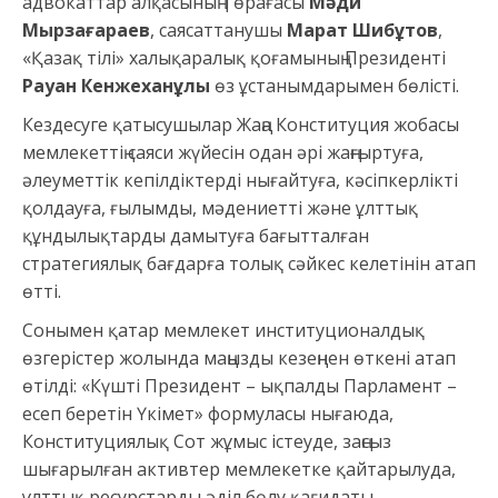
адвокаттар алқасының Төрағасы
Мәди
Мырзағараев
, саясаттанушы
Марат Шибұтов
,
«Қазақ тілі» халықаралық қоғамының Президенті
Рауан Кенжеханұлы
өз ұстанымдарымен бөлісті.
Кездесуге қатысушылар Жаңа Конституция жобасы
мемлекеттің саяси жүйесін одан әрі жаңғыртуға,
әлеуметтік кепілдіктерді нығайтуға, кәсіпкерлікті
қолдауға, ғылымды, мәдениетті және ұлттық
құндылықтарды дамытуға бағытталған
стратегиялық бағдарға толық сәйкес келетінін атап
өтті.
Сонымен қатар мемлекет институционалдық
өзгерістер жолында маңызды кезеңнен өткені атап
өтілді: «Күшті Президент – ықпалды Парламент –
есеп беретін Үкімет» формуласы нығаюда,
Конституциялық Сот жұмыс істеуде, заңсыз
шығарылған активтер мемлекетке қайтарылуда,
ұлттық ресурстарды әділ бөлу қағидаты