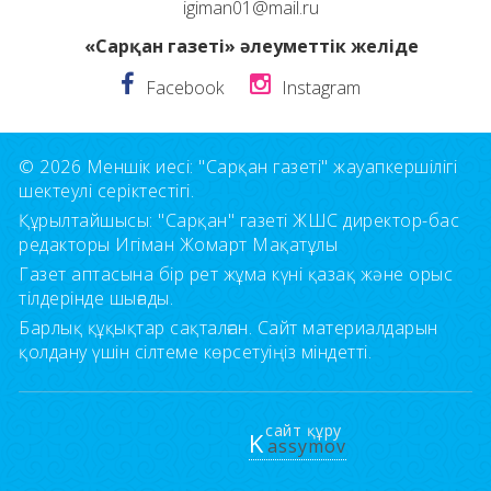
igiman01@mail.ru
«Сарқан газеті» әлеуметтік желіде
Facebook
Instagram
© 2026 Меншік иесі: "Сарқан газеті" жауапкершілігі
шектеулі серіктестігі.
Құрылтайшысы: "Сарқан" газеті ЖШС директор-бас
редакторы Игіман Жомарт Мақатұлы
Газет аптасына бір рет жұма күні қазақ және орыс
тілдерінде шығады.
Барлық құқықтар сақталған. Сайт материалдарын
қолдану үшін сілтеме көрсетуіңіз міндетті.
сайт құру
K
assymov