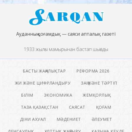
Ауданның қоғамдық — саяси апталық газеті
1933 жылғы мамырынан бастап шығады
БАСТЫ ЖАҢАЛЫҚТАР
РЕФОРМА 2026
ЖИ ЖӘНЕ ЦИФРЛАНДЫРУ
ЗАҢ ЖӘНЕ ТӘРТІП
БІЛІМ
ЭКОНОМИКА
ЖЕМҚОРЛЫҚ
ТАЗА ҚАЗАҚСТАН
САЯСАТ
ҚОҒАМ
ДІНИ АХУАЛ
МӘДЕНИЕТ
ӘЛЕУМЕТ
ДЕНСАУЛЫҚ
ҰЛТТЫҚ ЖАҢҒЫРУ
ҚАЗЫНА КЕУДЕ