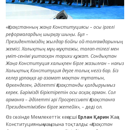
«Қазақстанның жаңа Конституциясы – осы іргелі
реформалардың шырқау шыңы. Бұл –
Президентіміздің жылдар бойғы ой-толғамдарының
жемісі. Халықтың мұң-мұқтажы, талап-тілегі мен
үміт-сенімі ұштасқан тарихи құжат. Сондықтан
Жаңа Конституция халықпен бірге жазылған – нағыз
Халықтық Конституция деуге толық негіз бар. Біз
келер ұрпаққа әр азамат мақтан тұтатын,
Өркендеген, Әділетті Қазақстанды қалдыруымыз
керек. Бәрімізді біріктіретін осы асқақ арман. Сол
арманға – Әділетті әрі Прогрессивті Қазақстанға
Президентімізбен бірге жетейік»,
–
деді ол.
Өз сөзінде Мемлекеттік кеңесші
Ерлан Қарин
Жаңа
Конституцияның маңызына тоқталды:
«Қазақстан