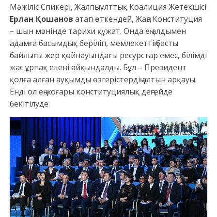
Мәжіліс Спикері, Жалпыұлттық Коалиция Жетекшісі
Ерлан Қошанов
атап өткендей, Жаңа Конституция
– шын мәнінде тарихи құжат. Онда ең алдымен
адамға басымдық беріліп, мемлекеттің басты
байлығы жер қойнауындағы ресурстар емес, білімді
жас ұрпақ екені айқындалды. Бұл – Президент
қолға алған ауқымды өзгерістердің алтын арқауы.
Енді ол ең жоғары конституциялық деңгейде
бекітілуде.