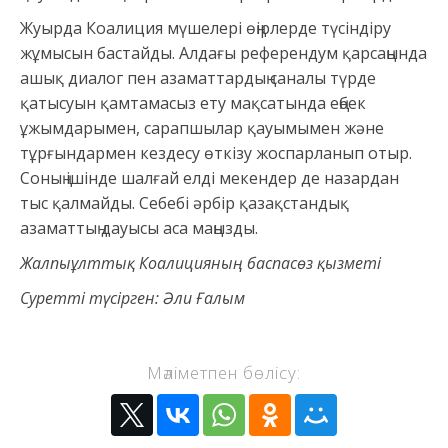
Жуырда Коалиция мүшелері өңірлерде түсіндіру
жұмысын бастайды. Алдағы референдум қарсаңында
ашық диалог пен азаматтардың саналы түрде
қатысуын қамтамасыз ету мақсатында еңбек
ұжымдарымен, сарапшылар қауымымен және
тұрғындармен кездесу өткізу жоспарланып отыр.
Соның ішінде шалғай елді мекендер де назардан
тыс қалмайды. Себебі әрбір қазақстандық
азаматтың дауысы аса маңызды.
Жалпыұлттық Коалицияның баспасөз қызметі
Суретті түсірген: Әли Ғалым
Мәліметпен бөлісу: