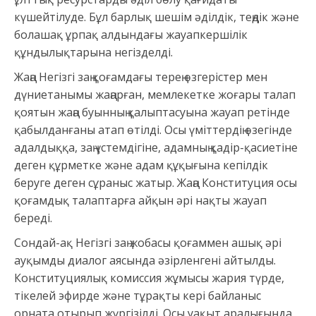
күшейтілуде. Бұл барлық шешім әділдік, теңдік және
болашақ ұрпақ алдындағы жауапкершілік
құндылықтарына негізделді.
Жаңа Негізгі заң қоғамдағы терең өзгерістер мен
дүниетанымы жаңарған, мемлекетке жоғары талап
қоятын жаңа буынның қалыптасуына жауап ретінде
қабылданғаны атап өтілді. Осы үміттердің өзегінде
адалдыққа, заң үстемдігіне, адамның қадір-қасиетіне
деген құрметке және адам құқығына кепілдік
беруге деген сұраныс жатыр. Жаңа Конституция осы
қоғамдық талаптарға айқын әрі нақты жауап
береді.
Сондай-ақ Негізгі заң жобасы қоғаммен ашық әрі
ауқымды диалог аясында әзірленгені айтылды.
Конституциялық комиссия жұмысы жария түрде,
тікелей эфирде және тұрақты кері байланыс
орната отырып жүргізілді. Осы уақыт аралығында