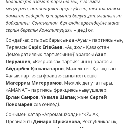
болашақта азаматтары білімді, ғылымды
меңгерген, инновацияға арқа сүйеген, технологиясы
дамыған елдердің қатарында болуға ұмтылатынын
байқатты. Сондықтан, бұл елдің өркендеуіне жаңа
серпін беретін Конституция»,
– деді ол.
Сондай-ақ отырыс барысында «Ауыл» партиясының
Төрағасы
Серік Егізбаев
, «Ақ жол» Қазақстан
Демократиялық партиясының Төрағасы
Азат
Перуашев
, «Respublica» партиясының Төрағасы
Айдарбек Қожаназаров
, Мәжілістегі Қазақстан
Халық партиясы фракциясының жетекшісі
Магеррам Магеррамов
, Мәжіліс депутаттары,
«AMANAT» партиясы фракциясының мүшелері
Ерлан Саиров
,
Үнзила Шапақ
және
Сергей
Пономарев
сөз сөйледі.
Сонымен қатар «АгромашХолдингKZ» АҚ
Президенті
Динара Шүкіжанова
, Республикалық