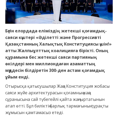
Бүгін елордада еліміздің жетекші қоғамдық-
саяси күштері «Әділетті және Прогрессивті
Қазақстанның Халықтық Конституциясы үшін!»
атты Жалпыұлттық коалицияға бірікті. Оның
құрамына бес жетекші саяси партияның
өкілдері мен миллиондаған азаматтың
мүддесін білдіретін 300-ден астам қоғамдық
ұйым енді.
Отырысқа қатысушылар Жаңа Конституция жобасы
саяси жүйе архитектурасын қоғамның жаңа
сұранысына сай түбегейлі қайта жаңғыртатынын
атап өтті. Бұл биліктің барлық тармағының тұрақты
жұмысын қамтамасыз етеді.