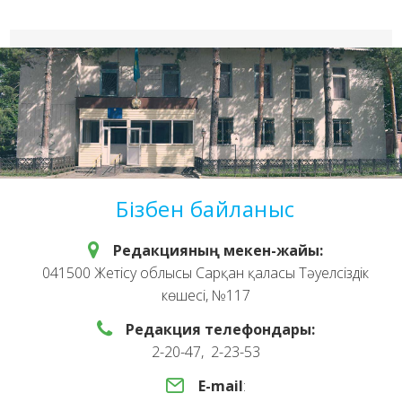
Бізбен байланыс
Редакцияның мекен-жайы:
041500 Жетісу облысы Сарқан қаласы Тәуелсіздік
көшесі, №117
Редакция телефондары:
2-20-47, 2-23-53
E-mail
: