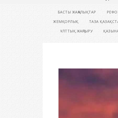
БАСТЫ ЖАҢАЛЫҚТАР
РЕФО
ЖЕМҚОРЛЫҚ
ТАЗА ҚАЗАҚСТ
ҰЛТТЫҚ ЖАҢҒЫРУ
ҚАЗЫНА