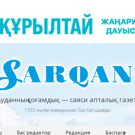
Ауданның қоғамдық — саяси апталық газет
1933 жылғы мамырынан бастап шығады
ы
Бас редактор
Редакция
Баспасөз