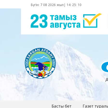
Бүгін: 7 08 2026 жыл|
14
:
25
:
11
Басты бет
Газет турал