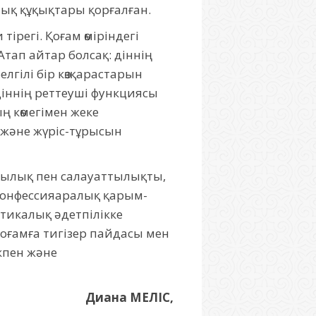
лық құқықтары қорғалған.
ірегі. Қоғам өміріндегі
тап айтар болсақ: діннің
гiлi бiр көзқарастарын
 Дiннiң реттеушi функциясы
ң көмегiмен жеке
және жүрiс-тұрысын
дылық пен салауаттылықты,
конфессияаралық қарым-
тикалық әдетпілікке
қоғамға тигізер пайдасы мен
ікпен және
Диана МЕЛІС,