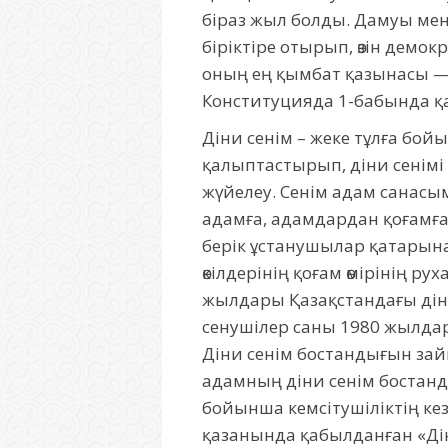
біраз жыл болды. Дамуы мен 
біріктіре отырып, өзін дем
оның ең қымбат қазынасы — 
Конституцияда 1-бабында қ
Діни сенім – жеке тұлға бойы
қалыптастырып, діни сенімі
жүйелеу. Сенім адам санасы
адамға, адамдардан қоғамға ә
берік ұстанушылар қатарына
өкілдерінің қоғам өмірінің 
жылдары Қазақстандағы дінг
сенушілер саны 1980 жылдар
Діни сенім бостандығын зай
адамның діни сенім бостанды
бойынша кемсітушіліктің ке
қазанында қабылданған «Дін