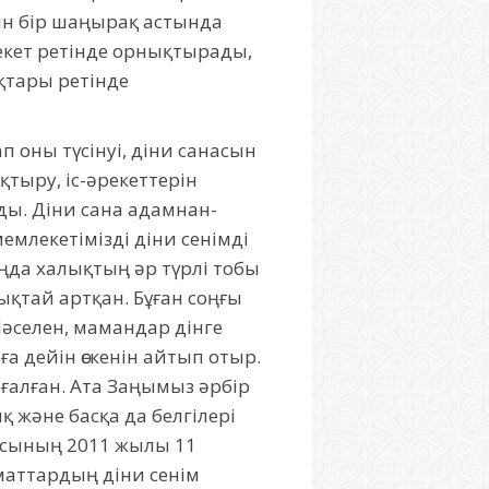
ерін бір шаңырақ астында
лекет ретінде орнықтырады,
қтары ретінде
п оны түсінуі, діни санасын
тыру, іс-әрекеттерін
ды. Діни сана адамнан-
емлекетімізді діни сенімді
ңда халықтың әр түрлі тобы
ықтай артқан. Бұған соңғы
әселен, мамандар дінге
 дейін өскенін айтып отыр.
ғалған. Ата Заңымыз әрбір
 және басқа да белгілері
касының 2011 жылы 11
маттардың дiни сенiм