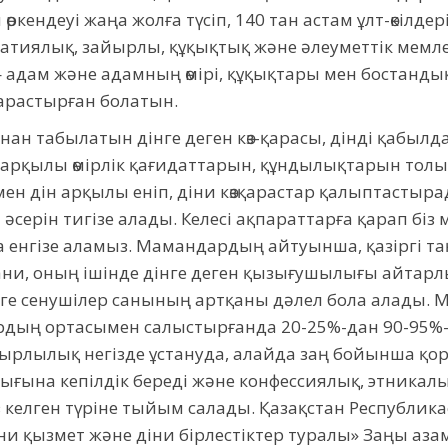
өркендеуі жаңа жолға түсіп, 140 тан астам ұлт-өкілд
ократиялық, зайырлы, құқықтық және әлеуметтік мем
адам және адамның өмірі, құқықтары мен бостанды
арастырған болатын.
нан табылатын дінге деген көз-қарасы, дінді қабылда
 арқылы өмірлік қағидаттарын, құндылықтарын толық
мен дін арқылы еніп, діни көзқарастар қалыптастыра
серін тигізе алады. Келесі ақпараттарға қарап біз м
 енгізе аламыз. Мамандардың айтуынша, қазіргі та
рухани, оның ішінде дінге деген қызығушылығы айтарл
е сенушілер санының артқаны дәлел бола алады. М
дың ортасымен салыстырғанда 20-25%-дан 90-95%-ға
ырлылық негізде ұстануда, алайда заң бойынша қор
ғына кепілдік береді және конфессиялық, этникалық
з келген түріне тыйым салады. Қазақстан Республи
и қызмет және діни бірлестіктер туралы» Заңы аза