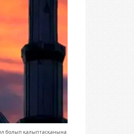
а ел болып қалыптасқанына