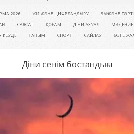
РМА 2026
ЖИ ЖӘНЕ ЦИФРЛАНДЫРУ
ЗАҢ ЖӘНЕ ТӘРТ
АН
САЯСАТ
ҚОҒАМ
ДІНИ АХУАЛ
МӘДЕНИЕ
 КЕУДЕ
ТАНЫМ
СПОРТ
САЙЛАУ
ӨЗГЕ ЖА
Діни сенім бостандығы