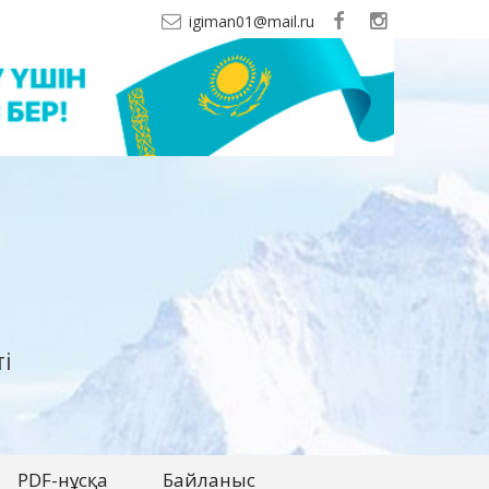
igiman01@mail.ru
і
PDF-нұсқа
Байланыс