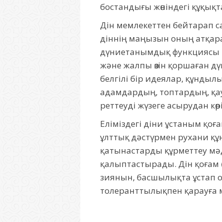
бостандығы жөнiндегi құқықт
Дін мемлекеттен бейтарап сан
діннің маңызын оның атқара
дүниетанымдық функциясы – 
және жалпы өзін қоршаған дү
белгiлi бiр идеялар, құндылы
адамдардың, топтардың, қа
реттеуді жүзеге асырудан көрi
Еліміздегі діни ұстаным қ
ұлттық дәстүрмен рухани қ
қатынастарды құрметтеу мәд
қалыптастырады. Дін қоғам ө
зиянын, басшылықта ұстап от
толеранттылықпен қарауға м