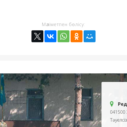
Мәліметпен бөлісу:
Ред
041500 
Тәуелсі