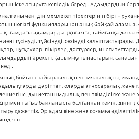
арын iске асыруға кепiлдiк береді. Адамдардың бар
алғанымен, дін мемлекет тіректерінің бірі – рухани т
тын негізгі функцияларынан анық байқай аламыз. А
қоғамдағы адамдардың қоғамға, табиғатқа деген бел
ниенi түсiнуді, түйсiнуді, сезiнудi қалыптастырады.
қтар, нұсқаулар, пiкiрлер, дәстүрлер, институттарды
уымдардың әрекетi, қарым-қатынастарын, санасын 
недi.
оғамның бойына зайырлылық пен зиялылықты, иман
ұндылықтарды дәріптеп, оларды этносаралық және 
ениетіне, дүниетанымдылық пен төзімділікке және э
мірімен тығыз байланыста болғаннан кейін, діннің 
ыру қажетпіз. Әр адам өзіне және қоғамға әділеттіл
індетті.