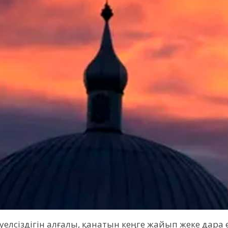
әуелсіздігін алғалы, қанатын кеңге жайып жеке дар