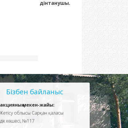
дінтанушы.
Бізбен байланыс
акцияның мекен-жайы:
Жетісу облысы Сарқан қаласы
здік көшесі, №117