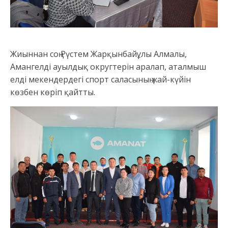
Жиыннан соң Рүстем Жарқынбайұлы Алмалы,
Амангелді ауылдық округтерін аралап, аталмыш
елді мекендердегі спорт саласының жай-күйін
көзбен көріп қайтты.