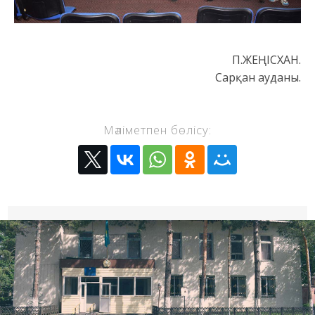
П.ЖЕҢІСХАН.
Сарқан ауданы.
Мәліметпен бөлісу: