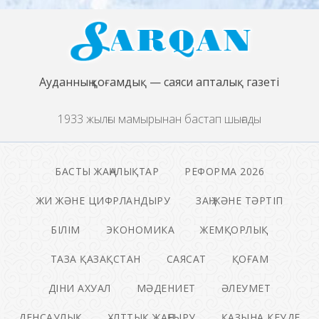
Ауданның қоғамдық — саяси апталық газеті
1933 жылғы мамырынан бастап шығады
БАСТЫ ЖАҢАЛЫҚТАР
РЕФОРМА 2026
ЖИ ЖӘНЕ ЦИФРЛАНДЫРУ
ЗАҢ ЖӘНЕ ТӘРТІП
БІЛІМ
ЭКОНОМИКА
ЖЕМҚОРЛЫҚ
ТАЗА ҚАЗАҚСТАН
САЯСАТ
ҚОҒАМ
ДІНИ АХУАЛ
МӘДЕНИЕТ
ӘЛЕУМЕТ
ДЕНСАУЛЫҚ
ҰЛТТЫҚ ЖАҢҒЫРУ
ҚАЗЫНА КЕУДЕ