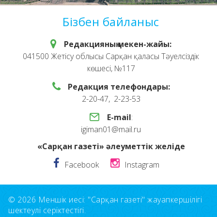
Бізбен байланыс
Редакцияның мекен-жайы:
041500 Жетісу облысы Сарқан қаласы Тәуелсіздік
көшесі, №117
Редакция телефондары:
2-20-47, 2-23-53
E-mail
:
igiman01@mail.ru
«Сарқан газеті» әлеуметтік желіде
Facebook
Instagram
© 2026 Меншік иесі: "Сарқан газеті" жауапкершілігі
шектеулі серіктестігі.