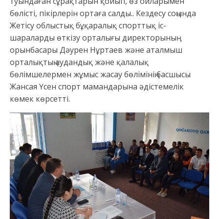
туындаған сұрақтарын қойып, өз ойларымен
бөлісті, пікірлерін ортаға салды.. Кездесу соңында
Жетісу облыстық бұқаралық спорттық іс-
шараларды өткізу орталығы директорының
орынбасары Дәурен Нұртаев және аталмыш
орталықтың аудандық және қалалық
бөлімшелермен жұмыс жасау бөлімінің басшысы
Жансая Үсен спорт мамандарына әдістемелік
көмек көрсетті.