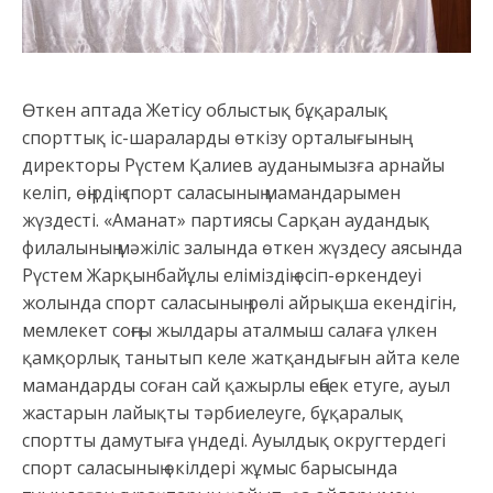
Өткен аптада Жетісу облыстық бұқаралық
спорттық іс-шараларды өткізу орталығының
директоры Рүстем Қалиев ауданымызға арнайы
келіп, өңірдің спорт саласының мамандарымен
жүздесті. «Аманат» партиясы Сарқан аудандық
филалының мәжіліс залында өткен жүздесу аясында
Рүстем Жарқынбайұлы еліміздің өсіп-өркендеуі
жолында спорт саласының рөлі айрықша екендігін,
мемлекет соңғы жылдары аталмыш салаға үлкен
қамқорлық танытып келе жатқандығын айта келе
мамандарды соған сай қажырлы еңбек етуге, ауыл
жастарын лайықты тәрбиелеуге, бұқаралық
спортты дамутыға үндеді. Ауылдық округтердегі
спорт саласының өкілдері жұмыс барысында