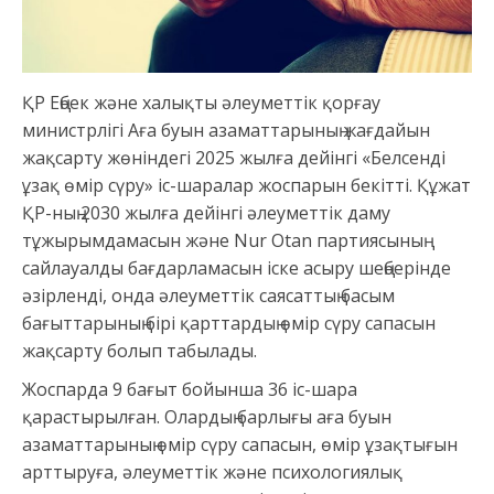
ҚР Еңбек және халықты әлеуметтік қорғау
министрлігі Аға буын азаматтарының жағдайын
жақсарту жөніндегі 2025 жылға дейінгі «Белсенді
ұзақ өмір сүру» іс-шаралар жоспарын бекітті. Құжат
ҚР-ның 2030 жылға дейінгі әлеуметтік даму
тұжырымдамасын және Nur Otan партиясының
сайлауалды бағдарламасын іске асыру шеңберінде
әзірленді, онда әлеуметтік саясаттың басым
бағыттарының бірі қарттардың өмір сүру сапасын
жақсарту болып табылады.
Жоспарда 9 бағыт бойынша 36 іс-шара
қарастырылған. Олардың барлығы аға буын
азаматтарының өмір сүру сапасын, өмір ұзақтығын
арттыруға, әлеуметтік және психологиялық