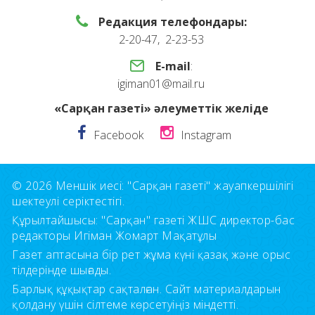
Редакция телефондары:
2-20-47, 2-23-53
E-mail
:
igiman01@mail.ru
«Сарқан газеті» әлеуметтік желіде
Facebook
Instagram
© 2026 Меншік иесі: "Сарқан газеті" жауапкершілігі
шектеулі серіктестігі.
Құрылтайшысы: "Сарқан" газеті ЖШС директор-бас
редакторы Игіман Жомарт Мақатұлы
Газет аптасына бір рет жұма күні қазақ және орыс
тілдерінде шығады.
Барлық құқықтар сақталған. Сайт материалдарын
қолдану үшін сілтеме көрсетуіңіз міндетті.