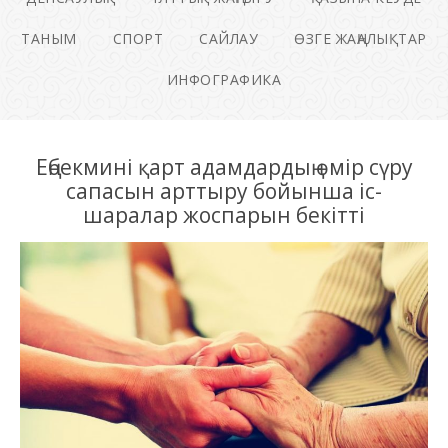
ТАНЫМ
СПОРТ
САЙЛАУ
ӨЗГЕ ЖАҢАЛЫҚТАР
ИНФОГРАФИКА
Еңбекмині қарт адамдардың өмір сүру
сапасын арттыру бойынша іс-
шаралар жоспарын бекітті