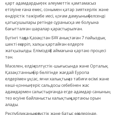
қарт адамдардың тек әлеуметтік қамтамасыз
етілуіне ғана емес, сонымен қатар зияткерлік және
өндірістік тәжірибе иесі, қоғам дамуының белсенді
қатысушылары ретінде сұранысқа ие болуына
бағытталған шаралар қарастырылған.
Бүгінгі таңда Қазақстан БҰҰ анықтаған 7 пайыздық
шекті еңсеріп, халқы қартайған елдерге
жатқызылды. Еліміздің 8 аймағына қартаю процесі
тән.
Мәселен, елдің солтүстік-шығысында және Орталық
Қазақстанның бір бөлігінде жағдай Еуропа
елдерімен ұқсас, яғни халықтың аз табиғи өсімі және
көші-қонның теріс сальдосы себебінен жас
адамдармен салыстырғанда егде адамдар санының
тез өсуіне байланысты халықтың қартаюы орын
алады.
Республиканың оңтүстік және батыс өңірлерінде,