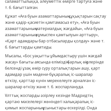
саламаттылыққа, әлеуметтік өмірге тартуға және
т. б. бағытталған.
Құжат «Аға буын азаматтарының құқықтарын сақтау
және қадір-қасиетін қамтамасыз ету», «Аға буын
азаматтарының материалдық жағдайы», «Аға буын
азаматтарының жұмыспен қамтылуын арттыру»,
«Қарт адамдары бар отбасыларды қолдау» және т.
б. бағыттарды қамтиды.
Мысалы, «Бос уақытты ұйымдастыру үшін жағдай
жасау» бағыты аясында еліміздің барлық өңірлерінде
белсенді ұзақ өмір сүру орталықтарын ашу, қарт
адамдар үшін мәдени-бұқаралық іс-шаралар
өткізу, қарттар күнін мерекелеуге арналған іс-
шаралар өткізу және т. б. жоспарлануда.
Ұлттық жоспарды әзірлеу кезінде Мадридтің
қартаю мәселелері жөніндегі халықаралық іс-
қимыл жоспарының ұсыныстары ескерілді. Онда