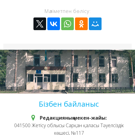
Мәліметпен бөлісу:
Бізбен байланыс
Редакцияның мекен-жайы:
041500 Жетісу облысы Сарқан қаласы Тәуелсіздік
көшесі, №117