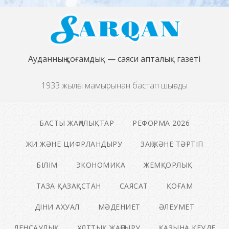
Ауданның қоғамдық — саяси апталық газеті
1933 жылғы мамырынан бастап шығады
БАСТЫ ЖАҢАЛЫҚТАР
РЕФОРМА 2026
ЖИ ЖӘНЕ ЦИФРЛАНДЫРУ
ЗАҢ ЖӘНЕ ТӘРТІП
БІЛІМ
ЭКОНОМИКА
ЖЕМҚОРЛЫҚ
ТАЗА ҚАЗАҚСТАН
САЯСАТ
ҚОҒАМ
ДІНИ АХУАЛ
МӘДЕНИЕТ
ӘЛЕУМЕТ
ДЕНСАУЛЫҚ
ҰЛТТЫҚ ЖАҢҒЫРУ
ҚАЗЫНА КЕУДЕ